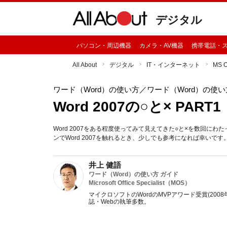
デジタル
パソコン・周辺機器
カメラ・AV機器
携帯電話・
All About
デジタル
IT・インターネット
MS 
ワード（Word）の使い方
／ワード（Word）の使
Word 2007の○と× PART1
Word 2007をある程度使ってみて見えてきた○と×を数回にわたっ
ンでWord 2007を触れるとき、少しでも参考になれば幸いです
井上 健語
ワード（Word）の使い方 ガイド
Microsoft Office Specialist（MOS）
マイクロソフトのWordのMVPアワード受賞(2008
誌・Webの執筆多数。