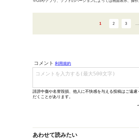
※OSやアプリ、ソフトのバージョンによっては画面表示、操
1
2
3
…
あわせて読みたい