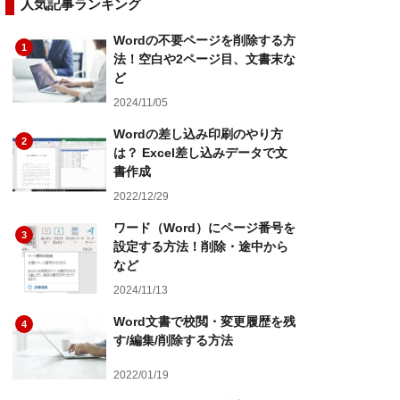
人気記事ランキング
Wordの不要ページを削除する方
1
法！空白や2ページ目、文書末な
ど
2024/11/05
Wordの差し込み印刷のやり方
2
は？ Excel差し込みデータで文
書作成
2022/12/29
ワード（Word）にページ番号を
3
設定する方法！削除・途中から
など
2024/11/13
Word文書で校閲・変更履歴を残
4
す/編集/削除する方法
2022/01/19