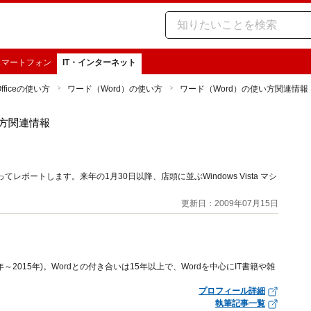
スマートフォン
IT・インターネット
Officeの使い方
ワード（Word）の使い方
ワード（Word）の使い方関連情報
い方関連情報
てレポートします。来年の1月30日以降、店頭に並ぶWindows Vista マシ
。
更新日：2009年07月15日
年～2015年)。Wordとの付き合いは15年以上で、Wordを中心にIT書籍や雑
プロフィール詳細
執筆記事一覧