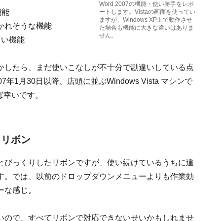
Word 2007の機能・使い勝手をレポ
機能
ートします。Vistaの画面を使ってい
ますが、Windows XP上で動作させ
かれそうな機能
た場合も機能に大きな違いはありま
せん。
らい機能
かしたら、まだ使いこなしが不十分で勘違いしている点
月30日以降、店頭に並ぶWindows Vista マシンで
れば幸いです。
 リボン
とびっくりしたリボンですが、使い続けているうちに違
す。では、以前のドロップダウンメニューよりも作業効
ーな感じ。
いので、すべてリボンで対応できないせいかもしれませ