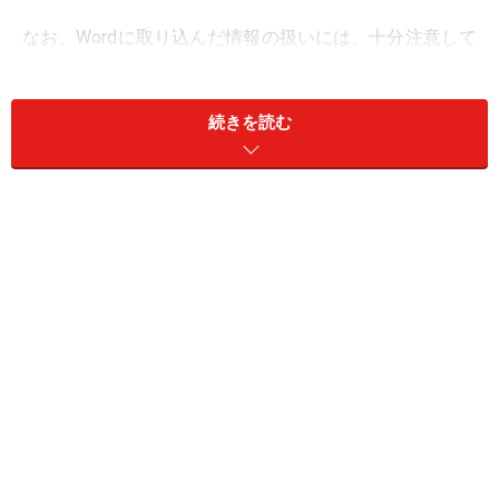
なお、Wordに取り込んだ情報の扱いには、十分注意して
ください。Webページの文章や画像は、その作者の著作
物ですから、作者の了承を得ることなく勝手に引用した
続きを読む
り、ましてや自分の文章としてそのまま使ったりしては
いけません。基本的には、Webページで収集した資料・
データは、あくまで文書の材料として扱い、材料をもと
に自分オリジナルの文章や図を作り出せば問題ないと考
えてよいでしょう。
＜目次＞
おすすめは右クリックでのコピー＆貼り付け
文字情報だけをword文書に貼り付けたい場合