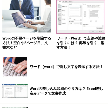
Word 2007でも共通です。また、ブラウザはInternet
Explorer7を例にしますが、他のブラウザでも同様に操作
できます。
1.WebブラウザでWord文書に取り込みたい範囲をドラッ
Wordの不要ページを削除する
ワード（Word）で点線や波線
グして選択します。
方法！空白や2ページ目、文
を引くには？ 罫線を引く、消
2.右クリックしてショートカットメニューを開きます。
書末など
す方法！
3.［コピー］を選択します。これで、選択した範囲のデ
ータがクリップボードにコピーされます。なお、ドラッ
グして選択したあと、［Ctrl］+［C］キーを押してもか
ワード（word）で隠し文字を表示する方法！
まいません。
Wordの差し込み印刷のやり方は？ Excel差し
込みデータで文書作成