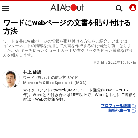
ワードにwebページの文書を貼り付ける
方法
ワード文書にWebページの情報を張り付ける方法をご紹介。いまでは、
インターネットの情報を活用して文書を作成するのは当たり前になりま
した。ctrlキーを使ったショートカットや右クリックを使った簡単な作り
方を紹介します。
更新日：
2022年10月04日
井上 健語
ワード（Word）の使い方 ガイド
Microsoft Office Specialist（MOS）
マイクロソフトのWordのMVPアワード受賞(2008年～2015
年)。Wordとの付き合いは15年以上で、Wordを中心にIT書籍や
雑誌・Webの執筆多数。
プロフィール詳細
執筆記事一覧