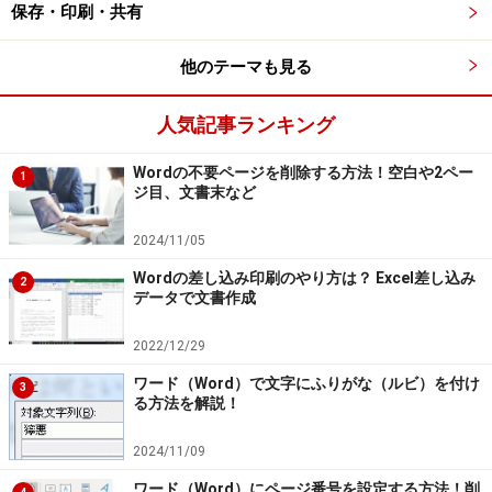
かまいません。
保存・印刷・共有
他のテーマも見る
人気記事ランキング
Wordの不要ページを削除する方法！空白や2ペー
Word文書に切り替えたら、取り込みたい位置で右クリック
1
ジ目、文書末など
し、ショートカットメニューから［貼り付け］を選択します
2024/11/05
6.クリップボードの情報が貼り付けられます。
Wordの差し込み印刷のやり方は？ Excel差し込み
2
データで文書作成
2022/12/29
クリップボードの情報が貼り付けられます
ワード（Word）で文字にふりがな（ルビ）を付け
3
る方法を解説！
2024/11/09
文字情報だけをword文書に貼り付けたい場
ワード（Word）にページ番号を設定する方法！削