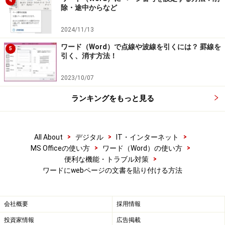
合
4
除・途中からなど
上記の手順では、文字や画像がそのままの形式で貼り付
2024/11/13
けられます。たとえば、文字にフォントやサイズ・色な
ワード（Word）で点線や波線を引くには？ 罫線を
どが設定されていればそのまま貼り付けられますし、画
5
引く、消す方法！
像もそのままです。ただし、「画像もいらないし、フォ
ントや文字色などの書式情報もいらない。文字だけが必
2023/10/07
要」というケースは、少なくないと思います。その場合
ランキングをもっと見る
は、次のように操作してください。
1.先の手順でWord文書にWebページの情報を貼り付けた
>
>
>
All About
デジタル
IT・インターネット
直後です。貼り付けた情報の右下に表示されるボタンに
>
>
MS Officeの使い方
ワード（Word）の使い方
>
便利な機能・トラブル対策
マウスポインタを合わせます。
ワードにwebページの文書を貼り付ける方法
会社概要
採用情報
投資家情報
広告掲載