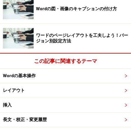
Wordの図・画像のキャプションの付け方
ワードのページレイアウトを工夫しよう！バー
ジョン別設定方法
Webブラウザで取り込みたい範囲をドラッグして選択した
この記事に関連するテーマ
ら、右クリックしてショートカットメニューを開き、［コピ
ー］を選択します
Wordの基本操作
レイアウト
4.Word文書に切り替えたら、貼り付けたい位置にカーソ
ルを置き、右クリックしてショートカットメニューを開
挿入
きます。
5.［貼り付け］を選択します。なお、貼り付けたい位置
長文・校正・変更履歴
にカーソルを置いたあと［Ctrl］+［V］キーを押しても