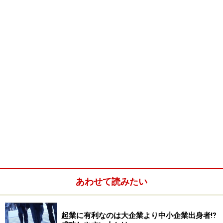
計画を立てると聞いて、皆さんどうでしょうか。ちょっ
と、気持ちが引き気味になりませんでしたか？ そうなん
です。自分のための計画は、実行するだけでも大変なこ
あわせて読みたい
と。まして、それを実現させるなんて…。それが出来る
くらいなら、もうなんだってデキてる。そう思ったりし
起業に有利なのは大企業より中小企業出身者⁉
ますよね。