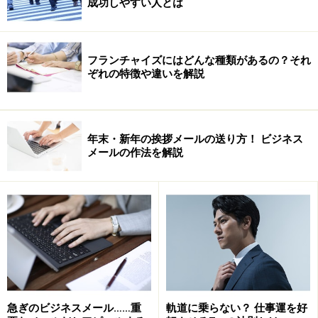
成功しやすい人とは
では、“計画倒れ”に終る原因から、考えてみたいと思い
ます。
フランチャイズにはどんな種類があるの？それ
ぞれの特徴や違いを解説
■そもそも願望から先へ進めない
・“○○したい、夢は○○すること！”とは言うけれど…。夢
は夢のまま、願望止まり。次の行動に移れない。独立へ
年末・新年の挨拶メールの送り方！ ビジネス
メールの作法を解説
の不安や経済的な心配もストッパーに。そして、何もし
ないまま自己嫌悪。
実は多くの方が、このような計画未然状態かも知れませ
ん。
■計画したが実行できない
・いつまでと期限を決めずに、一日、半年、一年延ば
し。
急ぎのビジネスメール……重
軌道に乗らない？ 仕事運を好
・根拠もなしに、高い目標を設定、あとは“やればでき