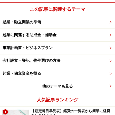
この記事に関連するテーマ
それでは、どうやって計画を立てたらよいのか？ 次ペ
ージへ続きます＞＞
起業・独立開業の準備
※記事内容は執筆時点のものです。最新の内容をご確認くださ
起業に関連する助成金・補助金
い。
事業計画書・ビジネスプラン
次のページへ
1
/
3
会社設立・登記、物件選びの方法
起業・独立資金を得る
他のテーマも見る
人気記事ランキング
【勘定科目早見表】経費の一覧表から簡単に経費
1