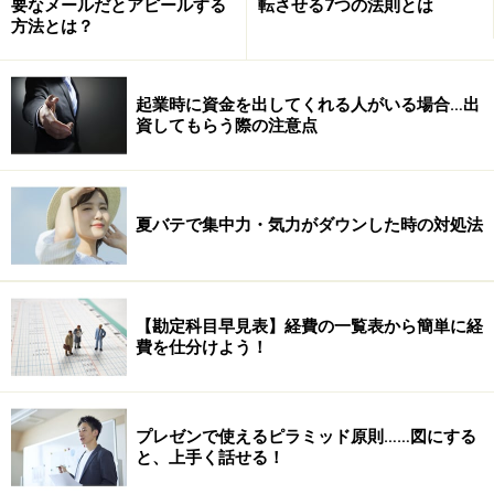
要なメールだとアピールする
転させる7つの法則とは
る！”でおしまい。
方法とは？
・アレもコレもと欲張り過ぎ。結局、どれもが中途半端
でいつしかペンディング。
起業時に資金を出してくれる人がいる場合…出
・目標設定しても、その実現手段まで具体的に考えてい
資してもらう際の注意点
なかった。
■途中で挫折してしまう
夏バテで集中力・気力がダウンした時の対処法
・次々にやって来る難題に頭をかかえ、耐え切れずに途
中リタイア。
・目の前に立ちはだかる大きな壁に、自分の無力さを実
【勘定科目早見表】経費の一覧表から簡単に経
感。自信を無くして挫折。
費を仕分けよう！
・頑張ってもなかなか計画通りに進まず、努力が報われ
なくて、やる気が萎えた。
プレゼンで使えるピラミッド原則……図にする
どれも思い当たることばかり。目標達成なんて、よほど
と、上手く話せる！
意思の強固な人でないと、と思えてきます。