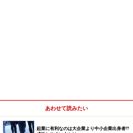
ント大前研一さんは自分の名前を冠に掲げた会社名を採
択されています。また神田うのさんは自分の名前｢uno｣
を入れたブランドでドレスやジュエリーを展開していま
す。
これから起業するあなたがこんな有名人な場合は本当に
稀で、現実は無名の看板と共に起業に踏み出す状態でし
ょう。そんな場合に有利なのは、売っていく製品やサー
ビスと同じにするか、会社の理念やサービスを伝えやす
い名称にする事だと思います。
＞
次のページ
では、実際に起業してみて気づいた会社名
を決める際のポイントを挙げてみます。
あわせて読みたい
※記事内容は執筆時点のものです。最新の内容をご確認くださ
い。
起業に有利なのは大企業より中小企業出身者⁉