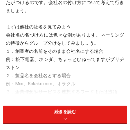
たがつけるのです。会社名の付け方について考えて行き
ましょう。
まずは他社の社名を見てみよう
会社名の名づけ方には色々な例があります。ネーミング
の特徴からグループ分けをしてみましょう。
１．創業者の名前をそのまま会社名にする場合
例：松下電器、ホンダ、ちょっとひねってますがブリヂ
ストン
２．製品名を会社名とする場合
例：Mixi、Kakaku.com、オラクル
３．企業理念やサービスを連想するワードまたは造語
例：All About、SoftBank、Docomo
続きを読む
あなたが有名人であれば自分の名前を名づけるのはとて
も効果的なことです。例えば、日本一有名なコンサルタ