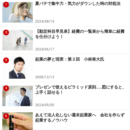
夏バテで集中力・気力がダウンした時の対処法
1
2024/08/19
【勘定科目早見表】経費の一覧表から簡単に経費
2
を仕分けよう！
2024/06/17
起業の夢と現実：第２回 小林将大氏
3
2008/12/13
プレゼンで使えるピラミッド原則……図にすると、
4
上手く話せる！
2024/05/05
あえて法人化しない週末起業家へ 会社を作らず
5
起業するノウハウ