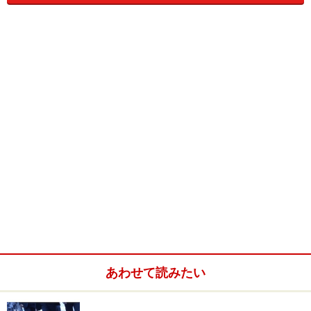
グ）」と呼ばれ、その名の通り、「群集にアウトソース
する」という意味で、今まで企業が特定の企業に下請け
や外注していたものを、ネットの向こうにいる群衆に依
頼するというものです。
欧米ではデザイン、コピーライティング、プログラミン
グから、銀行業にまでクラウドソーシングが入り込んで
いて、近いうちに、日本にもこの波は必ずやってくると
思われます。
では、このサービスは、既存のデザイン会社、制作会社
に頼むのと何が違うのでしょう？
＞
次のページ
ではMILLION DESIGNSの特徴を紹介しま
あわせて読みたい
す。
※記事内容は執筆時点のものです。最新の内容をご確認くださ