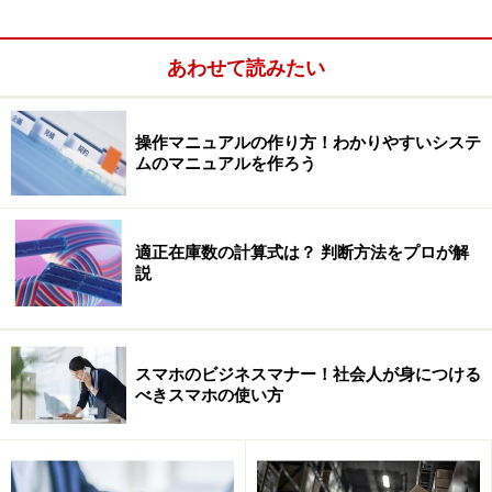
事業を行うのであれば、複数の銀行と取引をしましょ
う。銀行側にある程度、口座を通じて商取引の入出金が
あわせて読みたい
分かるようにしておきます。銀行としても口座の範囲内
になりますが事業の状況がわかりますので、融資の相談
にのってくれます。
操作マニュアルの作り方！わかりやすいシステ
ムのマニュアルを作ろう
特に融資を受けている銀行には売掛金の入金口座や定期
預金口座は開かず、別の銀行にしましょう。融資の返済
適正在庫数の計算式は？ 判断方法をプロが解
が遅れ始めると相殺されてしまい、余計に運転資金が足
説
りなくなるおそれがあります。
売掛金、買掛金の補助科目を設定します
スマホのビジネスマナー！社会人が身につける
※記事内容は執筆時点のものです。最新の内容をご確認くださ
べきスマホの使い方
い。
次のページへ
1
/
3