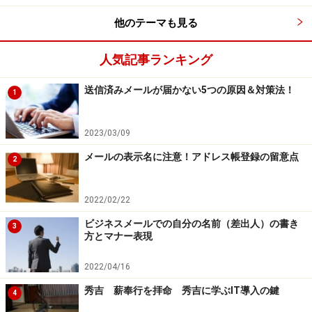
他のテーマも見る
人気記事ランキング
送信済みメールが届かない5つの原因＆対策法！
1
2023/03/09
メールの表示名に注意！アドレス帳登録の留意点
2
2022/02/22
ビジネスメールでの自分の名前（差出人）の書き
3
方とマナー表現
2022/04/16
秀吉 薪奉行を拝命 秀吉に学ぶIT導入の鍵
4