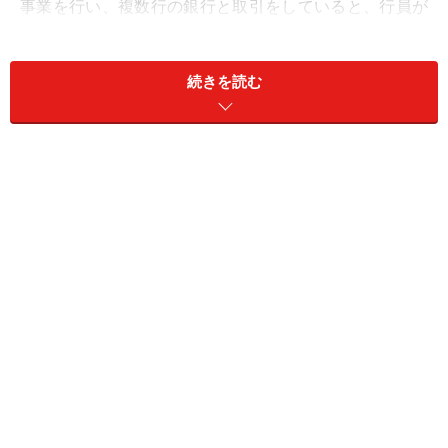
事業を行い、複数行の銀行と取引をしていると、行員が
「当行に取引を集中させませんか、そうすれば手数料も
安くなりますし、御社も管理が当行だけなので楽になり
続きを読む
ますよ。」と言ってくる場合がありますが、安易に話に
のってはいけません。
運転資金が足りなくなり、融資を受けようと取引を集中
させた銀行に申込をし断られたら万事休すです。「取引
を集中させましょう」と言っていた行員は3年たてば異
動で支店にはいません。
断られてから取引のない銀行に融資の申込をしても、申
し込まれた銀行は会社の情報を持っていませんので、審
査に時間がかかります。というよりも銀行にとっては
「飛び込み客」になりますので、基本的に断ります。