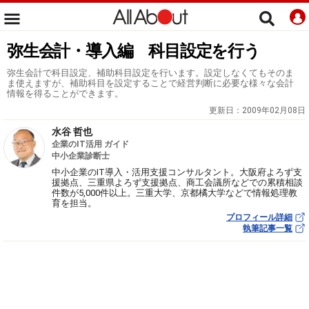
弥生会計・導入編 科目設定を行う
弥生会計で科目設定、補助科目設定を行います。設定しなくてもそのま
ま使えますが、補助科目を設定することで経営判断に必要な様々な会計
情報を得ることができます。
更新日：
2009年02月08日
水谷 哲也
企業のIT活用 ガイド
中小企業診断士
中小企業のIT導入・活用支援コンサルタント。大阪府よろず支
援拠点、三重県よろず支援拠点、商工会議所などでの累積相談
件数が5,000件以上。三重大学、京都橘大学などで情報処理教
育を担当。
プロフィール詳細
執筆記事一覧