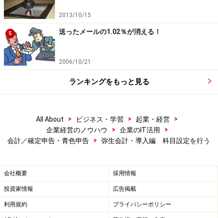
2013/10/15
送ったメールの1.02％が消える！
5
2006/10/21
ランキングをもっと見る
>
>
>
All About
ビジネス・学習
起業・経営
>
>
企業経営のノウハウ
企業のIT活用
>
会計／確定申告・青色申告
弥生会計・導入編 科目設定を行う
会社概要
採用情報
投資家情報
広告掲載
利用規約
プライバシーポリシー