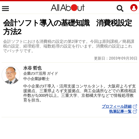
会計ソフト導入の基礎知識 消費税設定
方法2
会計ソフトにおける消費税の設定の第2弾です。今回は原則課税／簡易課
税の設定、経理処理、端数処理の設定を行います。消費税の設定はこれ
でバッチリです。
更新日：
2003年09月30日
水谷 哲也
企業のIT活用 ガイド
中小企業診断士
中小企業のIT導入・活用支援コンサルタント。大阪府よろず支
援拠点、三重県よろず支援拠点、商工会議所などでの累積相談
件数が5,000件以上。三重大学、京都橘大学などで情報処理教
育を担当。
プロフィール詳細
執筆記事一覧