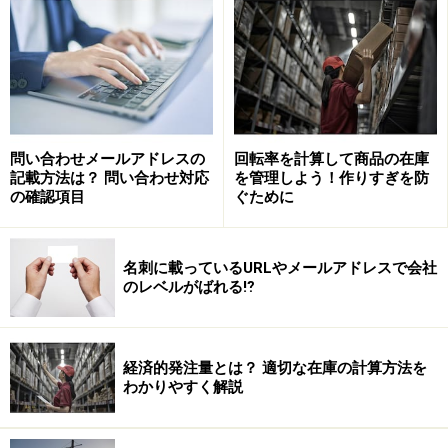
1000万円以上5000万円以下の課税業者です。
簡易課税では下記の業種ごとの「みなし仕入率」を使い
ます。
第一種事業区分（卸売業）
90％
問い合わせメールアドレスの
回転率を計算して商品の在庫
記載方法は？ 問い合わせ対応
を管理しよう！作りすぎを防
第二種事業区分（小売業）
80％
の確認項目
ぐために
第三種事業区分（製造業、建設業）
70％
第四種事業区分（飲食業金融・保険業）
60％
名刺に載っているURLやメールアドレスで会社
第五種事業区分（不動産業、運輸通信業、サービ
50％
のレベルがばれる⁉
ス業）
経済的発注量とは？ 適切な在庫の計算方法を
簡易課税での計算
わかりやすく解説
｛税込売上×（１００／１０５）×４％｝＝☆
☆－（☆×みなし仕入率）＝消費税額 ← 国に納める