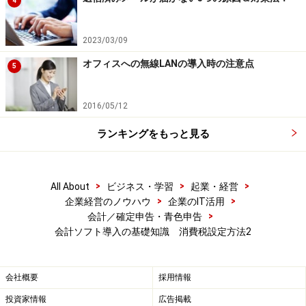
4
2023/03/09
オフィスへの無線LANの導入時の注意点
5
2016/05/12
ランキングをもっと見る
>
>
>
All About
ビジネス・学習
起業・経営
>
>
企業経営のノウハウ
企業のIT活用
>
会計／確定申告・青色申告
会計ソフト導入の基礎知識 消費税設定方法2
会社概要
採用情報
投資家情報
広告掲載