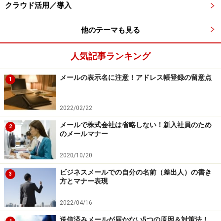
届出をしていても基準年度の課税売上高が適用可能額を
クラウド活用／導入
上回ると、自動的に通常の方法による申告を行うことに
他のテーマも見る
なり、再度下回った場合は提出していた簡易課税届出書
が有効となります。
人気記事ランキング
では、次は経理処理の設定をしてみましょう。
メールの表示名に注意！アドレス帳登録の留意点
1
※記事内容は執筆時点のものです。最新の内容をご確認くださ
い。
2022/02/22
メールで株式会社は省略しない！新入社員のため
次のページへ
1
/
2
2
のメールマナー
2020/10/20
ビジネスメールでの自分の名前（差出人）の書き
3
方とマナー表現
2022/04/16
送信済みメールが届かない5つの原因＆対策法！