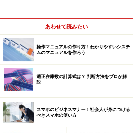
基本は原則課税です。ただ支払った経費にすべて消費税
あわせて読みたい
が課せられていれば話は簡単なのですが、給与などの人
件費には消費税は関係ありません。また印鑑証明手数料
操作マニュアルの作り方！わかりやすいシステ
など、市役所などへの支払は消費税がかかりません。
ムのマニュアルを作ろう
ですので、支払った経費のうち、消費税が含まれている
分とそうでない分をわけて集計します。つまり会計ソフ
適正在庫数の計算式は？ 判断方法をプロが解
説
トで、課税対象かどうか等、仕訳ごとに設定が必要にな
ります。
計算が非常に煩雑なため小規模事業者の事務負担が大き
スマホのビジネスマナー！社会人が身につける
べきスマホの使い方
くならないように特例措置として作られているのが簡易
課税という制度です。ただし対象となるのは課税売上高