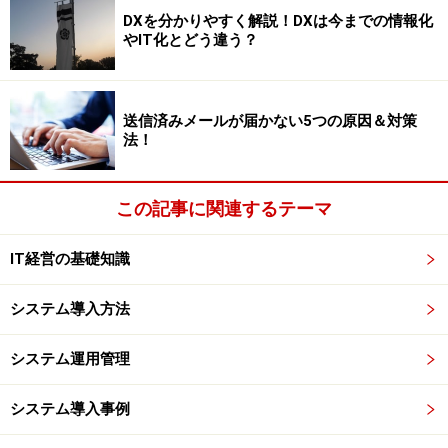
DXを分かりやすく解説！DXは今までの情報化
消費税額
やIT化とどう違う？
消費税額×２５％＝地方消費税額 ← 地方に収める消
費税額
送信済みメールが届かない5つの原因＆対策
法！
課税売上高1000万円以上5000万円以下の課税業者は原則
課税か簡易課税のどちらかを選択します。課税売上高
5000万円超の課税業者は原則課税です。
この記事に関連するテーマ
IT経営の基礎知識
※平成15年度税制改正により今までは2億円でしたが、
課税売上高が5000万円を超えている事業者は、原則課
システム導入方法
税が義務付けられ簡易課税制度の適用を受けることがで
きなくなります。
システム運用管理
また課税売上高1,000万円以上5,000万円以下の事業者
は、簡易課税制度の選択ができますが「消費税簡易課税
システム導入事例
制度選択届出書」の届出が必要です。