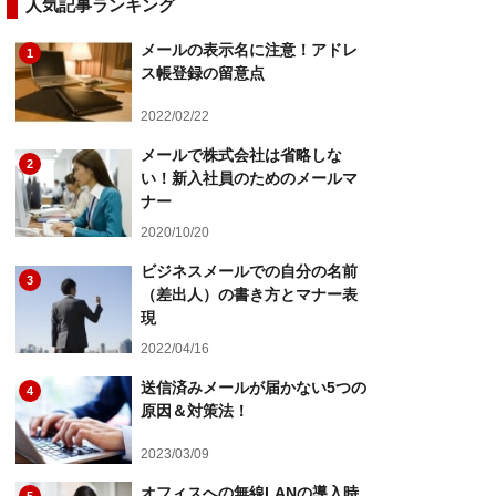
人気記事ランキング
メールの表示名に注意！アドレ
1
ス帳登録の留意点
2022/02/22
メールで株式会社は省略しな
2
い！新入社員のためのメールマ
ナー
2020/10/20
ビジネスメールでの自分の名前
3
（差出人）の書き方とマナー表
現
2022/04/16
送信済みメールが届かない5つの
4
原因＆対策法！
2023/03/09
オフィスへの無線LANの導入時