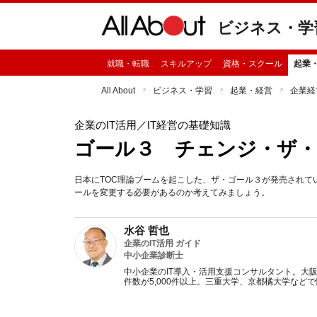
ビジネス・学
就職・転職
スキルアップ
資格・スクール
起業
All About
ビジネス・学習
起業・経営
企業経
企業のIT活用
／IT経営の基礎知識
ゴール３ チェンジ・ザ
日本にTOC理論ブームを起こした、ザ・ゴール３が発売されて
ールを変更する必要があるのか考えてみましょう。
水谷 哲也
企業のIT活用 ガイド
中小企業診断士
中小企業のIT導入・活用支援コンサルタント。大
件数が5,000件以上。三重大学、京都橘大学など