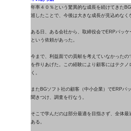
年率４０％という驚異的な成長を続けてきたBG
巡したことで、今後は大きな成長が見込めなく
ある日、ある会社から、取締役会でERPパッ
という依頼があった。
今まで、利益面での貢献を考えていなかったの
を作りあげた。この経験により顧客にはテクノ
く。
またBGソフト社の顧客（中小企業）でERPパ
聞きつけ、調査を行なう。
そこで学んだのは部分最適を目指さず、全体最
ある。