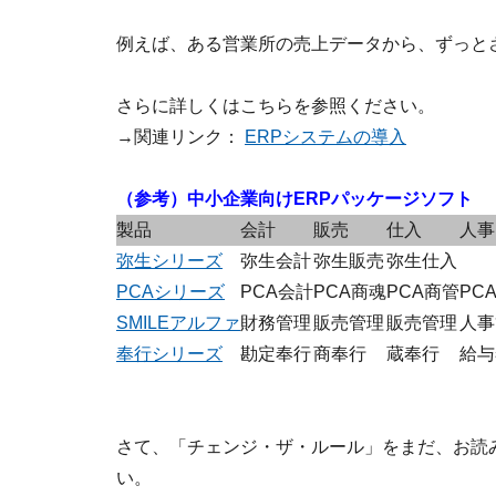
例えば、ある営業所の売上データから、ずっと
さらに詳しくはこちらを参照ください。
→関連リンク：
ERPシステムの導入
（参考）中小企業向けERPパッケージソフト
製品
会計
販売
仕入
人事
弥生シリーズ
弥生会計
弥生販売
弥生仕入
PCAシリーズ
PCA会計
PCA商魂
PCA商管
PC
SMILEアルファ
財務管理
販売管理
販売管理
人事
奉行シリーズ
勘定奉行
商奉行
蔵奉行
給与
さて、「チェンジ・ザ・ルール」をまだ、お読
い。