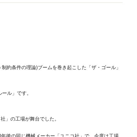
straints＝制約条件の理論)ブームを巻き起こした「ザ・ゴール」
ルール」です。
コ社」の工場が舞台でした。
0年後の同じ機械メーカー「ユニコ社」で、今度は工場