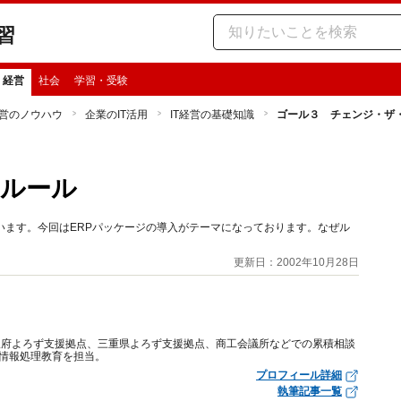
習
・経営
社会
学習・受験
営のノウハウ
企業のIT活用
IT経営の基礎知識
ゴール３ チェンジ・ザ
・ルール
います。今回はERPパッケージの導入がテーマになっております。なぜル
更新日：2002年10月28日
阪府よろず支援拠点、三重県よろず支援拠点、商工会議所などでの累積相談
で情報処理教育を担当。
プロフィール詳細
執筆記事一覧