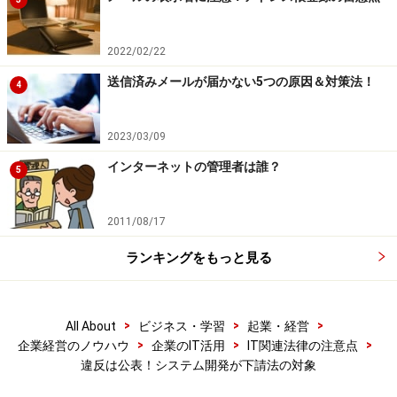
2022/02/22
送信済みメールが届かない5つの原因＆対策法！
4
2023/03/09
インターネットの管理者は誰？
5
2011/08/17
ランキングをもっと見る
>
>
>
All About
ビジネス・学習
起業・経営
>
>
>
企業経営のノウハウ
企業のIT活用
IT関連法律の注意点
違反は公表！システム開発が下請法の対象