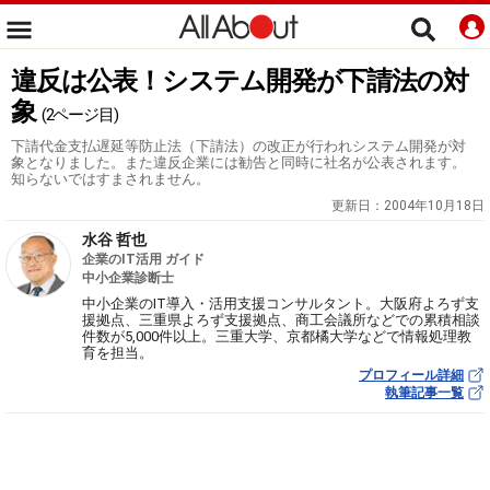
違反は公表！システム開発が下請法の対
象
(2ページ目)
下請代金支払遅延等防止法（下請法）の改正が行われシステム開発が対
象となりました。また違反企業には勧告と同時に社名が公表されます。
知らないではすまされません。
更新日：
2004年10月18日
水谷 哲也
企業のIT活用 ガイド
中小企業診断士
中小企業のIT導入・活用支援コンサルタント。大阪府よろず支
援拠点、三重県よろず支援拠点、商工会議所などでの累積相談
件数が5,000件以上。三重大学、京都橘大学などで情報処理教
育を担当。
プロフィール詳細
執筆記事一覧