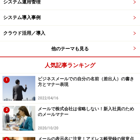
システム運用管理
システム導入事例
クラウド活用／導入
他のテーマも見る
人気記事ランキング
ビジネスメールでの自分の名前（差出人）の書き
1
方とマナー表現
2022/04/16
メールで株式会社は省略しない！新入社員のため
2
のメールマナー
2020/10/20
メールの表示名に注意！アドレス帳登録の留意点
3