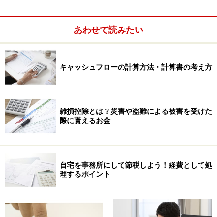
あわせて読みたい
キャッシュフローの計算方法・計算書の考え方
この規定は決算対策としてはかなり使い道があります。
雑損控除とは？災害や盗難による被害を受けた
際に貰えるお金
代表的な費用としては、生命保険料・リース料・地代家
賃などがありますが、これらはほとんどのケースで前払
いとして支払うことが多いものです。
自宅を事務所にして節税しよう！経費として処
理するポイント
例えば、事務所家賃を年払いすると
事例で考えて見ましょう。