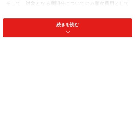
そして、対象となる期間分についてのみ順次費用として
取り崩していくことになります。つまり、お金は支払っ
ていても、一度に費用にはできないということです。
続きを読む
短期前払費用とは？
しかし、その例外ともいえるのがこの「短期前払費用」
です。これは、前払費用ではあるが、支払った日から1
年以内に役務（サービス）の提供を受ける分を支払った
場合には、支払ったときの費用にしてもいいという取り
扱いです。