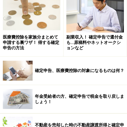
毎月の家賃が80万円あるとします。3月決算の会社は3月
までに12ヵ月分の960万円を家賃として費用にしていま
す。ここで、3月に賃貸借契約を年払いに変更して、翌
12ヵ月分の960万円を家賃として家主に支払います。
医療費控除を家族分まとめて
副業収入！ 確定申告で還付金
申請する裏ワザ！ 得する確定
も…原稿料やネットオークシ
申告の方法
ョンなど
この場合、その年の決算までに費用にできる家賃は24ヵ
月分の1,920万円ということになるわけです。決算に与え
る影響がいかに大きいかが理解できるはずです。
確定申告、医療費控除の対象になるものは何？
ちなみに、「年払いをしたい」ということを家主にお話
するときに合わせて１ケ月分ほどの家賃をまけてもらえ
年金受給者の方、確定申告で税金を取り戻しま
ないかという提案もしてみるといいでしょう。
しょう！
家主としては、早期資金回収ができるのとその間退室リ
スクがなくなるわけですから歓迎されると思います。
不動産を売却した時の不動産譲渡所得と確定申