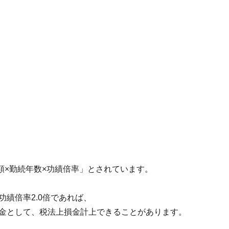
額×勤続年数×功績倍率」とされています。
功績倍率2.0倍であれば、
当な退職金として、税法上損金計上できることがあります。