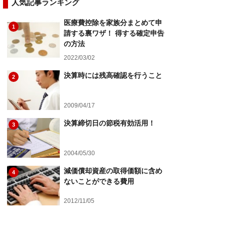
人気記事ランキング
医療費控除を家族分まとめて申
1
請する裏ワザ！ 得する確定申告
の方法
2022/03/02
決算時には残高確認を行うこと
2
2009/04/17
決算締切日の節税有効活用！
3
2004/05/30
減価償却資産の取得価額に含め
4
ないことができる費用
2012/11/05