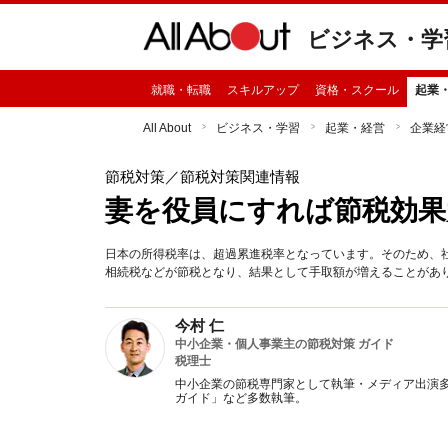
ビジネス・学
就職・転職
スキルアップ
資格・スクール
起業
All About
ビジネス・学習
起業・経営
企業経
節税対策
／節税対策関連情報
妻を役員にすれば節税効果
日本の所得税率は、超過累進税率となっています。そのため、
相続税などが節税となり、結果として手取額が増えることがあ
今村 仁
中小企業・個人事業主の節税対策 ガイド
税理士
中小企業の節税専門家として執筆・メディア出演多
ガイド」など多数執筆。