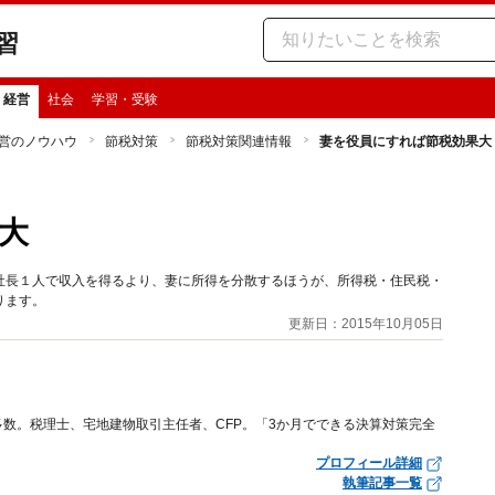
習
・経営
社会
学習・受験
営のノウハウ
節税対策
節税対策関連情報
妻を役員にすれば節税効果大
大
社長１人で収入を得るより、妻に所得を分散するほうが、所得税・住民税・
ります。
更新日：2015年10月05日
数。税理士、宅地建物取引主任者、CFP。「3か月でできる決算対策完全
プロフィール詳細
執筆記事一覧