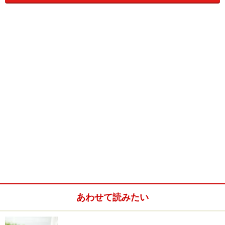
CASIOなら
≫
その他のメーカーなら
≫
経費の配布、工業簿記に必須
≫
1
/
2
/
3
/
4
次へ
>>
※記事内容は執筆時点のものです。最新の内容をご確認くださ
い。
次のページへ
1
/
5
あわせて読みたい