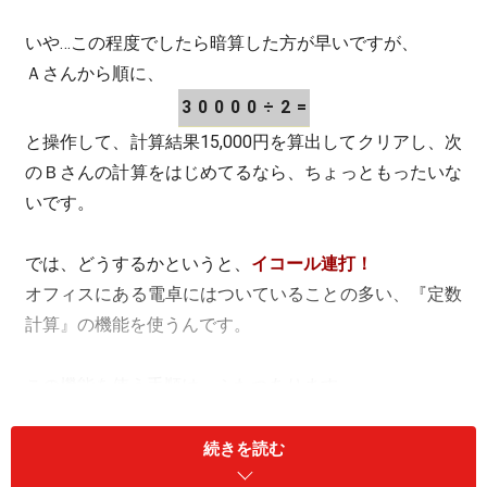
いや…この程度でしたら暗算した方が早いですが、
Ａさんから順に、
3
0
0
0
0
÷
2
=
と操作して、計算結果15,000円を算出してクリアし、次
のＢさんの計算をはじめてるなら、ちょっともったいな
いです。
では、どうするかというと、
イコール連打！
オフィスにある電卓にはついていることの多い、『定数
計算』の機能を使うんです。
この機能を使う手順は、ふたつあります。
もちろん特殊な電卓や、機能の無いものもありますの
で、必ず使えるとは限りませんが、よろしかったらお手
続きを読む
持ちの電卓で試してみませんか?