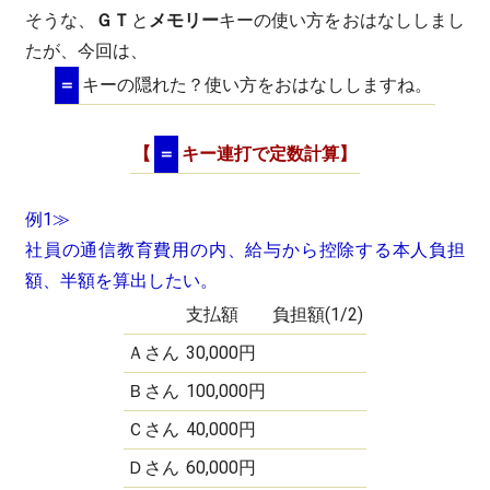
そうな、
ＧＴ
と
メモリー
キーの使い方をおはなししまし
たが、今回は、
＝
キーの隠れた？使い方をおはなししますね。
【
＝
キー連打で定数計算】
例1≫
社員の通信教育費用の内、給与から控除する本人負担
額、半額を算出したい。
円
支払額
負担額(1/2)
Ａさん
30,000円
300
Ｂさん
100,000円
250
Ｃさん
40,000円
800
Ｄさん
60,000円
1,350