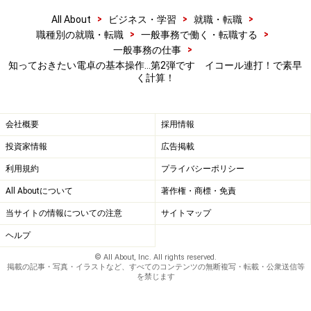
>
>
>
All About
ビジネス・学習
就職・転職
>
>
職種別の就職・転職
一般事務で働く・転職する
>
一般事務の仕事
知っておきたい電卓の基本操作…第2弾です イコール連打！で素早
く計算！
会社概要
採用情報
投資家情報
広告掲載
利用規約
プライバシーポリシー
All Aboutについて
著作権・商標・免責
当サイトの情報についての注意
サイトマップ
ヘルプ
© All About, Inc. All rights reserved.
掲載の記事・写真・イラストなど、すべてのコンテンツの無断複写・転載・公衆送信等
を禁じます