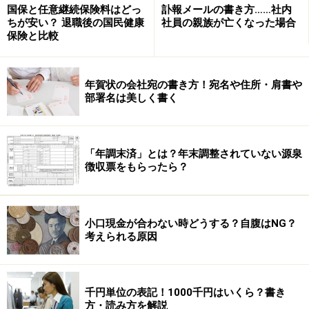
国保と任意継続保険料はどっ
訃報メールの書き方……社内
ちが安い？ 退職後の国民健康
社員の親族が亡くなった場合
保険と比較
年賀状の会社宛の書き方！宛名や住所・肩書や
部署名は美しく書く
「年調末済」とは？年末調整されていない源泉
徴収票をもらったら？
小口現金が合わない時どうする？自腹はNG？
考えられる原因
千円単位の表記！1000千円はいくら？書き
方・読み方を解説