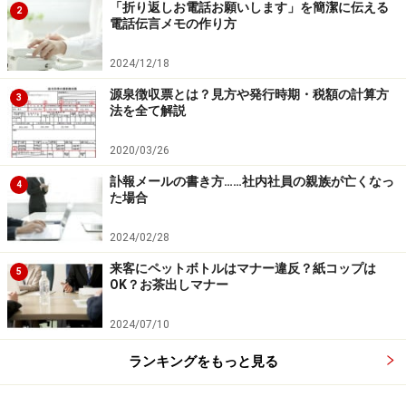
「折り返しお電話お願いします」を簡潔に伝える
2
電話伝言メモの作り方
2024/12/18
源泉徴収票とは？見方や発行時期・税額の計算方
3
法を全て解説
2020/03/26
訃報メールの書き方……社内社員の親族が亡くなっ
4
た場合
2024/02/28
来客にペットボトルはマナー違反？紙コップは
5
OK？お茶出しマナー
2024/07/10
ランキングをもっと見る