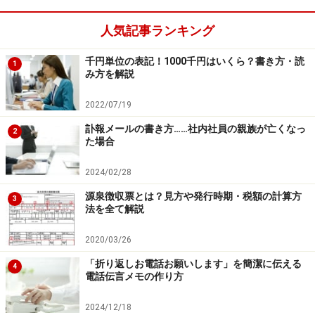
まったという場合、まずは自治体の窓口に相談しましょ
う。お金がないから納税を免除されるなんてことはさす
人気記事ランキング
がにありませんが、金額の分割など多少なりとも便宜を
千円単位の表記！1000千円はいくら？書き方・読
図ってくれる場合があります。
1
み方を解説
払えないからといって、納付書を放置してはいけませ
2022/07/19
ん。滞納すると市区町村から督促が届きます。また、督
訃報メールの書き方……社内社員の親族が亡くなっ
2
た場合
促も無視し続けると、住宅などの差押えをうけたなんて
ケースもあります。どこまでの手段によるかは滞納額に
2024/02/28
もよるでしょうから一概に差押えを受けるということは
源泉徴収票とは？見方や発行時期・税額の計算方
3
いえませんが、無視しておけばその内督促も来なくなる
法を全て解説
だろうといった考えはやめましょう。
2020/03/26
お金がないから納められないという事情はやむを得ない
「折り返しお電話お願いします」を簡潔に伝える
4
電話伝言メモの作り方
かもしれませんが、市区町村に対して誠意ある対応を心
がけることが重要です。
2024/12/18