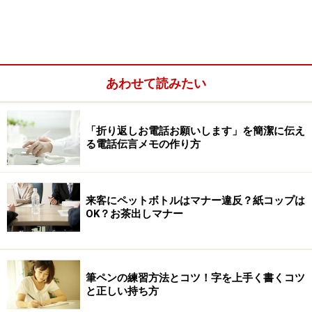
退職後、住民税の納付書は忘れたころにや
あわせて読みたい
ってくる
それでは住民税の計算はどのように行われているのでし
「折り返しお電話お願いします」を簡潔に伝え
ょうか？おそらくお住まいの市区町村に対して、給料な
る電話伝言メモの作り方
どの申告をした覚えのある方はいらっしゃらないと思い
ます。それもそのはず、市区町村は、会社員であれば給
与の支払者である会社から１年分の給料やボーナスの金
来客にペットボトルはマナー違反？紙コップは
額情報を、個人事業主であれば確定申告書の情報を持っ
OK？お茶出しマナー
ている税務署から所得の情報を受け取って、住民税を計
算しているのです。
筆ペンの練習方法とコツ！字を上手く書くコツ
こうして、市区町村はみなさんの所得を把握して住民税
と正しい持ち方
を計算しています。そして、計算された住民税が毎年6