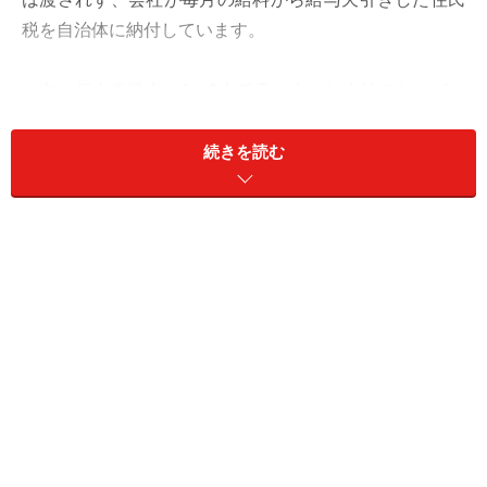
税を自治体に納付しています。
一方、個人事業主や1、2人程度の小さな会社であれば、
給与天引きせずに、納税者が直接自治体から納付書を受
け取って納税することになります。この方法を普通徴収
続きを読む
と呼んでいます。納付は毎年6月、8月、11月、翌年1月
の4回にわけて納付します。