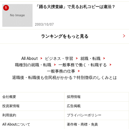
「踊る大捜査線」で見るお札コピーは違法？
5
【関連記事】
住民税が入社2年目の6月から天引きされる理由
2003/10/07
収入がなくても住民税がかかる理由
ランキングをもっと見る
転職後の住民税はどうなる？
無職の時の住民税は？収入がなくても住民税がかか
る主なケース4つ
>
>
>
All About
ビジネス・学習
就職・転職
>
>
職種別の就職・転職
一般事務で働く・転職する
住民税の一括徴収 退職時に住民税を一括で支払う方
>
一般事務の仕事
法
退職後・転職後も住民税がかかる？特別徴収のしくみとは
※記事内容は執筆時点のものです。最新の内容をご確認くださ
会社概要
採用情報
い。
投資家情報
広告掲載
利用規約
プライバシーポリシー
【編集部おすすめの購入サイト】
All Aboutについて
著作権・商標・免責