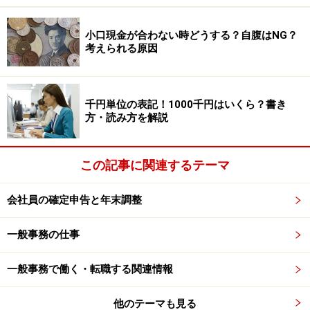
場合は、最後の給料から強制的に一括天引きされます。
小口現金が合わない時どうする？自腹はNG？
考えられる原因
ここで、一つ問題が発生します。例えば、平成28年2月
に退職したあと、再就職していない人についても、平成
２７年の所得をベースに平成28年6月から住民税を納付
千円単位の表記！1000千円はいくら？書き
する必要があるのです。このように、場合によっては、
方・読み方を解説
収入がない、あるいは減ってしまったのにそれなりの金
額の住民税を納付しなければならないことも起こってし
この記事に関連するテーマ
まいます。特に前年の給与所得が大きかった場合は要注
意です。
会社員の確定申告と年末調整
一般事務の仕事
どうしてもお金がないときは、自治体に相
談を
一般事務で働く・転職する関連情報
このように、お金がないのに住民税の納付書が届いてし
他のテーマも見る