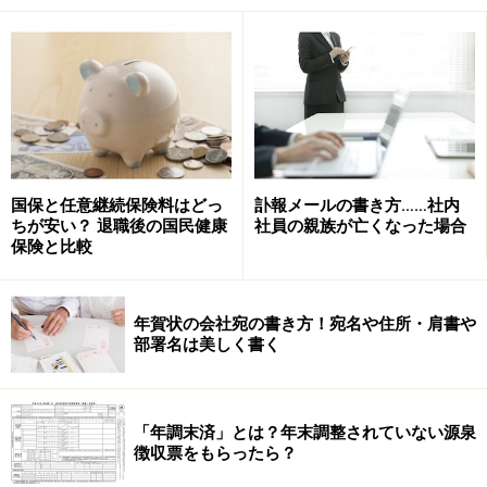
月から翌年5月にかけて給与天引きされたり、納付書で
納付したりする住民税額となります。例えば、平成28年
6月～平成29年5月の住民税額は、平成27年の所得情報に
基づいています。確定申告や、1年間の給料・ボーナス
の金額が確定しないと市区町村で住民税額を計算できな
いため、このように前年分の所得をベースに課税される
国保と任意継続保険料はどっ
訃報メールの書き方……社内
ことになっているのです。
ちが安い？ 退職後の国民健康
社員の親族が亡くなった場合
保険と比較
ちなみに、年の途中で転職・退職した場合は、退職時期
によって徴収方法は変わります。6月から12月にした場
年賀状の会社宛の書き方！宛名や住所・肩書や
合は、最後の給料から残りの期間分一括天引きすること
部署名は美しく書く
も可能ですし、転職先で毎月天引きしてもらうことも可
能です。どちらを希望するか退職時に会社に伝えましょ
う。転職しない場合で、最後の給料から一括天引きしな
「年調末済」とは？年末調整されていない源泉
かった場合は、退職後市区町村から残額の納付書が自宅
徴収票をもらったら？
に送られてきます。一方で、翌年1月から5月に退職した