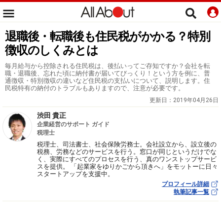
退職後・転職後も住民税がかかる？特別
徴収のしくみとは
毎月給与から控除される住民税は、後払いってご存知ですか？会社を転
職・退職後、忘れた頃に納付書が届いてびっくり！という方を例に、普
通徴収・特別徴収の違いなど住民税の支払いについて、説明します。住
民税特有の納付のトラブルもありますので、注意が必要です。
更新日：
2019年04月26日
渋田 貴正
企業経営のサポート ガイド
税理士
税理士、司法書士、社会保険労務士。会社設立から、設立後の
税務、労務などのサービスを行う。窓口が同じというだけでな
く、実際にすべてのプロセスを行う、真のワンストップサービ
スを提供。 「起業家をゆりかごから頂きへ」をモットーに日々
スタートアップを支援中。
プロフィール詳細
執筆記事一覧