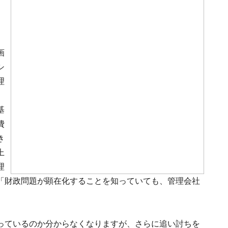
画
シ
理
基
費
き
上
理
「財政問題が顕在化することを知っていても、管理会社
っているのか分からなくなりますが、さらに追い討ちを