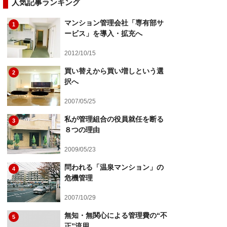
人気記事ランキング
マンション管理会社「専有部サ
1
ービス」を導入・拡充へ
2012/10/15
買い替えから買い増しという選
2
択へ
2007/05/25
私が管理組合の役員就任を断る
3
８つの理由
2009/05/23
問われる「温泉マンション」の
4
危機管理
2007/10/29
無知・無関心による管理費の“不
5
正”流用