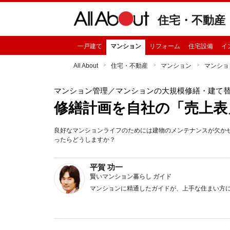
住宅・不動産
一戸建て
マンション
リフォーム
住宅設備
イ
All About
住宅・不動産
マンション
マンショ
マンション管理
／マンションの大規模修繕・建て
修繕計画を自社の「売上表
良好なマンションライフのためには建物のメンテナンスが欠か
ったらどうしますか？
平賀 功一
賢いマンション暮らし ガイド
マンションに精通したガイドが、上手な住まい方