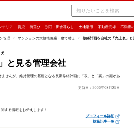
ンテリア
賃貸
街選び
別荘・田舎暮らし
土地活用
不動産売却
不動産
ン管理
マンションの大規模修繕・建て替え
修繕計画を自社の「売上表」と
替え
」と見る管理会社
せませんが、維持管理の基礎となる長期修繕計画に「表」と「裏」の顔があ
更新日：2006年03月25日
に関する情報をお伝えします！
プロフィール詳細
執筆記事一覧