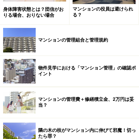
が必要です。管理組合や理事会が主体性をもってきちん
マンションの役員は避けられ
身体障害状態とは？団信がお
と機能しているかどうかについても、売主に確認してみ
る？
りる場合、おりない場合
ましょう。
マンションの管理組合と管理規約
とはいえ、不審者も多い昨今ですから管理員が常駐して
いれば少しは安心できます。しかし、管理員が24時間常
駐というマンションは限られるため、管理員の勤務時間
や休日などについても確認しておきたいところです。
物件見学における「マンション管理」の確認ポ
イント
マンションの管理費＋修繕積立金、2万円は妥
共用部分の清掃状態を確認する
当？
エントランスや廊下をはじめ、
共用部分
の清掃状態はよ
く確認しておきましょう。ゴミが落ちていてもそのまま
隣の木の枝がマンション内に伸びて邪魔！切っ
だったり、ほこりが溜まっていたり、郵便受けの前にチ
たら罪？