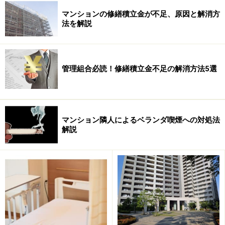
マンションの修繕積立金が不足、原因と解消方
法を解説
管理組合必読！修繕積立金不足の解消方法5選
また、「自主管理のマンションはあまり良くない」と考
える人もいるでしょうが、決してそうだとはいえませ
ん。
マンション隣人によるベランダ喫煙への対処法
解説
確かに、自主管理でほとんど機能していないようなマン
ションも存在しますが、逆に分譲当初は委託管理だった
ものを住民の意思によって契約解除し、非常に優れた管
理を自分たちで実践しているマンションも存在します。
大切なのは管理の形態よりもその実態であり、管理形態
にとらわれることなく、現実の管理状態を把握すること