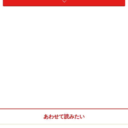
た。
管理の「形態」よりも「実態」
マンション管理の形態は、大きく分けて委託管理と
自主
管理
の2つがあり、委託管理の場合でも実際に委託して
いる業務の内容はさまざまです。なかには委託管理とい
いながら、清掃業務のみを週1回程度やってもらってい
るだけのケースもあるでしょう。
あわせて読みたい