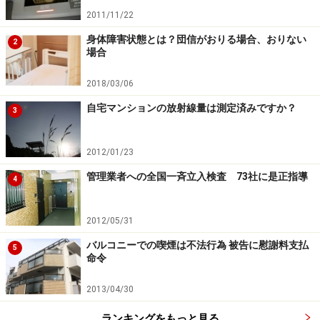
マンションの1階部分などに店舗や事務所などが入居し
2011/11/22
ている場合、正面からは見えない裏側の共用部分に資材
身体障害状態とは？団信がおりる場合、おりない
2
場合
や在庫品、飲食店の食材などが山積みになっているケー
スもあります。
2018/03/06
自宅マンションの放射線量は測定済みですか？
3
あるマンションでは、共用部分を勝手に従業員の休憩室
や更衣室にしている事例もありました。決して良い状態
2012/01/23
ではないのですが、昼間不在がちな一般居住者と違い、
店舗や事務所で使用する人は管理員と接する機会も多い
管理業者への全国一斉立入検査 73社に是正指導
4
ため、馴れ合いになってしまうことがあるようです。
2012/05/31
また、正面のエントランスはオートロックなのに、裏口
バルコニーでの喫煙は不法行為 被告に慰謝料支払
5
へ回ったら外部の人が自由に出入りできる、なんてマン
命令
ションも現実にあります。建物の周りをぐるっと回って
2013/04/30
確認してみることも欠かせません。
ランキングをもっと見る