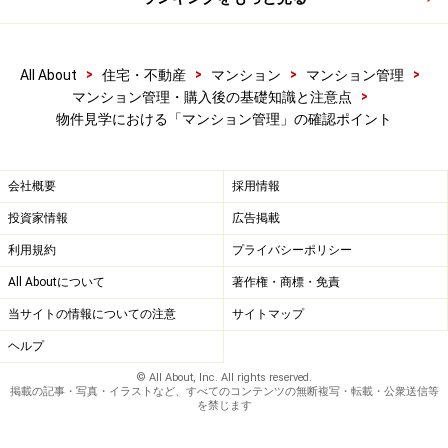
さらに、分譲時にはウリだった豪華な共用施設も、年月
が経つうちにまったく使われなくなっているケースもあ
>
>
>
>
All About
住宅・不動産
マンション
マンション管理
ります。それらが実際に稼動しているのか、無駄な施設
>
マンション管理・購入後の基礎知識と注意点
になっていないかなどについても確認しておきましょ
物件見学における「マンション管理」の確認ポイント
う。
会社概要
採用情報
投資家情報
広告掲載
掲示板も忘れずに確認しておく
利用規約
プライバシーポリシー
All Aboutについて
著作権・商標・免責
意外と見落としやすいのがエントランスの奥などにある
掲示板です。何か月も前に終了している内容の告知がそ
当サイトの情報についての注意
サイトマップ
のままになっているケースのほか、破れかけた掲示物、
ヘルプ
濡れて文字がかすれた掲示物、あるいはガムテープの跡
© All About, Inc. All rights reserved.
掲載の記事・写真・イラストなど、すべてのコンテンツの無断複写・転載・公衆送信等
がベタベタなどというのは感心しません。
を禁じます