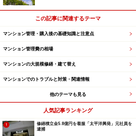
ラシが散乱していたり、エレベーター内に落書きがあっ
たりしたら要注意です。
この記事に関連するテーマ
管理員が常駐していても清掃業務は別の人（あるいは別
マンション管理・購入後の基礎知識と注意点
契約）の場合があるほか、他の居住者のマナーの問題に
起因するケースも少なくありません。
マンション管理費の相場
自転車置き場などの状態にも注意が必要です。まるで放
マンションの大規模修繕・建て替え
置自転車のようにバラバラに駐輪されているようでは、
マナーに欠ける居住者がいると考えて間違いないでしょ
マンションでのトラブルと対策・関連情報
う。ゴミ置き場の状態などもしっかりと確認しておきた
他のテーマも見る
いポイントです。
人気記事ランキング
修繕積立金5.8億円を着服「太平洋興発」元社員を
1
共用部分や共用施設の状態にも要注意
逮捕