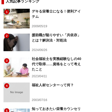
人気記事ランキング
デキる栄養士になる！便利アイ
1
テム
2009/05/19
援助職が陥りやすい「共依存」
2
とは？解決法・対処法
2024/06/26
社会福祉士を実務経験なしの40
3
代で取得……資格をとって考え
たこと
2023/04/11
福祉人材センターって何？
4
2003/07/16
知っておきたい栄養カウンセリ
5