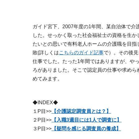
ガイド宮下、2007年度の1年間、某自治体で
した。せっかく取った社会福祉士の資格を生か
たいとの思いで有料老人ホームの介護職を目指
敗(詳しくは
こちらのガイド記事
で）。その後見
仕事でした。たった1年間ではありますが、や
ろがありました。そこで認定員の仕事や求めら
めてみます。
◆INDEX◆
１P目>>
【介護認定調査員とは？】
２P目>>
【入職3週目には1人で調査に】
３P目>>
【疑問を感じる調査員の養成】