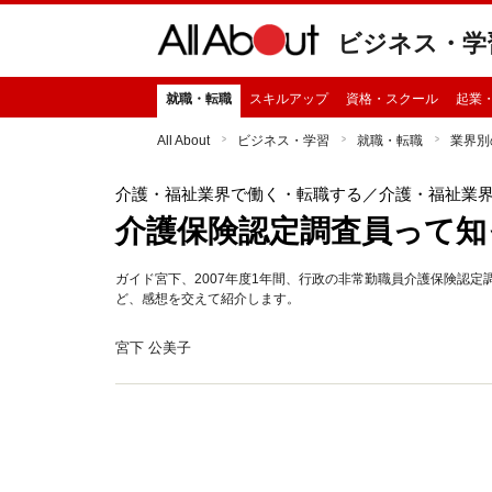
ビジネス・学
就職・転職
スキルアップ
資格・スクール
起業
All About
ビジネス・学習
就職・転職
業界別
介護・福祉業界で働く・転職する
／介護・福祉業
介護保険認定調査員って知
ガイド宮下、2007年度1年間、行政の非常勤職員介護保険認
ど、感想を交えて紹介します。
宮下 公美子