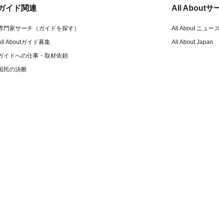
ガイド関連
All Abou
専門家サーチ（ガイドを探す）
All About ニュー
All Aboutガイド募集
All About Japan
ガイドへの仕事・取材依頼
国民の決断