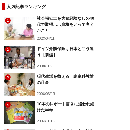
人気記事ランキング
社会福祉士を実務経験なしの40
1
代で取得……資格をとって考え
たこと
2023/04/11
ドイツ介護保険は日本とこう違
2
う【前編】
2008/11/29
現代生活を教える 家庭科教諭
3
の仕事
2008/03/15
16本のレポート書きに追われ続
4
けた半年
2004/11/15