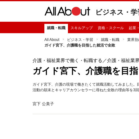
ビジネス・学
就職・転職
スキルアップ
資格・スクール
起業
All About
ビジネス・学習
就職・転職
業界別
ガイド宮下、介護職を目指した就活で全敗
介護・福祉業界で働く・転職する
／介護・福祉業
ガイド宮下、介護職を目指
ガイド宮下、介護の現場で働きたくて就職活動してみました。
活動の顛末とキャリアカウンセラーに尋ねた全敗の理由等を3
宮下 公美子