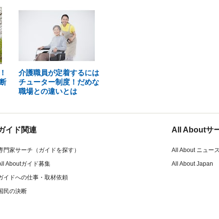
！
介護職員が定着するには
断
チューター制度！だめな
職場との違いとは
ガイド関連
All Abou
専門家サーチ（ガイドを探す）
All About ニュー
All Aboutガイド募集
All About Japan
ガイドへの仕事・取材依頼
国民の決断