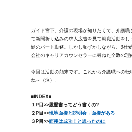
ガイド宮下、介護の現場が知りたくて、介護職
て新聞折り込みの求人広告を見て就職活動をし
勤のパート勤務。しかし恥ずかしながら、3社
会社のキャリアカウンセラーに尋ねた全敗の理
今回は活動の顛末です。これから介護職への転
ね～（泣）。
■INDEX■
１P目>>
履歴書ってどう書くの?
２P目>>
現地面接と説明会→面接がある
３P目>>
面接は成功！と思ったのに