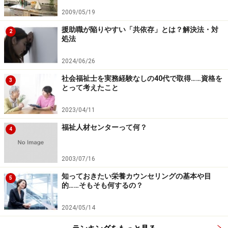
2009/05/19
>>次は
「理学療法士と作業療法士の違い」
援助職が陥りやすい「共依存」とは？解決法・対
2
処法
「介護・福祉業界で働く」サイトトップへ
2024/06/26
社会福祉士を実務経験なしの40代で取得……資格を
※記事内容は執筆時点のものです。最新の内容をご確認くださ
3
とって考えたこと
い。
2023/04/11
次のページへ
1
/
3
福祉人材センターって何？
4
2003/07/16
知っておきたい栄養カウンセリングの基本や目
5
的……そもそも何するの？
2024/05/14