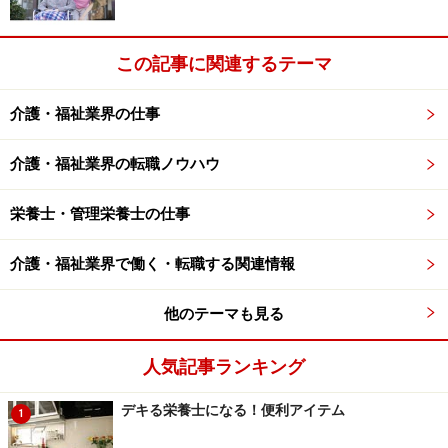
を指導していく役割を担います。国家資格の医療関係者
ですが、一人一人の障害に合わせて装具を制作する仕事
であり、職人的な手先の器用さも求められます。同時
この記事に関連するテーマ
に、患者とやりとりしながら要望をくみ上げていくコミ
ュニケーション能力も必要です。
介護・福祉業界の仕事
介護・福祉業界の転職ノウハウ
■盲導犬訓練士・盲導犬歩行指導員
財団法人日本盲導犬協会など､全国9カ所にある盲導犬訓
栄養士・管理栄養士の仕事
練施設で認定している民間資格です。盲導犬訓練士は、
生後1年前後の盲導犬候補の子犬を、10ヵ月間ほどの訓
介護・福祉業界で働く・転職する関連情報
練で、視覚障害者を助ける盲導犬に育て上げる役割を担
います。盲導犬歩行指導員は、視覚障害者が訓練された
他のテーマも見る
盲導犬とともに歩き、ともに自宅で暮らせるよう､盲導犬
との歩行と生活の指導を行います。盲導犬歩行指導員に
人気記事ランキング
なるには、盲導犬訓練士として一定以上の経験を積む必
デキる栄養士になる！便利アイテム
1
要があります。