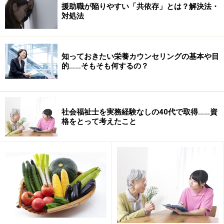
ミュニケーションに障害のある人やえん下（食べ物の飲
援助職が陥りやすい「共依存」とは？解決法・
み込み）に障害のある人に対して、発音、発声、識字、
対処法
食べ物の飲み下しなどのリハビリテーションを行ってい
く、言葉とえん下の専門家。以前からあった職域が、
知っておきたい栄養カウンセリングの基本や目
1997年に国家資格化された比較的新しい資格です。英語
的……そもそも何するの？
名SPEECH THERAPISTを略してSTとも呼ばれます。理
学療法士、作業療法士の養成課程が3年～4年であるのに
対して、言語聴覚士養成課程は大卒者であれば2年で修
社会福祉士を実務経験なしの40代で取得……資
了できるため、早くセラピストになりたいからと希望す
格をとって考えたこと
るかたも多いようです。しかし2年間で多くを学ばなく
てはならないため授業はたいへんハードです。
■
音楽療法士
音楽が持つ、人の心や脳に働きかける力を用いて、心身
に障害を持つ人に対して、障害の軽減、機能の回復、生
活の質の向上を図っていきます。音楽療法士学会などの