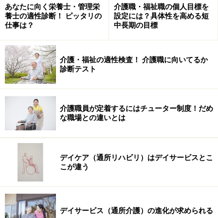
認定による民間資格です。人気は徐々に高まっており、
あなたに向く栄養士・管理栄
介護職・福祉職の個人目標を
脳障害の方へのリハビリ効果なども期待されています
養士の適性診断！ ピッタリの
設定には？具体性を高める短
仕事は？
中長期の目標
が、民間資格と言うことでまだ専門性と認知度アップは
これからです。
介護・福祉の適性検査！ 介護職に向いてるか
■視能訓練士
診断テスト
主に眼科医院で活躍している医療技術者の国家資格。矯
正視力の検査や眼圧の検査など、眼科におけるさまざま
介護職員が定着するにはチューター制度！だめ
な視機能検査を行ったり、弱視や斜視の患者への視機能
な職場との違いとは
回復訓練を行ったりする、視機能検査と矯正のスペシャ
リストです。
デイケア（通所リハビリ）はデイサービスとこ
■義肢装具士
こが違う
医師の指示のもと、義手や義足のような義肢、あるいは
身近なもので言うと、腰痛軽減のコルセットといった補
装具をつくり、患者に装着してもらって調整し、使い方
デイサービス（通所介護）の進化が求められる