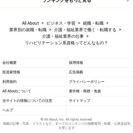
ランキングをもっと見る
>
>
>
All About
ビジネス・学習
就職・転職
>
>
業界別の就職・転職
介護・福祉業界で働く・転職する
>
介護・福祉業界の仕事
リハビリテーション系資格ってどんなもの？
会社概要
採用情報
投資家情報
広告掲載
利用規約
プライバシーポリシー
All Aboutについて
著作権・商標・免責
当サイトの情報についての注意
サイトマップ
ヘルプ
© All About, Inc. All rights reserved.
掲載の記事・写真・イラストなど、すべてのコンテンツの無断複写・転載・公衆送信等
を禁じます