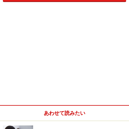
■
作業療法士
体や精神、発達に障害を持った人に対して、運動や生産
活動、木工や手芸、陶芸などの趣味的活動まで、人の生
活に関わるあらゆる活動を通して、日常生活への意欲を
高め、動作をスムーズに行えるよう援助、訓練して社会
復帰を促します。理学療法士が主に体の機能回復に向け
た訓練、指導を行うのに対して、作業療法士は体の機能
回復とともに、こころのリハビリテーションにも取り組
んでいきます。理学療法士と同じく医学的な知識も求め
られ、厳しい勉強が必要な国家資格です。英語名
OCCUPATIONAL THERAPISTを略してOTと呼ばれること
もあります。
あわせて読みたい
■
言語聴覚士
病気や事故、発達上の問題などによって、言葉によるコ