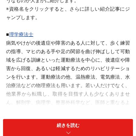
うなものか大まかに紹介します。
※資格名をクリックすると、さらに詳しい紹介記事にジ
ャンプします。
■
理学療法士
病気やけがの後遺症や障害のある人に対して、歩く練習
の指導、マヒのある手や足の関節を曲げ伸ばしして可動
域を広げる訓練といった運動療法を中心に、後遺症や障
害から回復、あるいは軽減するためのリハビリテーショ
ンを行います。運動療法の他、温熱療法、電気療法、水
治療法などの物理療法も用います。若い人だけでなく、
他業界から転職し、取得を目指す人も少なくありませ
ん。解剖学、病理学、整形外科学など、医師と重なるよ
うな専門的勉強が必要な国家資格です。英語名
PHYSICAL THERAPISTを略してPTと呼ばれることもあ
続きを読む
ります。