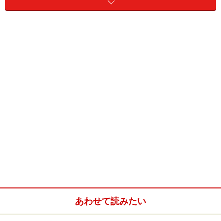
最後に、何か質問はありますか？
初めての面接。「どんなことを聞かれるのだろう」と不
安に思う半面、「パートの面接なんて、そんなに大した
事は聞かれないでしょ？」と思う人もいるでしょう。
そこで今回は、パートの面接の際によく聞かれる質問を
集めました。その場で質問を初めて聞いて答えるのと、
想定される質問に対して準備をしておくのとでは、答え
の内容はもちろん、質問に答える態度や自信などに格段
の差が出ます。参考にしてみてください。
あわせて読みたい