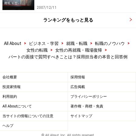
2007/12/11
ランキングをもっと見る
子どもの預け先の確保は、働く母親自身が一番よくわかって
いる大きな問題。
子どもの年齢は、採用側はとても気になる事項。子ども
>
>
>
>
All About
ビジネス・学習
就職・転職
転職のノウハウ
>
>
女性の転職
女性の再就職・職場復帰
が小さいと、急な病気や熱などによって、欠勤の回数も
パートの面接で質問すべきことは？採用担当者の本音と回答例
多くなるかもしれませんし、仕事をしている間、子ども
はどのように過ごすのかも気になります。
会社概要
採用情報
祖父母の家に世話を頼む、職場近くの保育園に預けるな
投資家情報
広告掲載
ど、安心して仕事ができる環境にあるのかどうかを知る
利用規約
プライバシーポリシー
ための質問です。
All Aboutについて
著作権・商標・免責
当サイトの情報についての注意
サイトマップ
「保育園を探していますが、まだ決まっていません」と
ヘルプ
いう答えでは、採用が決定した後に「せっかくですが、
© All About, Inc. All rights reserved.