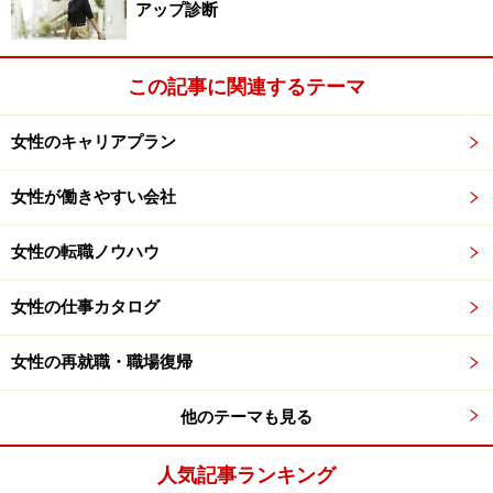
す」、「大丈夫です」などと答えてしまい、実際に働き
アップ診断
始めてから「やっぱりだめです。続けられません」とい
う事態は、双方にとって残念なことですから、無理はし
この記事に関連するテーマ
ないように。
女性のキャリアプラン
残業は可能ですか？どれくらい？
女性が働きやすい会社
採用する側も、小さな子どもがいたり、ご主人の理解度
女性の転職ノウハウ
によっては「残業は、難しいだろうなあ」とちょっぴり
心に思いながら聞いています。もちろん「できる」と答
女性の仕事カタログ
える人の方が有利なのですが、「できる・できない」に
女性の再就職・職場復帰
かかわらず、どのように答えるかも見られているので
す。
他のテーマも見る
「１時間ぐらいの残業でしたら問題ありません」、「曜
人気記事ランキング
日によりますが、週に２日ぐらいはなんとかなると思い