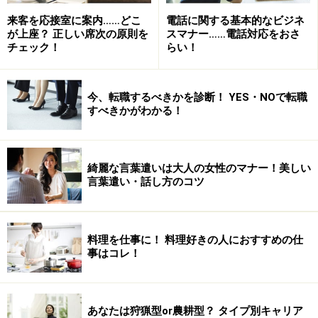
きる範囲の通勤時間かどうかを知るための質問です。順
来客を応接室に案内……どこ
電話に関する基本的なビジネ
が上座？ 正しい席次の原則を
スマナー……電話対応をおさ
序よく人に説明ができるかどうかを見るという方もいま
チェック！
らい！
すので、あらかじめスラスラ言えるようにしておきまし
ょう。
今、転職するべきかを診断！ YES・NOで転職
すべきかがわかる！
希望の勤務時間は、何時から何時までです
か？
綺麗な言葉遣いは大人の女性のマナー！美しい
言葉遣い・話し方のコツ
「午前○時から午後○時を希望しておりますが、多少の調
整は可能です」など、柔軟性をもたせた答えが好印象で
す。
料理を仕事に！ 料理好きの人におすすめの仕
事はコレ！
「午前○時から午後○時が希望です。それ以外は無理で
す」と答えると、「融通がきかなさそう」という印象を
与えます。ただし、本当に無理なのに安易に「できま
あなたは狩猟型or農耕型？ タイプ別キャリア