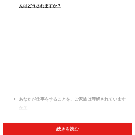
んはどうされますか？
あなたが仕事をすることを、ご家族は理解されています
か？
うちで働きたい理由は何ですか？
未経験の職種への応募ですが、大丈夫そうですか？
続きを読む