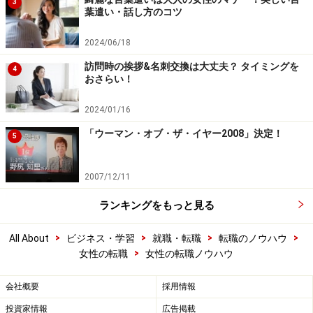
3
葉遣い・話し方のコツ
2024/06/18
訪問時の挨拶&名刺交換は大丈夫？ タイミングを
4
おさらい！
2024/01/16
「ウーマン・オブ・ザ・イヤー2008」決定！
5
2007/12/11
ランキングをもっと見る
>
>
>
>
All About
ビジネス・学習
就職・転職
転職のノウハウ
>
女性の転職
女性の転職ノウハウ
会社概要
採用情報
投資家情報
広告掲載