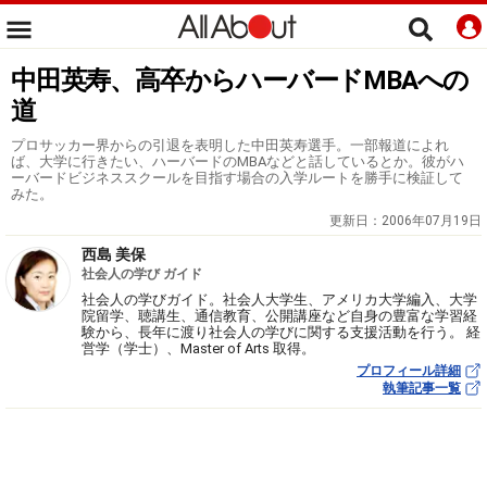
中田英寿、高卒からハーバードMBAへの
道
プロサッカー界からの引退を表明した中田英寿選手。一部報道によれ
ば、大学に行きたい、ハーバードのMBAなどと話しているとか。彼がハ
ーバードビジネススクールを目指す場合の入学ルートを勝手に検証して
みた。
更新日：
2006年07月19日
西島 美保
社会人の学び ガイド
社会人の学びガイド。社会人大学生、アメリカ大学編入、大学
院留学、聴講生、通信教育、公開講座など自身の豊富な学習経
験から、長年に渡り社会人の学びに関する支援活動を行う。 経
営学（学士）、Master of Arts 取得。
プロフィール詳細
執筆記事一覧