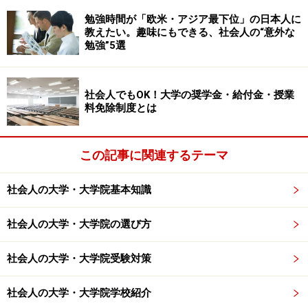
らある。」と同大学院ホームページ上で明言している。
勉強時間が「欧米・アジア最下位」の日本人に
教えたい。趣味にもできる、社会人の“意外な
勉強”5選
・HBS出願資格をチェック！中田氏は学士なしでHBSに
出願できるか！？
→次のページへ
社会人でもOK！大学の奨学金・給付金・授業
・ハーバードビジネススクールに取材！
→3ページへ
料免除制度とは
※記事内容は執筆時点のものです。最新の内容をご確認くださ
い。
この記事に関連するテーマ
次のページへ
1
/
3
社会人の大学・大学院基本知識
社会人の大学・大学院の選び方
社会人の大学・大学院受験対策
社会人の大学・大学院学校紹介