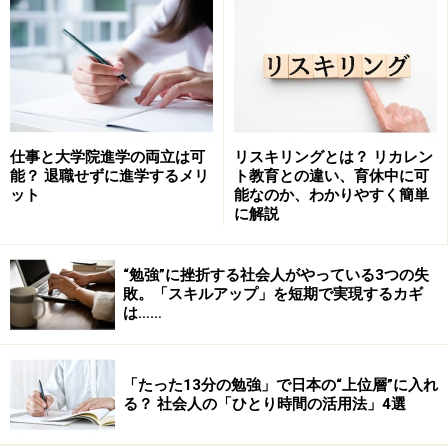
彼の学歴は、山梨県立韮崎高等学校卒業。卒業後はベル
マーレ平塚に入団し、プロサッカー選手となったのは周
知の通り。
高卒で職歴がある場合、大学を経て大学院進学するのが
一般的な考え方だが、彼のように職歴や知名度が突出し
仕事と大学院進学の両立は可
リスキリングとは？ リカレン
ている場合、日本の大学院だったら、学士（4年制大学
能？ 退職せずに進学するメリ
ト教育との違い、育休中に可
ット
能なのか、わかりやすく簡単
卒業で得られる学位。
大学を卒業せずに学位を取る方法
に解説
もある。）なしで直接受け入れられる可能性が高い。
“勉強”に挫折する社会人がやっている3つの失
例えば日本の大学院では
学士がなくてもそれと同等とみ
敗。「スキルアップ」を短期で実現するカギ
なされれば、大学院受験資格が与えられる
。
は……
アメリカでも例えばユニバーシティ・オブ・ジョージア
「たった13分の勉強」で日本の“上位層”に入れ
のMBAプログラムでは、「その受験生が特に優れている
る？ 社会人の「ひとり時間の活用法」4選
場合、大学の学位がなくても受け入れる枠がわずかなが