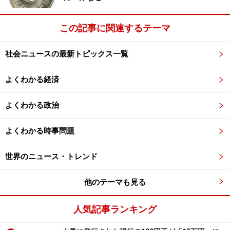
春先から、10～20代を中心に広がった「成人麻しん」
この記事に関連するテーマ
（15歳以上）の集団感染。首都圏の大学で休講が相次ぐ
など、感染は全国規模で拡大し、6年ぶりの大流行とな
社会ニュースの最新トピックス一覧
りました。また、沖縄・青森県では、11月に入ってから
も患者が増え続け、まさに、はしかの「当たり年」！
よくわかる経済
一方、冬の季節を迎える中、インフルエンザの流行もス
タート。過去20年で最も早い時期の流行で、そのほとん
よくわかる政治
どがAソ連型ウイルスですが、いずれにしても、うが
い・手洗いを怠りなく！
よくわかる時事問題
世界のニュース・トレンド
【関連記事はコチラ】
・
患者急増！「はしか」大流行の原因
他のテーマも見る
・
過去最多！ 日本人男性の「エイズ」事情
・
死者まで発生！ 恐怖の「狂犬病」とは？
人気記事ランキング
・
世の悲しみ・恐怖のニュース