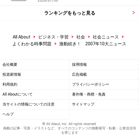
2026/07/30
・
「食品値上げ」の裏に、意外なカラクリ！
・
ニッポンを席巻！値上げ旋風2007
ランキングをもっと見る
・
ガソリンだけじゃない?!値上げ旋風襲来！
>
>
>
>
All About
ビジネス・学習
社会
社会ニュース
そのまんま人気で幸先のいいスタートを切ったはもの
>
よくわかる時事問題
激動続き！ 2007年10大ニュース
の、その後は、はしかに値上げラッシュと、ありがたく
ない旋風が吹き荒れました。エリカ女王のご乱心も、そ
のせい？ さて、上位ランクに登場するのはどんなニュ
会社概要
採用情報
ース？ →
次のページへ
投資家情報
広告掲載
利用規約
プライバシーポリシー
※記事内容は執筆時点のものです。最新の内容をご確認くださ
い。
All Aboutについて
著作権・商標・免責
当サイトの情報についての注意
サイトマップ
次のページへ
1
/
3
ヘルプ
© All About, Inc. All rights reserved.
掲載の記事・写真・イラストなど、すべてのコンテンツの無断複写・転載・公衆送信等
を禁じます