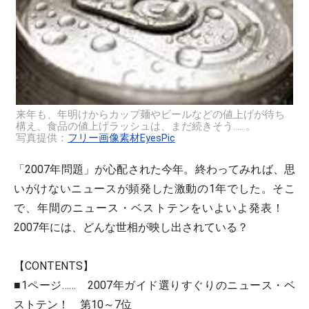
来年も、年明けからカップ麺やビールなどの値上げが待ち
構え、食品の値上げラッシュは、まだ続きそう……。
写真提供：
フリー画像素材EyesPic
「2007年問題」が心配された今年。終わってみれば、思
いがけないニュースが頻発した激動の1年でした。そこ
で、年間のニュース・ベストテンをいよいよ発表！
2007年には、どんな世相が映し出されている？
【CONTENTS】
■1ページ…… 2007年ガイド選りすぐりのニュース・ベ
ストテン！ 第10～7位