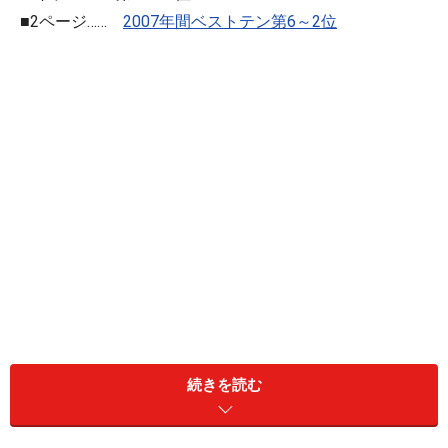
■2ページ……
2007年間ベストテン第6～2位
■3ページ……
2007年ナンバーワン・ニュース、そして
続きを読む
今年の世相は？
【2007年ガイド選りすぐりのニュース・ベストテン！】