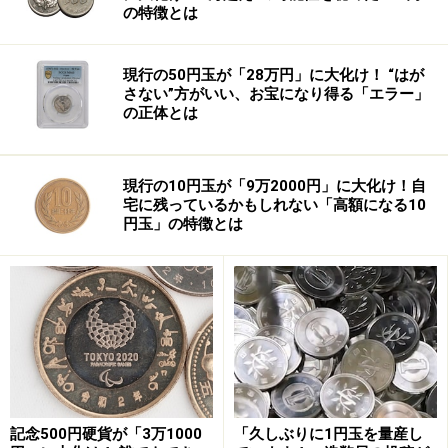
の特徴とは
現行の50円玉が「28万円」に大化け！ “はが
さない”方がいい、お宝になり得る「エラー」
の正体とは
現行の10円玉が「9万2000円」に大化け！自
宅に残っているかもしれない「高額になる10
円玉」の特徴とは
【関連記事はコチラ】
・
結婚は？○○は？ 20代のホンネに迫る！
・
平均年齢は？年齢差は？いまどきの結婚事情
・
アカデミー賞候補、菊地凛子はどんな女優？
第9位： そのまんまショック！ 「東国原
知事」人気が全国を席巻（1月～）
記念500円硬貨が「3万1000
「久しぶりに1円玉を量産し