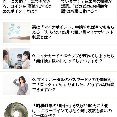
円」に大化け！ 誰でもでき
ています！」造幣局の投稿が
1月21日、宮崎県知事に初当選した、そのまんま東改め
る、コインを“高値”にするた
話題。“ピカピカの令和8年
めのポイントとは？
版”はお宝に化ける？
東国原英夫氏。選挙戦の公約＝知事報酬の20％削減を
「有言実行」するなど、涙ぐましい経費節減努力に励む
一方、地鶏やマンゴーなど県特産品を、全国行脚でPR大
実は「マイナポイント」申請すれば今でももら
える！“知らないと損”な狙い目マイナポイント
作戦！ お蔭で、県庁見学ツアーは大人気を博し、名ゼ
制度とは？
リフ「どげんかせんといかん」も、今年の流行語大賞を
ゲット！ 2008年1月、大阪府知事選に挑む橋下徹弁護
Q.マイナカードのICチップが壊れてしまったら
士も、「柳の下の2匹目のどじょう」を狙いたい？
「無保険」扱いになってしまいますか？
【関連記事はコチラ】
・
都知事はいくら？ 知事給料トップテン！
Q. マイナポータルのパスワード入力を間違え
て「ロック」がかかりました。どうすれば解除
・
世のビックリ・サプライズニュース
できますか？
・
政治・選挙・税財政・少子高齢化のニュース
「昭和41年の50円玉」が2万2000円に大化
第8位： 猛威！ 「はしか」大流行で、若
け！ エラーコインではなく発行枚数も多いの
者は次々にダウン（4月～）
に一体なぜ？