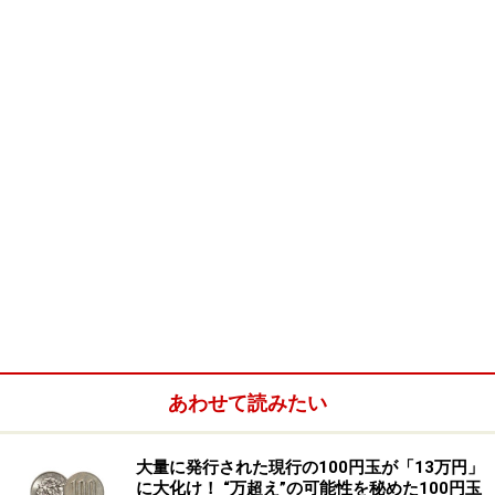
第10位： 女王様はご乱心?! お騒がせ女
優「沢尻エリカ」は騒動連発（9月～）
9月29日、主演映画「Closed Note」の舞台挨拶に登場し
た沢尻エリカは、超不機嫌！ 撮影エピソードなどを尋
ねる司会者の質問に、「特にないです」「別に」と、無
愛想の極致。女王様キャラの暴走に、巷では非難轟々の
嵐が渦巻き、その後涙々の謝罪となりました。一方で、
12月12日には、レッド・ツェッペリンのライブを楽しん
だイギリス・ロンドンから、いとしの高城剛氏とツーシ
ョットで帰国。かと思えば、17日には都内でオートバイ
と接触事故と、まさにお騒がせ女優の面目躍如！
あわせて読みたい
大量に発行された現行の100円玉が「13万円」
に大化け！ “万超え”の可能性を秘めた100円玉