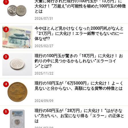
大量に発行された現行の100円玉が「13万円」に
1
大化け！ “万超え”の可能性を秘めた100円玉の特徴
第7位： 原油高・食品の値上げラッシュ
とは
で、庶民生活に大寒波が襲来！（5月～）
2026/07/31
上昇の一途をたどる原油高に連動して、ガソリン価格も
今やほとんど見かけなくなった2000円札がなんと
2
「21万円」に大化け！エラー紙幣でもないのに一
ウナギ昇り！ 11月には過去最高値を更新しリッター
体なぜ!?
150円台へ突入と、まさに「オイルショック2007」と呼
2025/02/27
ぶにふさわしい1年でした。一方では、「バイオ燃料」
現行の100円玉が驚きの「18万円」に大化け！ お
3
（植物原料からつくる燃料）ブームを背景にした食品値
釣りの中に見つかるかもしれない“エラーコイ
ン”とは!?
上げが、食卓を直撃！ マヨネーズを初め、パン・菓
2025/11/22
子・麺類・牛乳・ビールなど、各メーカーが、続々と値
現行の10円玉が「6万5000円」に大化け！ よ～く
上げに踏み切りました。この傾向は来年も続く見込み
4
見ないと分からない、高額になる貨幣の特徴とは
で、巷の庶民にとり、身もお財布も凍りつきそうなさむ
～い冬となりそう……。
2024/09/09
現行の50円玉が「28万円」に大化け！ “はがさな
5
【関連記事はコチラ】
い”方がいい、お宝になり得る「エラー」の正体と
は
・
「原油価格」はなぜ、上昇を続けるのか？