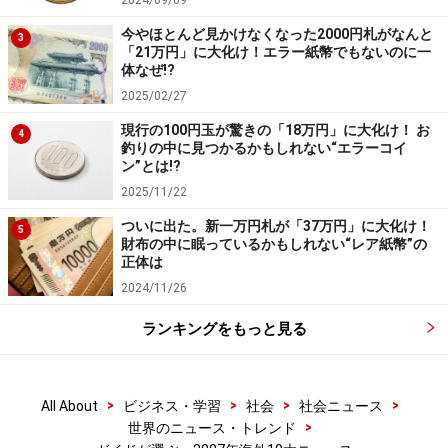
2024/09/09
今やほとんど見かけなくなった2000円札がなんと
3
「21万円」に大化け！エラー紙幣でもないのに一
体なぜ!?
2025/02/27
現行の100円玉が驚きの「18万円」に大化け！ お
4
釣りの中に見つかるかもしれない“エラーコイ
ン”とは!?
2025/11/22
ついに出た。新一万円札が「37万円」に大化け！
5
財布の中に眠っているかもしれない“レア紙幣”の
正体は
2024/11/26
ランキングをもっと見る
>
>
>
>
All About
ビジネス・学習
社会
社会ニュース
>
世界のニュース・トレンド