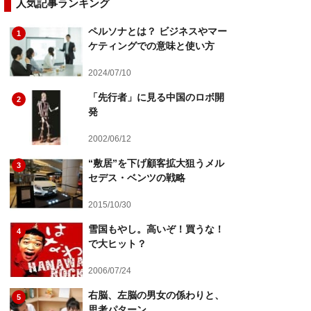
人気記事ランキング
ペルソナとは？ ビジネスやマー
1
ケティングでの意味と使い方
2024/07/10
「先行者」に見る中国のロボ開
2
発
2002/06/12
“敷居”を下げ顧客拡大狙うメル
3
セデス・ベンツの戦略
2015/10/30
雪国もやし。高いぞ！買うな！
4
で大ヒット？
2006/07/24
右脳、左脳の男女の係わりと、
5
思考パターン