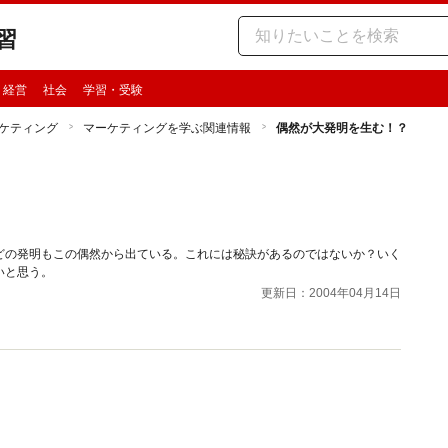
習
・経営
社会
学習・受験
ケティング
マーケティングを学ぶ関連情報
偶然が大発明を生む！？
どの発明もこの偶然から出ている。これには秘訣があるのではないか？いく
いと思う。
更新日：2004年04月14日