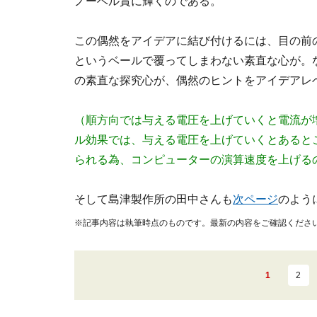
ノーベル賞に輝くのである。
この偶然をアイデアに結び付けるには、目の前
というベールで覆ってしまわない素直な心が。
の素直な探究心が、偶然のヒントをアイデアレ
（順方向では与える電圧を上げていくと電流が
ル効果では、与える電圧を上げていくとあると
られる為、コンピューターの演算速度を上げる
そして島津製作所の田中さんも
次ページ
のよう
※記事内容は執筆時点のものです。最新の内容をご確認くださ
1
2