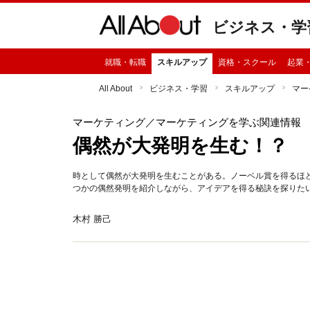
ビジネス・学
就職・転職
スキルアップ
資格・スクール
起業
All About
ビジネス・学習
スキルアップ
マー
マーケティング
／マーケティングを学ぶ関連情報
偶然が大発明を生む！？
時として偶然が大発明を生むことがある。ノーベル賞を得るほ
つかの偶然発明を紹介しながら、アイデアを得る秘訣を探りた
木村 勝己