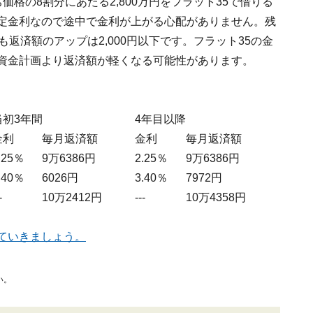
格の8割分にあたる2,800万円をフラット35で借りる
固定金利なので途中で金利が上がる心配がありません。残
も返済額のアップは2,000円以下です。フラット35の金
の資金計画より返済額が軽くなる可能性があります。
当初3年間
4年目以降
金利
毎月返済額
金利
毎月返済額
.25％
9万6386円
2.25％
9万6386円
.40％
6026円
3.40％
7972円
-
10万2412円
---
10万4358円
見ていきましょう。
い。