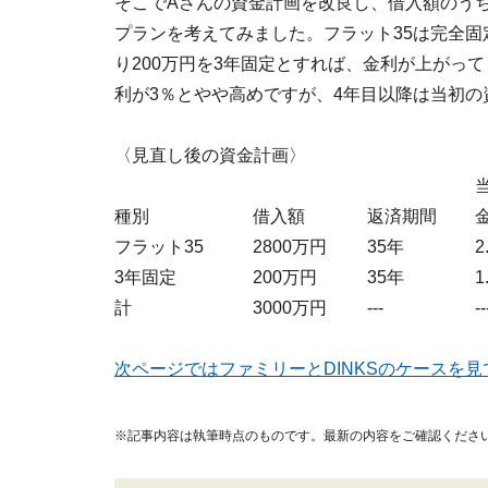
そこでAさんの資金計画を改良し、借入額のうち価
プランを考えてみました。フラット35は完全
り200万円を3年固定とすれば、金利が上がって
利が3％とやや高めですが、4年目以降は当初
〈見直し後の資金計画〉
種別
借入額
返済期間
フラット35
2800万円
35年
2
3年固定
200万円
35年
1
計
3000万円
---
--
次ページではファミリーとDINKSのケースを
※記事内容は執筆時点のものです。最新の内容をご確認くださ