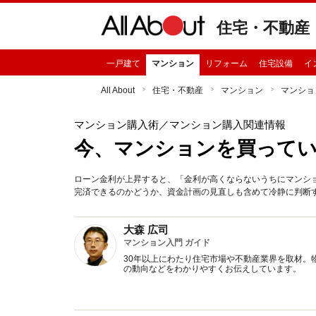
住宅・不動産
一戸建て
マンション
リフォーム
住宅設備
イ
All About
住宅・不動産
マンション
マンショ
マンション購入術
／マンション購入関連情報
今、マンションを買って
ローン金利が上昇すると、「金利が高くならないうちにマンシ
完済できるのかどうか、資金計画の見直しも含めて冷静に判断
大森 広司
マンション入門 ガイド
30年以上にわたり住宅市場や不動産業界を取材。
の動向などをわかりやすくお伝えしています。