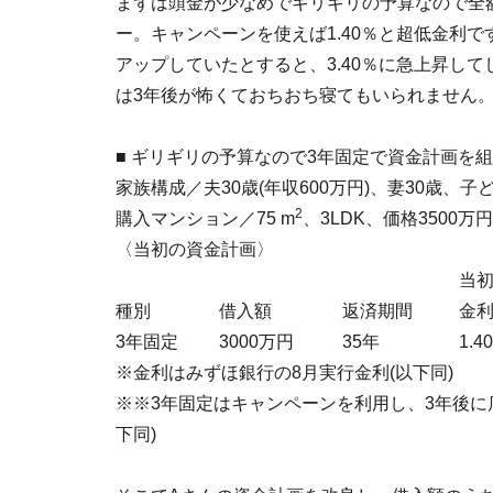
まずは頭金が少なめでギリギリの予算なので全
ー。キャンペーンを使えば1.40％と超低金利
アップしていたとすると、3.40％に急上昇し
は3年後が怖くておちおち寝てもいられません
■ ギリギリの予算なので3年固定で資金計画を組
家族構成／夫30歳(年収600万円)、妻30歳、子
2
購入マンション／75 m
、3LDK、価格3500万
〈当初の資金計画〉
当初
種別
借入額
返済期間
金
3年固定
3000万円
35年
1.4
※金利はみずほ銀行の8月実行金利(以下同)
※※3年固定はキャンペーンを利用し、3年後に
下同)