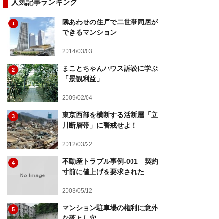
人気記事ランキング
隣あわせの住戸で二世帯同居が
1
できるマンション
2014/03/03
まことちゃんハウス訴訟に学ぶ
2
「景観利益」
2009/02/04
東京西部を横断する活断層「立
3
川断層帯」に警戒せよ！
2012/03/22
不動産トラブル事例-001 契約
4
寸前に値上げを要求された
2003/05/12
マンション駐車場の権利に意外
5
な落とし穴