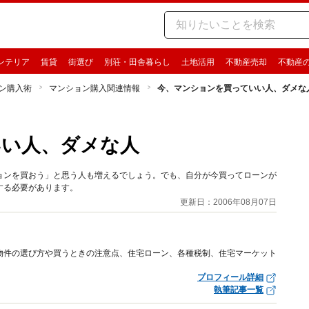
ンテリア
賃貸
街選び
別荘・田舎暮らし
土地活用
不動産売却
不動産
ン購入術
マンション購入関連情報
今、マンションを買っていい人、ダメな
いい人、ダメな人
ョンを買おう」と思う人も増えるでしょう。でも、自分が今買ってローンが
する必要があります。
更新日：2006年08月07日
物件の選び方や買うときの注意点、住宅ローン、各種税制、住宅マーケット
プロフィール詳細
執筆記事一覧