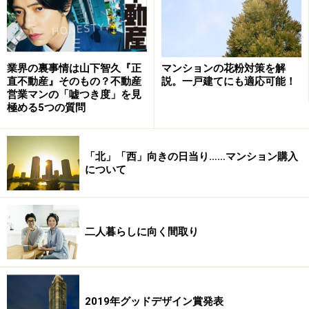
［毎月返済額の求め方］
借りる額÷100万円×早見表の金額
マンションの花粉対策を解
業界の裏事情は山下智久『正
説。一戸建てにも適応可能！
直不動産』そのもの？不動産
営業マンの「嘘つき度」を見
例えば金利3.0%、35年返済で3000万円を借りた場合の毎
極める5つの質問
月返済額は以下のとおりです。
3000万円÷100万円＝30……借りる額を100万円で割る
「北」「西」向きの日当り……マンション購入
について
→30×3848円＝11万5440円……求めた数字に早見表の金額
をかける
次ページではいよいよ「買える額」を計算しましょう。
二人暮らしに向く間取り
※記事内容は執筆時点のものです。最新の内容をご確認くださ
い。
2019年グッドデザイン賞発表