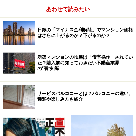
この表で使っている金利は区切りのいい数字になってお
あわせて読みたい
り、実際のローン金利とは必ずしも一致しません。あく
まで購入予算を考える場合の目安としてください。返済
期間も1年刻みで設定できる金融機関が大半です。な
日銀の「マイナス金利解除」でマンション価格
はさらに上がるのか？下がるのか？
お、住宅情報誌などの巻末には実際のローン金利による
早見表が出ていることも多いので、そちらも参照してみ
ることをお勧めします。
新築マンションの抽選は「倍率操作」されてい
た？購入前に知っておきたい不動産業界
の“裏”知識
早見表の金額で毎月返済額が計算できる
ところで100万円当たりの毎月返済額早見表は、本来は
サービスバルコニーとは？バルコニーの違い、
種類や楽しみ方も紹介
借りる金額から返済額を求めるための早見表です。ここ
で本来の使い方についても確認しておきましょう。とい
っても、さほど難しくはありません。借りる金額を100
万円で割り、求めた数字に早見表の金額をかければよい
のです。