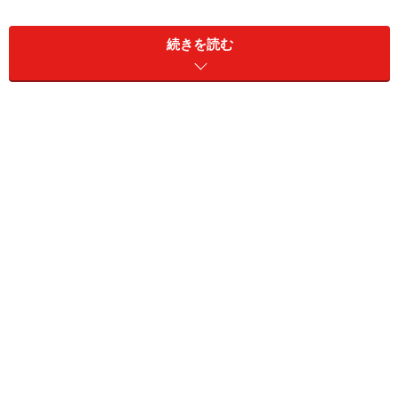
早見表から自分のケースに近い金額を見つけます。例え
ば金利3.0%で35年返済なら100万円借りたときの毎月返
続きを読む
済額は3848円です。
■100万円当たりの毎月返済額早見表(金利3.0%、35年返
済のケース)
返済期間
金利
20年
25年
30年
35年
2.5%
5299円
4486円
3951円
3574円
3.0%
5545円
4742円
4216円
3848円
3.5%
5799円
5006円
4490円
4132円
4.0%
6059円
5278円
4774円
4427円
4.5%
6326円
5558円
5066円
4732円