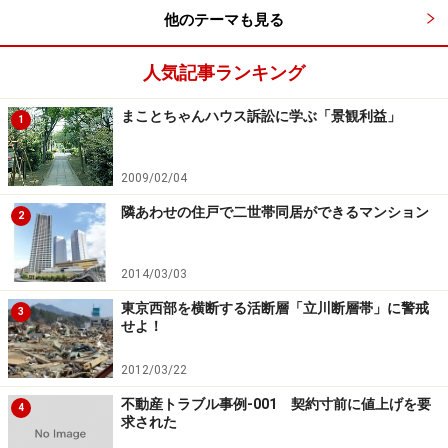
他のテーマも見る
人気記事ランキング
まことちゃんハウス訴訟に学ぶ「景観利益」
1
2009/02/04
隣あわせの住戸で二世帯同居ができるマンション
2
2014/03/03
東京西部を横断する活断層「立川断層帯」に警戒
3
せよ！
2012/03/22
不動産トラブル事例-001 契約寸前に値上げを要
4
求された