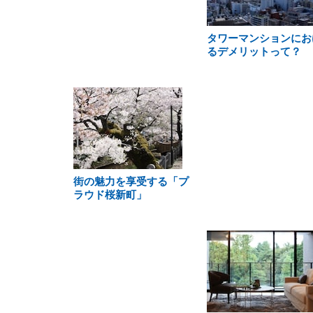
タワーマンションにお
るデメリットって？
街の魅力を享受する「プ
ラウド桜新町」