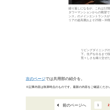
繰り返しになるが、これは12
タワーマンションからの眺望で
ンス」のメインエントランスが
リアの超高層およそ25階～3
リビングダイニング
下。住戸を出るまで
荒々しさを織り交ぜた
次のページ
では共用部の紹介を。
※記事内容は執筆時点のものです。最新の内容をご確認くださ
前のページへ
1
2