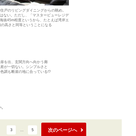
階住戸のリビングダイニングからの眺め。
はない。ただし、「マスタービューレジデ
海抜45m程度というから、たとえば湾岸エ
0階の高さと同等ということになる
の扉を出、玄関方向へ向かう廊
段差が一切ない。シンプルさと
色調も断崖の地に合っている!?
い。
次のページへ
3
…
5