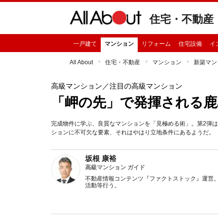
住宅・不動産
一戸建て
マンション
リフォーム
住宅設備
イ
All About
住宅・不動産
マンション
新築マン
高級マンション
／注目の高級マンション
「岬の先」で発揮される鹿
完成物件に学ぶ、良質なマンションを「見極める術」。第2弾
ションに不可欠な要素、それはやはり立地条件にあるようだ。
坂根 康裕
高級マンション ガイド
不動産情報コンテンツ『ファクトストック』運営。
活動等行う。