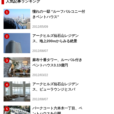
人気記事ランキング
憧れの一邸 “ルーフバルコニー付
1
きペントハウス”
2012/05/09
アークヒルズ仙石山レジデン
2
ス、地上200mからみる絶景
2012/08/07
麻布十番タワー、ルーバル付き
3
ペントハウス3.13億円
2012/03/22
アークヒルズ仙石山レジデン
4
ス、ビューラウンジとスパ
2012/08/07
パークコート六本木一丁目、ペ
5
ントハウスを公開