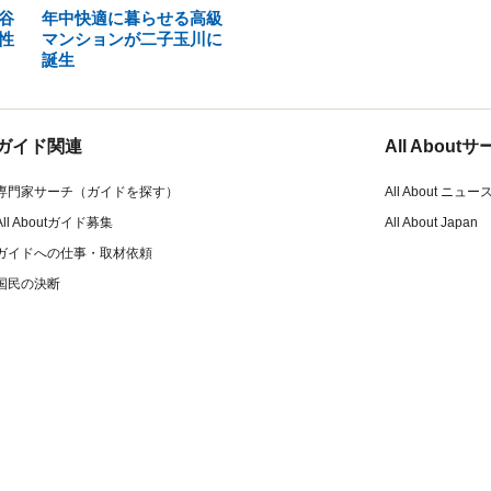
谷
年中快適に暮らせる高級
性
マンションが二子玉川に
誕生
ガイド関連
All Abou
専門家サーチ（ガイドを探す）
All About ニュー
All Aboutガイド募集
All About Japan
ガイドへの仕事・取材依頼
国民の決断