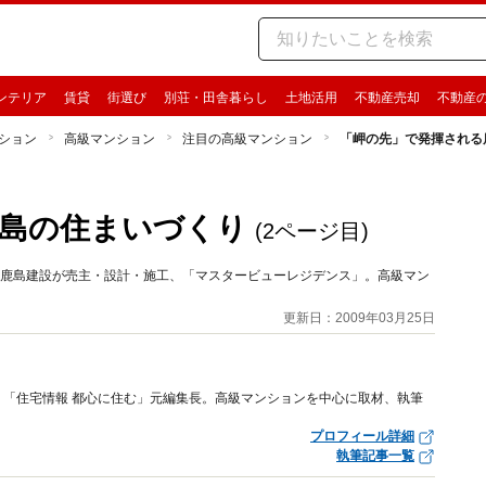
ンテリア
賃貸
街選び
別荘・田舎暮らし
土地活用
不動産売却
不動産
ション
高級マンション
注目の高級マンション
「岬の先」で発揮される
島の住まいづくり
(2ページ目)
は鹿島建設が売主・設計・施工、「マスタービューレジデンス」。高級マン
更新日：2009年03月25日
「住宅情報 都心に住む」元編集長。高級マンションを中心に取材、執筆
プロフィール詳細
執筆記事一覧