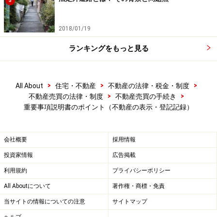
5
2018/01/19
ランキングをもっと見る
売主の表示
売主の住所や氏名などが説明されますが、不動産の売主
は必ずしも登記記録に記録された所有者とはかぎりませ
>
>
>
All About
住宅・不動産
不動産の法律・税金・制度
>
>
不動産売買の法律・制度
不動産売買の手続き
ん。登記記録上の所有者と売主が異なる場合には、売主
重要事項説明書のポイント（不動産の表示・登記記録）
の権原（権利の内容や原因）について、それを証明する
書類の確認が大切です。
会社概要
採用情報
投資家情報
広告掲載
利用規約
プライバシーポリシー
第三者の占有
All Aboutについて
著作権・商標・免責
売買契約の締結時点において、売買対象の建物を第三者
当サイトの情報についての注意
サイトマップ
が占有しているケースもありますが、それが正当な権原