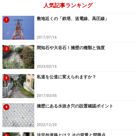
人気記事ランキング
きるまで説明を受けるようにしましょう。
敷地近くの「鉄塔、送電線、高圧線」
1
地番はそれぞれの土地に対して付けられた固有の番号
で、住居表示が実施されている区域における住所の表示
2017/07/16
とは異なります。
間知石や大谷石！擁壁の種類と強度
2
また、「不動産の表示」は基本的に「登記記録」の表題
部に記載された内容が中心ですが、これらが現況と異な
2023/02/16
る場合には、その相違事項についてもきちんと確認する
私道を公道に変えられますか？
3
ことが大切です。
2017/03/05
初めて接すると分かりづらいのは、
土地区画整理
事業地
擁壁にある水抜き穴の設置確認ポイント
4
内における「仮換地」の場合でしょう。売買対象不動産
として表示される土地（従前の土地）と、実際に使用で
きる土地が異なりますから、しっかり理解できるまで十
2022/12/20
分な説明を受けてください。
法定外道路とは？ その背景と問題点