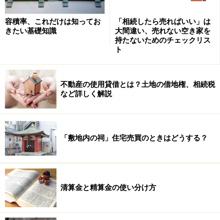
がら丁寧に説明する人まで実にさまざまです。
容積率、これだけは知ってお
「相続したら売ればいい」は
説明をする宅地建物取引士自身がその物件の調査を実施
きたい基礎知識
大間違い、売れない空き家を
持たないためのチェックリス
し、物件の状況を把握し、さらに重要事項説明書の作成
ト
までしていれば、書類をじっと見たままではなく、買主
が内容を理解できているかどうか様子を見ながら説明を
不動産の使用貸借とは？土地の借地権、相続税
進めていけるはずです。
など詳しく解説
しかし、残念ながらそうでない宅地建物取引士が多いの
も事実であり、説明をする宅地建物取引士が、対象物件
「敷地内の祠」住宅売買のときはどうする？
そのものを見てすらいないケースもあるので注意しなけ
ればなりません。
宅地建物取引士がただ書類を棒読みするだけであれば、
清算金と精算金の使い分け方
取引士自身が説明に慣れていない初心者か、あるいは対
象物件をまったく把握していないものと判断して差し支