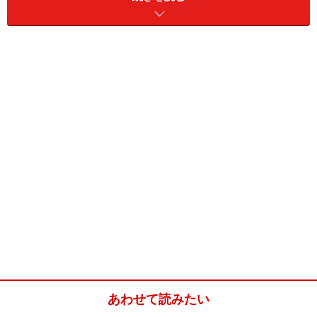
はすっかり忘れている人が多いのかもしれません。
その原因として、売買契約締結前に慌しく重要事項説明
をしてしまおうとする
不動産業者
の責任も当然ながらあ
るでしょうが、慣れない行為に対して極度に緊張してし
まった買主自身に起因する面もあるのではないでしょう
か。
不動産業者の本音では、買主の気が変わらないうちに、
重要事項説明から売買契約締結まで一気に段取りを進め
たいところです。しかし、買主としては可能なかぎり事
前に重要事項説明書や関連書類を入手して、ある程度の
“予習” をしてから実際の説明を受けたいものです。
あわせて読みたい