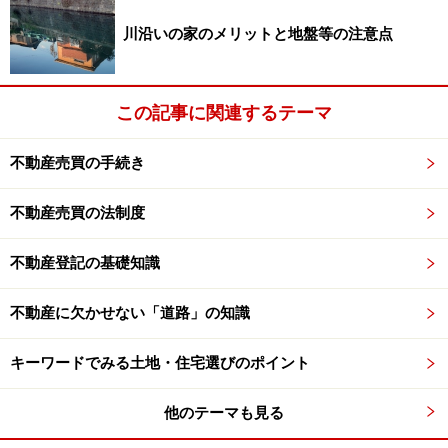
えないでしょう。
川沿いの家のメリットと地盤等の注意点
それでは、重要事項説明書の各項目ごとにポイントや注
この記事に関連するテーマ
意事項をみていくことにしましょう。
不動産売買の手続き
不動産売買の法制度
売買対象の不動産の表示
不動産登記の基礎知識
売買対象不動産を特定するために必要な項目が記載され
ます。
不動産に欠かせない「道路」の知識
所在、
地番
、
地目
、
家屋番号
など不動産特有の表示項目
キーワードでみる土地・住宅選びのポイント
が出てくるため、何ら予備知識がないままに説明を受け
るとチンプンカンプンになってしまうかもしれません。
他のテーマも見る
公図や測量図などの図面と照らし合わせながら、納得で