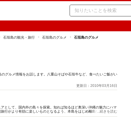
石垣島の観光・旅行
石垣島のグルメ
石垣島のグルメ
島のグルメ情報をお話します。八重山そばや石垣牛など、食べたいご飯がい
更新日：2010年03月16日
ニアとして、国内外の島々を探索。知れば知るほど奥深い沖縄の魅力にハマ
縄旅行がより有効に楽しいものとなるよう、本島をはじめ離島情報もまじえ
...続きを読む