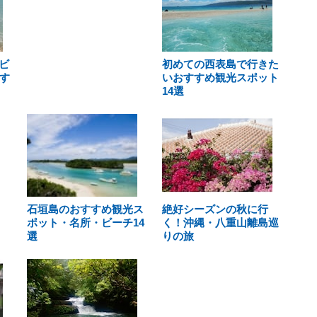
ビ
初めての西表島で行きた
す
いおすすめ観光スポット
14選
石垣島のおすすめ観光ス
絶好シーズンの秋に行
ポット・名所・ビーチ14
く！沖縄・八重山離島巡
選
りの旅