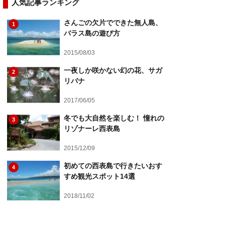
人気記事ランキング
さんごの欠片でできた無人島、
1
バラス島の遊び方
2015/08/03
一夜しか咲かない幻の花、サガ
2
リバナ
2017/06/05
冬でも大自然を楽しむ！ 憧れの
3
リゾナーレ西表島
2015/12/09
初めての西表島で行きたいおす
4
すめ観光スポット14選
2018/11/02