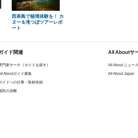
西表島で秘境体験を！ カ
ヌー＆滝つぼツアーレポ
ート
ガイド関連
All Abou
専門家サーチ（ガイドを探す）
All About ニュー
All Aboutガイド募集
All About Japan
ガイドへの仕事・取材依頼
国民の決断