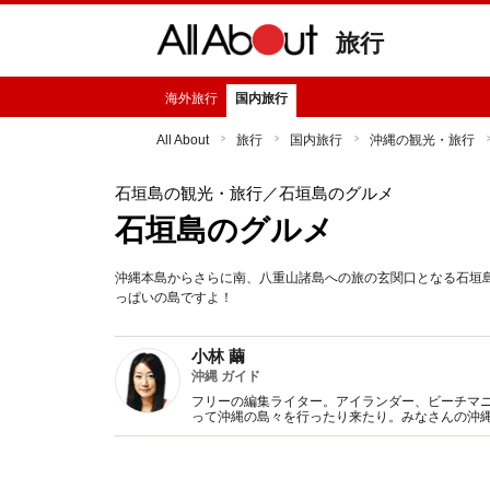
旅行
海外旅行
国内旅行
All About
旅行
国内旅行
沖縄の観光・旅行
石垣島の観光・旅行
／石垣島のグルメ
石垣島のグルメ
沖縄本島からさらに南、八重山諸島への旅の玄関口となる石垣
っぱいの島ですよ！
小林 繭
沖縄 ガイド
フリーの編集ライター。アイランダー、ビーチマ
って沖縄の島々を行ったり来たり。みなさんの沖
た沖縄情報を発信していきます！