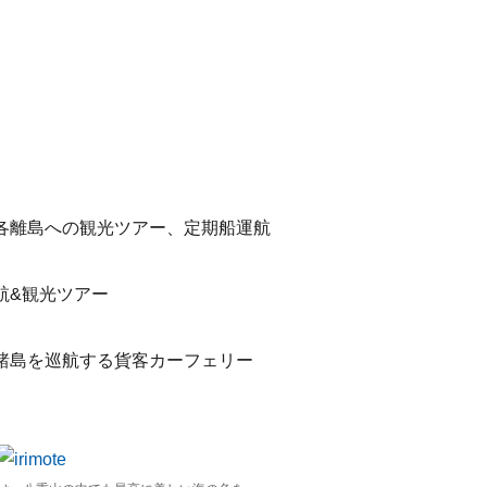
各離島への観光ツアー、定期船運航
航&観光ツアー
諸島を巡航する貨客カーフェリー