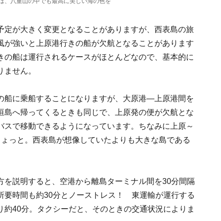
は、八重山の中でも最高に美しい海の色を
予定が大きく変更となることがありますが、西表島の旅
風が強いと上原港行きの船が欠航となることがあります
きの船は運行されるケースがほとんどなので、基本的に
りません。
の船に乗船することになりますが、大原港—上原港間を
垣島へ帰ってくるときも同じで、上原発の便が欠航とな
バスで移動できるようになっています。ちなみに上原～
ちょっと。西表島が想像していたよりも大きな島である
方を説明すると、空港から離島ターミナル間を30分間隔
所要時間も約30分とノーストレス！ 東運輸が運行する
り約40分。タクシーだと、そのときの交通状況によりま