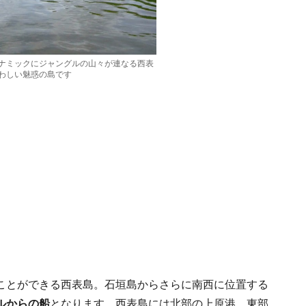
ナミックにジャングルの山々が連なる西表
わしい魅惑の島です
ことができる西表島。石垣島からさらに南西に位置する
ルからの船
となります。西表島には北部の上原港、東部