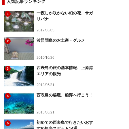
人気記事ランキング
一夜しか咲かない幻の花、サガ
1
リバナ
2017/06/05
波照間島のお土産・グルメ
2
2010/10/26
西表島の旅の基本情報、上原港
3
エリアの観光
2013/05/31
西表島の秘境、船浮へ行こう！
4
2013/06/21
初めての西表島で行きたいおす
5
すめ観光スポット14選