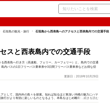
石垣島の観光・旅行
石垣島から西表島へのアクセスと西表島内での交通手段
セスと西表島内での交通手段
きる西表島へ行き方（高速船、フェリー、カーフェリー）と、島内での交通
。島内バスの1日フリーパス乗車券や3日間フリーパス乗車券などお得な切
更新日：2018年10月29日
ニアとして、国内外の島々を探索。知れば知るほど奥深い沖縄の魅力にハマ
縄旅行がより有効に楽しいものとなるよう、本島をはじめ離島情報もまじえ
...続きを読む