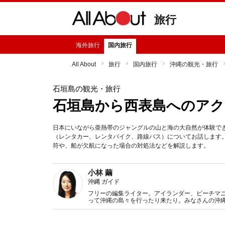
旅行
海外旅行
国内旅行
All About
旅行
国内旅行
沖縄の観光・旅行
石垣島の観光・旅行
石垣島から西表島へのアク
日本にいながら亜熱帯のジャングルの山と海の大自然が体験で
（レンタカー、レンタバイク、路線バス）についてお話します
符や、船が欠航になった場合の対処法などを解説します。
小林 繭
沖縄 ガイド
フリーの編集ライター。アイランダー、ビーチマ
って沖縄の島々を行ったり来たり。みなさんの沖
た沖縄情報を発信していきます！