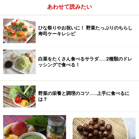
バター
10ｇ
あわせて読みたい
パン粉
10g
ひな祭りやお祝いに！ 野菜たっぷりのちらし
寿司ケーキレシピ
白菜をたくさん食べるサラダ……2種類のドレ
ッシングで食べる！
野菜の栄養と調理のコツ……上手に食べるに
は？
じゃがいもは男爵いもで作るのがおすすめです。大きい
ものなら2個で十分ですが、小ぶりなじゃがいもの場合
は3個くらいで作ってください。