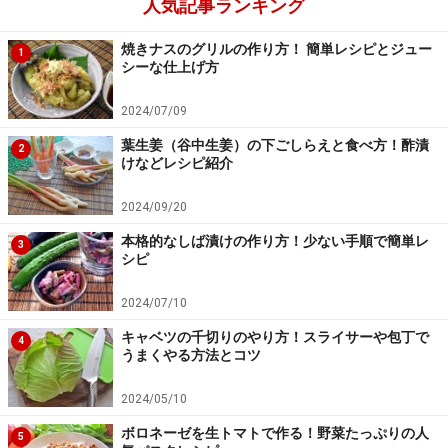
人気記事ランキング
焼きナスのグリルの作り方！ 簡単レシピとジュー
1
シーな仕上げ方
2024/07/09
ポテトグラタンを焼く
4
葉生姜（谷中生姜）の下ごしらえと食べ方！酢漬
2
けなどレシピ紹介
【3】にパン粉と粉チーズを散らし、200度に熱したオー
ブンで30～40分焼いてできあがりです。
2024/09/20
本格的なしば漬けの作り方！少ない手順で簡単レ
3
シピ
2024/07/10
キャベツの千切りのやり方！スライサーや包丁で
4
うまくやる方法とコツ
2024/05/10
ボロネーゼを生トマトで作る！野菜たっぷりの人
5