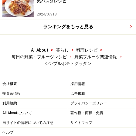
気パスタレシピ
2024/07/18
ランキングをもっと見る
>
>
>
All About
暮らし
料理レシピ
>
>
毎日の野菜・フルーツレシピ
野菜フルーツ関連情報
シンプルポテトグラタン
ワンポイントアドバイス
会社概要
採用情報
お好みで生クリームの割合を増やせば、コクのある仕上
投資家情報
広告掲載
がりになります。また、カロリーが気になる方は牛乳を
利用規約
プライバシーポリシー
豆乳に差し替えてもよいでしょう。
All Aboutについて
著作権・商標・免責
当サイトの情報についての注意
サイトマップ
※記事内容は執筆時点のものです。最新の内容をご確認くださ
い。
ヘルプ