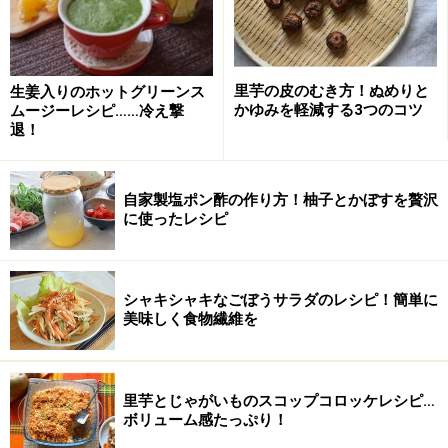
ポテトグラタンの作り方・手順
■
ポテトグラタンの作り方
里芋の皮のむき方！ぬめりと
生姜入りのホットグリーンス
かゆみを軽減する3つのコツ
ムージーレシピ……冷え撃
じゃがいもを輪切りにする
1
退！
じゃがいもを洗い、皮をむいたら1～2mm幅の輪切りに
します。
自家製塩ポン酢の作り方！柚子とかぼすを贅沢
に使ったレシピ
シャキシャキなごぼうサラダのレシピ！簡単に
美味しく食物繊維を
里芋とじゃがいものスコップコロッケレシピ…
ボリューム感たっぷり！