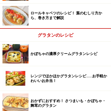
ロールキャベツのレシピ！ 葉のむしり方か
ら、巻き方まで解説
グラタンのレシピ
かぼちゃの濃厚クリームグラタンレシピ
たまねぎを炒める
2
たまねぎを縦の薄切りにし、バターを熱した小鍋でしん
なりするまで炒めます。そこへ
【1】
のじゃがいもを加
レンジでほかほかグラタンレシピ……お手軽か
え、たまねぎをからめます。これをバターを塗った耐熱
わいいお弁当！
容器に詰めます。
おかずにおすすめ！ さつまいも・かぼちゃ・
舞茸のグラタン