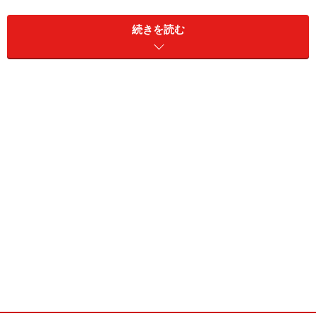
続きを読む
ポテトグラタン(2人分)
■
ポテトグラタン
じゃがいも
（大）2個
たまねぎ
（中）1/2個
生クリーム
1/4カップ
牛乳
1/4カップ
粉チーズ
大さじ3