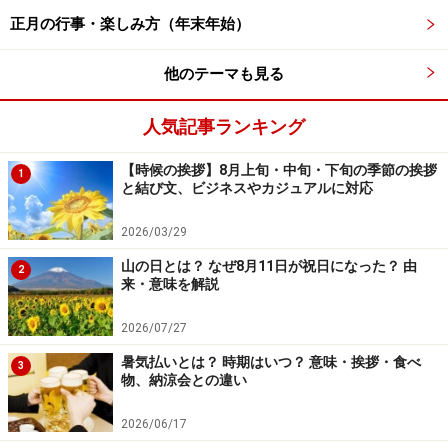
正月の行事・楽しみ方（年末年始）
他のテーマも見る
人気記事ランキング
【時候の挨拶】8月上旬・中旬・下旬の季節の挨拶
1
と結び文、ビジネスやカジュアルに対応
2026/03/29
山の日とは？ なぜ8月11日が祝日になった？ 由
2
来・意味を解説
歩く姿は百合の花
2026/07/27
暑気払いとは？ 時期はいつ？ 意味・挨拶・食べ
3
物、納涼会との違い
百合が風をうけて揺れる様子は、まるで女性が優美に歩いて
いるよう
2026/06/17