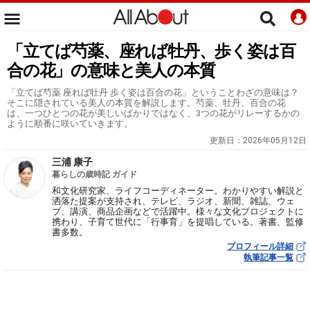
「立てば芍薬、座れば牡丹、歩く姿は百
合の花」の意味と美人の本質
「立てば芍薬 座れば牡丹 歩く姿は百合の花」ということわざの意味は？
そこに隠されている美人の本質を解説します。芍薬、牡丹、百合の花
は、一つひとつの花が美しいばかりではなく、3つの花がリレーするかの
ように順番に咲いていきます。
更新日：
2026年05月12日
三浦 康子
暮らしの歳時記 ガイド
和文化研究家、ライフコーディネーター。わかりやすい解説と
洒落た提案が支持され、テレビ、ラジオ、新聞、雑誌、ウェ
ブ、講演、商品企画などで活躍中。様々な文化プロジェクトに
携わり、子育て世代に「行事育」を提唱している。著書、監修
書多数。
プロフィール詳細
執筆記事一覧