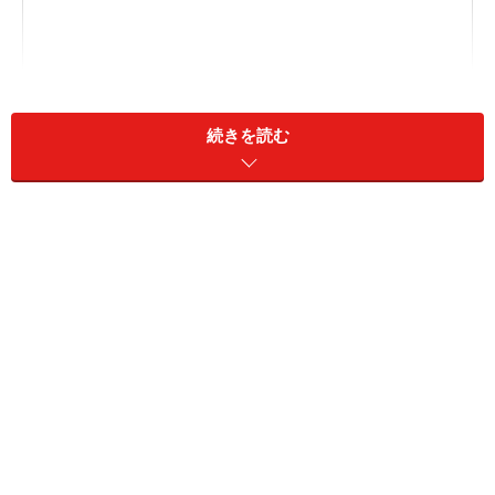
続きを読む
歩く姿は百合の花
ことわざ「立てば芍薬 座れば牡丹 歩く姿は百合の花」
の意味
「立てば芍薬 座れば牡丹 歩く姿は百合の
花」の由来は？
この言葉は、美人の姿を美しい花々で形容したことわざ
です。 江戸時代の書物に原型がみられますが、作者や初
出については判明しておりません。