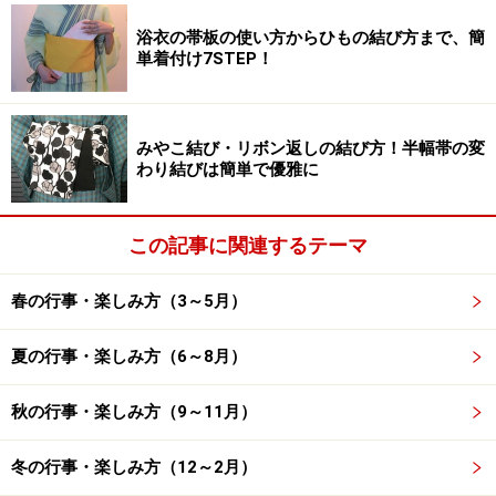
うな香り」と言うそう。姿も香りも、まさにすらっとし
浴衣の帯板の使い方からひもの結び方まで、簡
た美しい女性そのものです。
単着付け7STEP！
座れば牡丹
みやこ結び・リボン返しの結び方！半幅帯の変
わり結びは簡単で優雅に
牡丹は、枝分かれした横向きの枝に花をつけるため、まるで
座っているかのよう
この記事に関連するテーマ
芍薬も牡丹も同じボタン科なので、花自体はよく似てい
春の行事・楽しみ方（3～5月）
ます。しかし、芍薬は草で、牡丹は木。その違いから、
牡丹は枝分かれした横向きの枝に花をつけるため、まる
夏の行事・楽しみ方（6～8月）
で座っているかのように見え、観賞するときも座って観
賞したほうがきれいに見えます。中国では花の王と呼ば
秋の行事・楽しみ方（9～11月）
れ、華やかさの象徴です。
冬の行事・楽しみ方（12～2月）