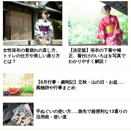
よく女性を花にたとえることがありますが、あなたなら
どんな花になるでしょう？ 昔から有名なのが、美しい女
性のことをたとえたことわざ
「立てば芍薬 座れば牡丹 歩
く姿は百合の花」
です。なぜこれらの花が選ばれたの
か。その理由から、美人の本質をさぐってみましょう。
女性浴衣の着崩れの直し方、
【決定版】浴衣の下着や補
トイレの仕方や美しい座り方
正、着付けのいろはを写真で
とは？
わかりやすく解説！
立てば芍薬
【8月行事・歳時記】立秋・山の日・お盆……
風物詩や行事まとめ
芍薬（しゃくやく）は、すらりと伸びた茎の先端に美しい花
を咲かせる
手ぬぐいの使い方……旅先で超便利な13通りの
芍薬（しゃくやく）は、すらりと伸びた茎の先端に美し
活用術・使い道
い花を咲かせます。その香りもたおやかで、フランスで
はしなやかで爽やかな香りのするワインを、「芍薬のよ