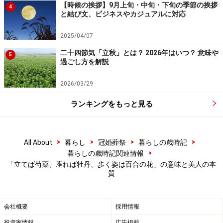
百合は、しなやかな茎の先にややうつむき加減に花が咲
【時候の挨拶】9月上旬・中旬・下旬の季節の挨拶
4
きます。そして、風をうけて揺れる様子は、まるで女性
と結び文、ビジネスやカジュアルに対応
が優美に歩いているように見えるでしょう。甘い香りは
2025/04/07
香水としても人気があり、こうした花のイメージから、
二十四節気「立秋」とは？ 2026年はいつ？ 意味や
女性の名前にもよく用いられています。
5
過ごし方を解説
2026/03/29
ことわざ「立てば芍薬 座れば牡丹 歩く姿は
ランキングをもっと見る
百合の花」の意味
>
>
>
>
All About
暮らし
冠婚葬祭
暮らしの歳時記
>
暮らしの歳時記関連情報
「立てば芍薬、座れば牡丹、歩く姿は百合の花」の意味と美人の本
「立てば芍薬、座れば牡丹、歩く姿は百合の花」のように美
質
しい女性って、どんなひと？
芍薬、牡丹、百合の花は、一つひとつの花が美しいばか
りではありません。この3つの花は、リレーするかのよ
会社概要
採用情報
うに順番に咲いていきます。
投資家情報
広告掲載