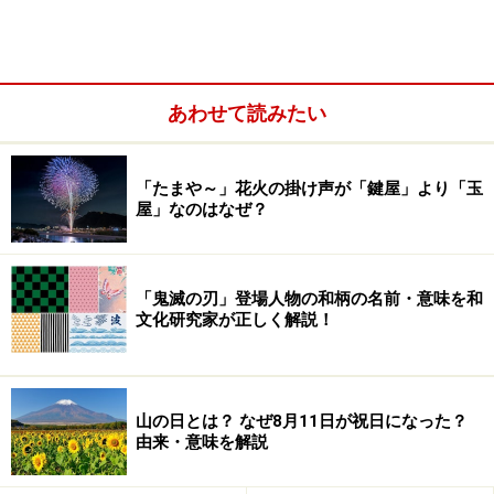
また、漢方薬の用い方を例えたものだという説がありま
す。
あわせて読みたい
「たまや～」花火の掛け声が「鍵屋」より「玉
屋」なのはなぜ？
「鬼滅の刃」登場人物の和柄の名前・意味を和
文化研究家が正しく解説！
山の日とは？ なぜ8月11日が祝日になった？
由来・意味を解説
「立てば芍薬 座れば牡丹 歩く姿は百合の
花」に込められた意味