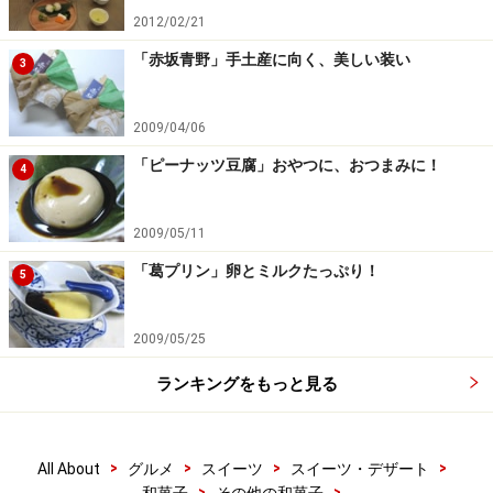
2012/02/21
「赤坂青野」手土産に向く、美しい装い
3
2009/04/06
「ピーナッツ豆腐」おやつに、おつまみに！
4
2009/05/11
「葛プリン」卵とミルクたっぷり！
5
2009/05/25
ランキングをもっと見る
>
>
>
>
All About
グルメ
スイーツ
スイーツ・デザート
>
>