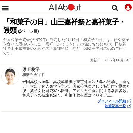
「和菓子の日」山王嘉祥祭と嘉祥菓子・
饅頭
(2ページ目)
全国和菓子協会が1979年に制定した6月16日「和菓子の日」は、餅や菓子
を食べて厄払いをした「嘉祥（かじょう）」の儀にちなむもの。日枝神
社の山王嘉祥祭やとらやの「嘉祥饅頭」など、和菓子の日の話のご紹介
です。
更新日：
2007年06月18日
原 亜樹子
和菓子 ガイド
米国高校へ留学。高校卒業後は東京外国語大学へ進学し、食を
テーマに文化人類学を学ぶ。国家公務員として特許庁で勤めた
後、菓子文化研究家へ転身。アメリカの食に関する著書多数。
和菓子への造詣も深く、和菓子取材歴は２０年以上。
プロフィール詳細
執筆記事一覧