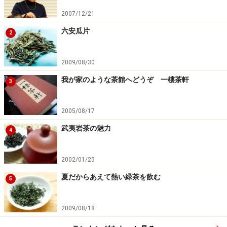
2007/12/21
六安瓜片
次のページへ
1
/
2
2
2009/08/30
我が家のような茶館へどうぞ 一樓茶軒
3
2005/08/17
武夷岩茶の魅力
4
2002/01/25
夏だからあえて熱い緑茶を飲む
5
2009/08/18