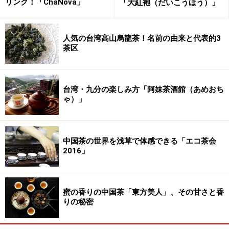
リンク！「ChaNova」
「大紅袍（だいこうほう）」
そうして選ばれた茶壷は、供春（きょうしゅん）によっ
て作り出され、時大彬（じだいひん）などによって引き
人気の台湾高山烏龍茶！名前の由来と代表的3
茶区
継がれていた「龍蛋壺」、壺身の形状がなしに似ている
ことから梨式と言われる「梨式水平壺」、俗に孟臣壺と
呼ばれ、長く愛用されている「朱泥水平壺」、明代から
台湾・九分の楽しみ方「阿妹茶酒館（あめおち
作成されてきた四角い形状の「四方鼓腹壺」、清代から
ゃ）」
作り次がれてきた球形の「綴（手偏）球壺」、工夫茶に
欠かせない定番者壺の一つ「矮潘壺」、清代の名匠陳鳴
遠（ちんめいえん）が壺名を刻んだことで有名な南瓜型
中国茶の世界を浅草で体感できる「エコ茶会
の「東陵瓜壺」、清代の茶壺プロデューサーとして有名
2016」
な陳曼生設計の「半瓜壺」、瓢箪を模した曼生十八式の
一つ「石瓢壺」などの、定番茶壺から、清代の名匠邵大
亨（しょうだいこう）が創作し黄玉麟（こうぎょくり
蜜の香りの中国茶「東方美人」、その甘さと香
りの秘密
ん）が変化させた「魚化龍壺」、竹をモチーフに作られ
た「竹段壺」、餅手が上に長く立ち上がっている「東坡