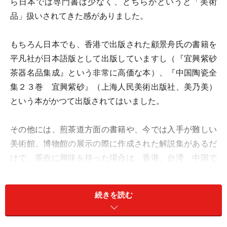
ら日本では専門書は少なく、どちらかというと「美術
品」扱いされてきた感がありました。
もちろん日本でも、香港で出版された顧景舟氏の書籍を
平凡社が日本語版として出版していますし（『宜興紫砂
茶器名品集成』という非常に高価な本）、『中国陶瓷全
集２３巻 宜興紫砂』（上海人民美術出版社、美乃美）
という本がかつて出版されてはいました。
その他には、煎茶道方面の書籍や、今では入手が難しい
美術館、博物館の展示の際に作成された解説集があるだ
けで、茶壺に興味を持った場合は、香港、台湾、中国で
出版された本を捲るしかありませんでした。
続きを読む
そんな中、新しく出版されたこの『極める紫砂茶壺』
は、茶壺好きならず、中国茶フリークには待望の一冊と