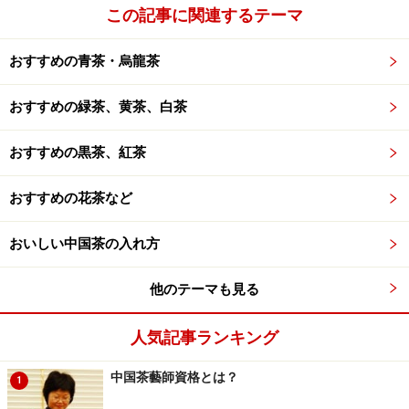
提梁壺」、鐘型の「漢鐘壺」など装飾のほどこされたも
この記事に関連するテーマ
のなど、紫砂茶壺を代表する茶壷たちです。
おすすめの青茶・烏龍茶
これらの茶壺は、唐朝霞率いる「唐人陶藝」の職人によ
おすすめの緑茶、黄茶、白茶
って作成され、それらの地肌の具合がとても分かるよう
な写真が様々な方向から撮影され掲載されています。
おすすめの黒茶、紅茶
これら二十三の茶壺について、写真だけではなく、それ
おすすめの花茶など
ぞれの由来や魅力が池上さんの言葉で解説されていま
す。ここのパートだけ写真を見ながら池上さんの解説を
おいしい中国茶の入れ方
読むだけでも、紫砂茶壺の世界の一端を垣間見られる、
他のテーマも見る
本書のメイン部分です。
人気記事ランキング
※記事内容は執筆時点のものです。最新の内容をご確認くださ
い。
中国茶藝師資格とは？
1
※メニューや料金などのデータは、取材時または記事公開時点で
の内容です。