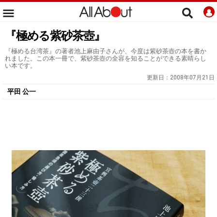
『極める紫砂茶壺』
『極める台湾茶』の著者池上麻由子さんが、今度は紫砂茶壺の本を書か
れました。この本一冊で、紫砂茶壺の全容を知ることができる素晴らし
い本です。
更新日：
2008年07月21日
平田 公一