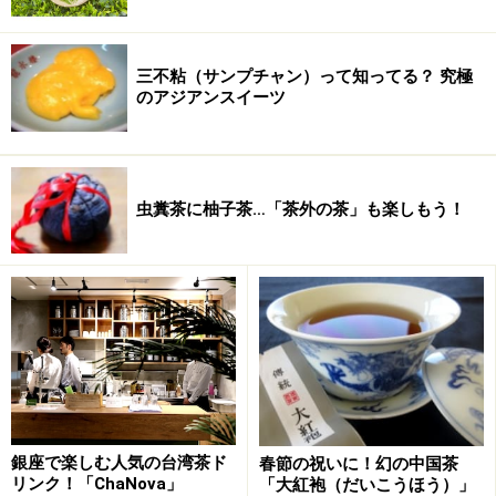
■ 中国茶専科【基礎編】（東京・遊茶）
内容：代表的な6大茶を学ぶ（全3回）
三不粘（サンプチャン）って知ってる？ 究極
時間：11:00～13:00
のアジアンスイーツ
場所：遊茶
会費：15,750円（税込・三回分)
予約：
遊茶
（電話：03-5464-8088、
メー
虫糞茶に柚子茶…「茶外の茶」も楽しもう！
ル
）
■ 初級講座（東京・華泰茶荘）
内容：清茶について学ぶ
時間：10：30～12：30
場所：華泰茶荘渋谷店
会費：2,625円（税込）
予約：
華泰茶荘渋谷店
（電話：03-5728-
銀座で楽しむ人気の台湾茶ド
春節の祝いに！幻の中国茶
2551）
リンク！「ChaNova」
「大紅袍（だいこうほう）」