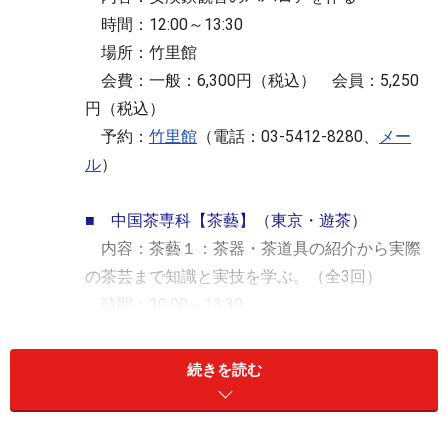
時間：12:00～13:30
場所：竹里館
会費：一般：6,300円（税込） 会員：5,250
円（税込）
予約：
竹里館
（電話：03-5412-8280、
メー
ル
）
■ 中国茶専科【茶藝】（東京・遊茶）
内容：茶藝１：茶器・茶道具の紹介から実際
の茶芸まで知識と実技を学ぶ。（全3回）
時間：10:00～13:30
場所：遊茶
会費：32,550円（税込・三回分)
続きを読む
予約：
遊茶
（電話：03-5464-8088、
メー
ル
）