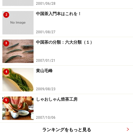
2001/06/28
10月5
中国茶入門本はこれを！
日
■ 台湾茶藝「功夫茶」講座（東京・竹里館）
2
（水）
内容：本格的な功夫茶の淹れ方をマスターし
たい方向けの講座
2001/08/27
時間：19:00～20:30
中国茶の分類：六大分類（１）
3
場所：竹里館
会費：一般：5,250円（税込） 会員：4,200
2007/01/21
円（税込）
黄山毛峰
4
予約：
竹里館
（電話：03-5412-8280、
メー
ル
）
2009/08/23
■ 高橋恵子さんと楽しむ中国茶会（東京・竹
しゃおしゃん焙茶工房
5
里館）
内容：フリーアナウンサーの高橋さんとお茶
2007/10/06
を飲む会
ランキングをもっと見る
時間：15:00～16:30