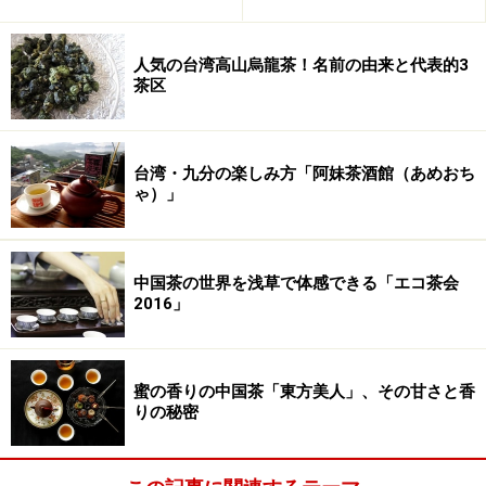
■ お茶講座（入門編）（東京・竹里館）
内容：これからお茶を楽しみたい方向けの講
人気の台湾高山烏龍茶！名前の由来と代表的3
茶区
座
時間：12:00～13:30
場所：竹里館
台湾・九分の楽しみ方「阿妹茶酒館（あめおち
会費：一般：3,150円（税込） 会員：2,625
ゃ）」
円（税込）
予約：
竹里館
（電話：03-5412-8280、
メー
ル
）
中国茶の世界を浅草で体感できる「エコ茶会
2016」
10月3
日
■ 高橋恵子さんと楽しむ中国茶会（東京・竹
蜜の香りの中国茶「東方美人」、その甘さと香
（月）
里館）
りの秘密
内容：フリーアナウンサーの高橋さんとお茶
を飲む会