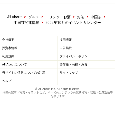
場所：竹里館
会費：一般・会員：4,725円（税込）
>
>
>
>
>
All About
グルメ
ドリンク・お酒
お茶
中国茶
予約：
竹里館
（電話：03-5412-8280、
メー
>
中国茶関連情報
2005年10月のイベントカレンダー
ル
）
会社概要
採用情報
10月7
投資家情報
広告掲載
日
■ 佐藤パティシエとお茶菓子を作るお茶会
利用規約
プライバシーポリシー
（金）
（東京・竹里館）
All Aboutについて
著作権・商標・免責
内容：安渓鉄観音のババロアを作る
時間：19:00～20:30
当サイトの情報についての注意
サイトマップ
場所：竹里館
ヘルプ
会費：一般：6,300円（税込） 会員：5,250
© All About, Inc. All rights reserved.
掲載の記事・写真・イラストなど、すべてのコンテンツの無断複写・転載・公衆送信等
円（税込）
を禁じます
予約：
竹里館
（電話：03-5412-8280、
メー
ル
）