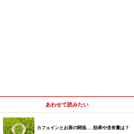
■ 初級講座（東京・華泰茶荘）
内容：中国緑茶について学ぶ
時間：10：30～12：30
場所：華泰茶荘渋谷店
会費：2,625円（税込）
予約：
華泰茶荘渋谷店
（電話：03-5728-
2551）
10月2
日
■ 劉先生と愉しむ銘茶会（東京・千年茶館）
（日）
内容：劉先生の秘蔵茶を楽しむ茶会
時間：13:00～14:30
あわせて読みたい
場所：千年茶館
会費：3,500円（税込）
予約：
千年茶館
（
メール
）
カフェインとお茶の関係……効果や含有量は？