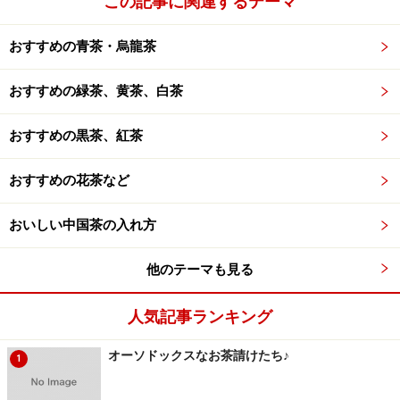
この記事に関連するテーマ
時間：19:00～20:30
場所：竹里館
おすすめの青茶・烏龍茶
会費：一般・会員：4,725円（税込）
予約：
竹里館
（電話：03-5412-8280、
メー
おすすめの緑茶、黄茶、白茶
ル
）
おすすめの黒茶、紅茶
10月4
おすすめの花茶など
日
■ 文の茶に見る中国茶の世界（東京・迎茶）
（火）
内容：寶田裕和さんを迎えて、茶葉・水選び
おいしい中国茶の入れ方
について先人たちの「文の茶」を取り入れたワ
ークショップ
他のテーマも見る
時間：19:00～21:00
人気記事ランキング
場所：迎茶
会費：3,500円（税込）
オーソドックスなお茶請けたち♪
1
予約：
迎茶
（電話：03-5754-1785）