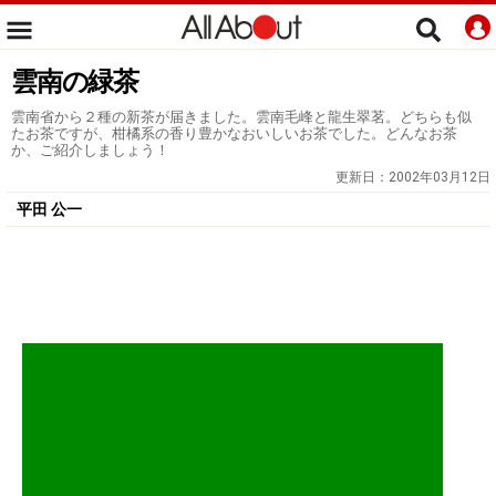
雲南の緑茶
雲南省から２種の新茶が届きました。雲南毛峰と龍生翠茗。どちらも似
たお茶ですが、柑橘系の香り豊かなおいしいお茶でした。どんなお茶
か、ご紹介しましょう！
更新日：
2002年03月12日
平田 公一