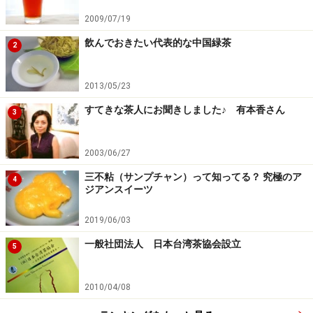
れたお茶であると書かれていました。優杯機製名茶獎や
2009/07/19
中國科技精品博覽會金獎、さらに新技術生産博覽會交易
飲んでおきたい代表的な中国緑茶
金獎を受賞したというつわもの。最新の工業技術に支え
2
られたお茶ということなのでしょう。そのためか、とて
も形のきれいなお茶でした。ただ、機械を駆使して作ら
2013/05/23
れた新しいお茶なんていうと、「まっすぐになってしま
すてきな茶人にお聞きしました♪ 有本香さん
3
った胡瓜」を思い浮かべてしまうのは私だけでしょう
か。（笑）
2003/06/27
しかし、このお茶、味は雲南大葉種に良く感じられる非
三不粘（サンプチャン）って知ってる？ 究極のア
常に香りのよい、柑橘系のお茶で、私の嗜好にはぴった
4
ジアンスイーツ
りとあったお茶でした。これから日本にもたくさん入っ
てきそうな感じのするお茶ですから、機会があったら是
2019/06/03
非、飲んでみてください。
一般社団法人 日本台湾茶協会設立
5
2010/04/08