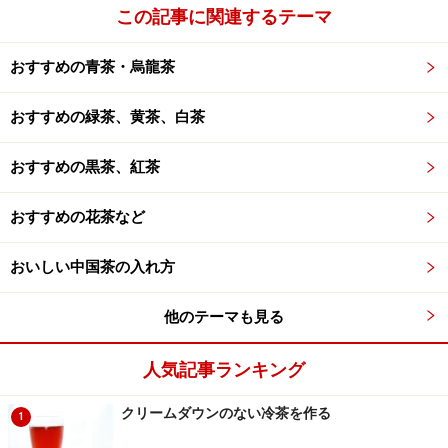
この記事に関連するテーマ
メジャーリーグのお茶ではないらしい（笑）。そこで、
ちょっと調査に乗り出してみたのですが、どうやら最近
おすすめの青茶・烏龍茶
売りだし中のお茶のようなのです。
おすすめの緑茶、黄茶、白茶
おすすめの黒茶、紅茶
おすすめの花茶など
龍生翠茗
おいしい中国茶の入れ方
私が持っている中国で出版された中国茶の本を駆使して
みても、このお茶の名前はありませんでした。最後の手
他のテーマも見る
段！ということで、中国語YAHOOで検索したところ、龍
人気記事ランキング
生?色産業集團という雲南省の大きな茶会社が生産してい
るお茶だと判明しました。そこには、大葉茶種で作られ
クリームダウンのない冷茶を作る
1
たお茶で、しかも、先進的な工場の設備を用いて生産さ