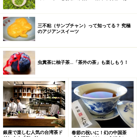
芯ニ葉で、ほこの先の様な茶芽と白亳（白い毛）のある
ものをいいます。しかも、[火共]青緑茶との代表格として
掲げられていますので、明らかに日本茶とは異なった独
三不粘（サンプチャン）って知ってる？ 究極
特の風味と香りがするお茶です。この雲南毛峰も、形態
のアジアンスイーツ
を見ると黄山毛峰には似ていなくもありませんね。
雲南省では、「雲南緑茶」の総称として「[シ眞]緑」とい
う名前がつけられていますが、どうやらその[シ眞」緑の
うちの高級茶が雲南毛峰なのではないかという気がしま
虫糞茶に柚子茶…「茶外の茶」も楽しもう！
す。その意味では、ちょっと産地や品種を特定するのは
難しいようですね。
果実系（柑橘系）の独特の甘味と香りが口の中に広がり
ます。茶葉もとても美しい黄緑色で、毛峰と言う名の通
り、白毛で覆われています。さわやかな香りのお茶で
す。絶対にお勧めできるおいしい茶ですね。もちろん、
新鮮なものはということですけれど。
銀座で楽しむ人気の台湾茶ド
春節の祝いに！幻の中国茶