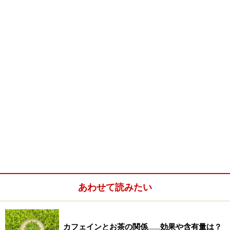
緑のきれいな雲南毛峰
□ 雲南毛峰
雲南省といえば、普[シ耳]茶（ポーレー）や[シ眞]紅（テ
ンフォン）などが有名ですが、もちろん緑茶の一大産地
でもあります。つい先日も2月に摘れたという
雲南毛峰
が転がり込んできました。実はこのお茶、中国茶に興味
を持ち始めてすぐに出会った雲南省のお茶だったので、
とても有名なお茶だろうと思っていました。
ところが、実際にどんなお茶だろうと最近改めてあちこ
ちの本を探してみたのですが、「雲南毛峰」という名前
のお茶は見つかりませんでした。それもそのはず。実は
雲南毛峰というお茶は、雲南省でとれる毛峰系のお茶の
あわせて読みたい
総称だったからです。
毛峰系のお茶といえばまず最初に名前が挙がるのは安徽
省の銘茶「黄山毛峰」。その形を見ると、芽を中心に一
カフェインとお茶の関係……効果や含有量は？