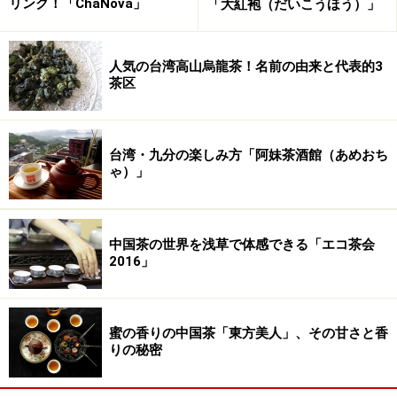
リンク！「ChaNova」
「大紅袍（だいこうほう）」
人気の台湾高山烏龍茶！名前の由来と代表的3
茶区
台湾・九分の楽しみ方「阿妹茶酒館（あめおち
ゃ）」
中国茶の世界を浅草で体感できる「エコ茶会
2016」
□ 龍生翠茗
蜜の香りの中国茶「東方美人」、その甘さと香
このお茶も、実は同じ時期に入手した2002年の新茶で、
りの秘密
雲南省の緑茶です。この龍生翠茗もいろいろ探したので
すが、実は銘茶には含まれて居ませんでした。いわゆる