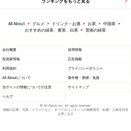
ランキングをもっと見る
>
>
>
>
>
All About
グルメ
ドリンク・お酒
お茶
中国茶
>
おすすめの緑茶、黄茶、白茶
雲南の緑茶
会社概要
採用情報
投資家情報
広告掲載
利用規約
プライバシーポリシー
All Aboutについて
著作権・商標・免責
当サイトの情報についての注意
サイトマップ
関連お勧めサイト
ヘルプ
雲南省紹介
http://searchina.ne.jp/area_guide/
© All About, Inc. All rights reserved.
掲載の記事・写真・イラストなど、すべてのコンテンツの無断複写・転載・公衆送信等
雲南省茶の源流
を禁じます
http://www2u.biglobe.ne.jp/~document/