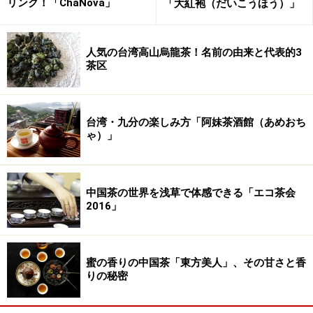
リンク！「ChaNova」
「大紅袍（だいこうほう）」
なのですが、今回は食事に続いてお茶会に突入するとい
うことで、どんな食事にも比較的マッチしやすい、香り
人気の台湾高山烏龍茶！名前の由来と代表的3
のよい紅茶からはじめてみましょう。
礼品[シ真]紅工夫
茶区
（れいひんてんこうくふう）
は、白毫の多い甘味のある
雲南省のおいしい紅茶です。食後の一服を、この紅茶で
ほっこりしていただきましょう。主人が蓋碗でいれて、
台湾・九分の楽しみ方「阿妹茶酒館（あめおち
サービスするもよし、透明なグラスのティーカップでサ
ゃ）」
ーブするのもまたお茶の色を楽しんでもらえるので、と
ても美しいです。
中国茶の世界を浅草で体感できる「エコ茶会
（[シ真]紅工夫は、
キームンジャパンで
！）
2016」
江南の秋を振り返って
次に、秋の江南を一食に彩る金木犀で香りをつけた
桂花
蜜の香りの中国茶「東方美人」、その甘さと香
りの秘密
龍井（けいかろんじん）
で、緑茶と花茶のマリアージュ
をお楽しみいただきます。炒青緑茶の深みある味わい