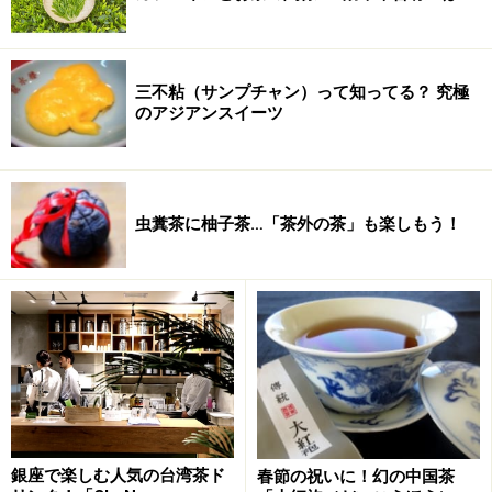
・
梨山高山烏龍冬茶
三不粘（サンプチャン）って知ってる？ 究極
のアジアンスイーツ
虫糞茶に柚子茶…「茶外の茶」も楽しもう！
まずは雲南紅茶から始めましょう
銀座で楽しむ人気の台湾茶ド
春節の祝いに！幻の中国茶
どんなお茶からはじめるか、いつもいつも一番悩むこと