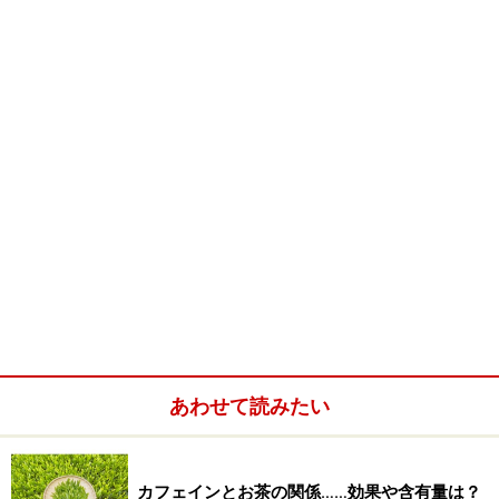
お茶が主役
クリスマスティーパーティーの主役は、あくまでも中国
茶。そこで、そんなお茶をどんな風に楽しんでもらうの
がよいのかなといろいろと考えてみましたが、寒い冬に
はあったかいお茶。そして冬だから旬のお茶。というこ
とで、とっておきの
武夷岩茶（ぶいがんちゃ）
と
梨山高
山烏龍茶（りざんこうざんうーろんちゃ）
を主役に立て
て、お茶のメニューを組み立てて見ましょう。
□ CHINATEA MENU
・
礼品[シ真]紅工夫
あわせて読みたい
・
桂花龍井
・
鉄羅漢（武夷岩茶）
・
望海茶秋茶
カフェインとお茶の関係……効果や含有量は？