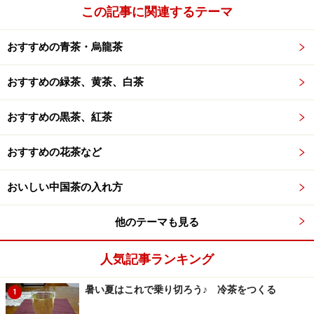
と、華やかな、クリスマスにもマッチするような香り
この記事に関連するテーマ
で、お友達の会話も弾むことでしょう。
おすすめの青茶・烏龍茶
（桂花龍井はなかなか国内では入手しにくい入お茶で
す。龍井と金木犀の花を混ぜてしまうというてがありま
おすすめの緑茶、黄茶、白茶
すので、試してみてください。
（金桂花（金木犀の花）は、
楼蘭
で！そして龍井は、
華
おすすめの黒茶、紅茶
蓮
で！）
おすすめの花茶など
※記事内容は執筆時点のものです。最新の内容をご確認くださ
おいしい中国茶の入れ方
い。
※メニューや料金などのデータは、取材時または記事公開時点で
の内容です。
他のテーマも見る
人気記事ランキング
次のページへ
1
/
2
暑い夏はこれで乗り切ろう♪ 冷茶をつくる
1