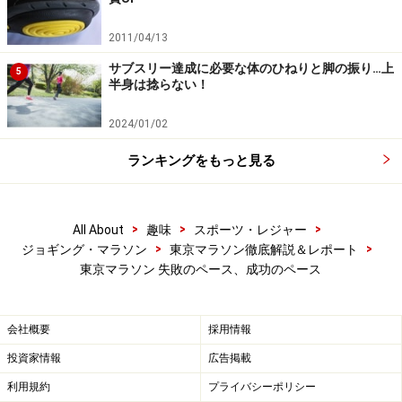
10km
0:45:49
0:22:09
11.36%
2011/04/13
15km
1:08:02
0:22:13
11.39%
サブスリー達成に必要な体のひねりと脚の振り…上
5
20Km
1:30:34
0:22:32
11.55%
半身は捻らない！
25Km
1:53:27
0:22:53
11.73%
2024/01/02
30Km
2:16:42
0:23:15
11.92%
ランキングをもっと見る
35km
2:40:36
0:23:54
12.25%
40km
3:04:46
0:24:10
12.39%
>
>
>
All About
趣味
スポーツ・レジャー
Finish
3:15:03
0:10:17
5.27%
>
>
ジョギング・マラソン
東京マラソン徹底解説＆レポート
東京マラソン 失敗のペース、成功のペース
最初の5kmはスタートロスを25秒含んでいますから、ネ
ットは22分50秒程度です。下り坂がありますが抑えめに
会社概要
採用情報
入っています。一番速い10kmと遅い40kmの差が約２
投資家情報
広告掲載
分。1.09倍ですから、１割弱ペースが遅くなっていま
利用規約
プライバシーポリシー
す。しかし、ゴールをしてみると自己新記録。練習不足