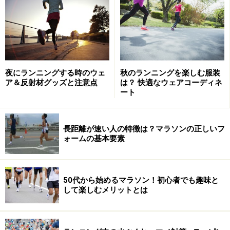
A・Hさんは47歳。ランニング暦は25年に達し、すでに
フルマラソンを27回完走しているベテランです。着々と
準備をすすめ、トレーニングも順調でしたが、３ヶ月前
から肉親の危篤状態が続き、大会２ヶ月前にお亡くなり
になったこともあり、走り込み期に十分に走りこめない
夜にランニングする時のウェ
秋のランニングを楽しむ服装
どころか、12月は100km余りしか走ることができません
ア＆反射材グッズと注意点
は？ 快適なウェアコーディネ
でした。
ート
そんなことで東京マラソンも完走が第一目標だったとの
長距離が速い人の特徴は？マラソンの正しいフ
こと。気楽な気持ちでの挑戦です。少しアドバンテージ
ォームの基本要素
になったのは、コースを２回試走していたこと。ポイン
トになる35kmからのアップダウンがどのようなものかよ
くわかっていました。
50代から始めるマラソン！初心者でも趣味と
して楽しむメリットとは
当日の朝食はいつものようにスタート３時間前におにぎ
り３個。会場についてから１時間前に参加者にサービス