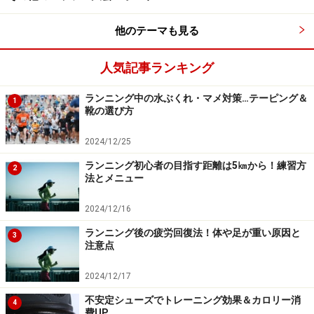
た。
他のテーマも見る
給水は寒かったので控えめでしたが、それでもちょこち
ょこと少しずつ摂取。給食のほうもよく食べました。バ
人気記事ランキング
ナナやパン。パンは３つぐらい食べたとのこと。
ランニング中の水ぶくれ・マメ対策…テーピング＆
1
靴の選び方
それでも30kmを過ぎるとちょっとくたびれましたが、試
走をしていてこの先がどうなるのか分かっていました。
2024/12/25
佃大橋が最初の頑張りどころ。周囲のランナーに遅れな
ランニング初心者の目指す距離は5㎞から！練習方
2
いようにペースを保持。追い風になってもいたので、小
法とメニュー
刻みなアップダウンも無事こなし、ゴールにたどり着け
2024/12/16
るような力の配分で頑張りました。
ランニング後の疲労回復法！体や足が重い原因と
3
注意点
ラップタイムを見てみましょう。
2024/12/17
地点名
スプリット
ラップ
所要時間比率
不安定シューズでトレーニング効果＆カロリー消
5km
0:23:40
0:23:16
11.93%
4
費UP