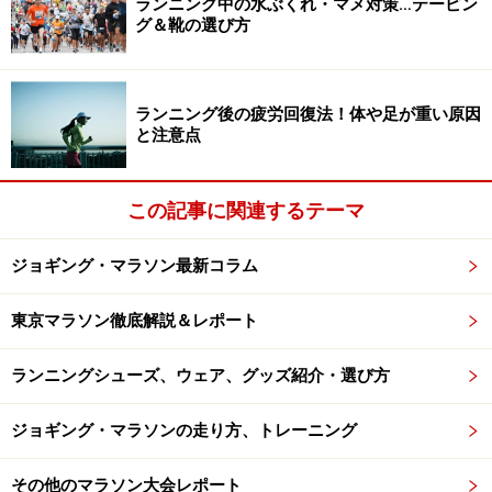
されたブースで、バナナ２本とパン１個を口に。
ランニング中の水ぶくれ・マメ対策…テーピン
グ＆靴の選び方
ウエアは、ランパン、ランシャツ、アームウォーマーに
雨風対策のビニール袋（用意していったが、主催者が配
ランニング後の疲労回復法！体や足が重い原因
ったビニール袋を使ったそう）、それに手袋が濡れるの
と注意点
を防ぐため、手袋の上から家事用の薄いビニール手袋を
着用。アームウォーマーとビニール手袋はとても役だっ
この記事に関連するテーマ
たそうです。
ジョギング・マラソン最新コラム
雨ということもあってウォーミングアップ走はまったく
なし。スタートは、陸連登録者ということで比較的前か
東京マラソン徹底解説＆レポート
らだったのでスタートロスは25秒で済みました。
ランニングシューズ、ウェア、グッズ紹介・選び方
全体的には最初の５kmの下り坂、それに続く平坦部でス
ジョギング・マラソンの走り方、トレーニング
ピードが上がり過ぎないように気を付けました。あとは
淡々と。疲れてくる銀座は大応援で元気づけられまし
その他のマラソン大会レポート