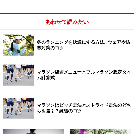
ペースもさることながら、寒さ・雨天対策も快走の決め手
になった前回大会
あわせて読みたい
まず紹介するのは、ほぼイーブンペースに近い走り方を
した２人。
冬のランニングを快適にする方法…ウェアや防
寒対策のコツ
マラソン練習メニューとフルマラソン想定タイ
ム計算式
マラソンはピッチ走法とストライド走法のどち
らを選ぶ？練習のコツ