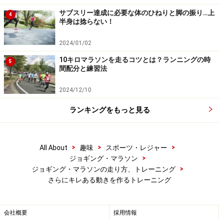
サブスリー達成に必要な体のひねりと脚の振り…上
4
半身は捻らない！
2024/01/02
10キロマラソンを走るコツとは？ランニングの時
5
間配分と練習法
2024/12/10
ランキングをもっと見る
>
>
>
All About
趣味
スポーツ・レジャー
>
ジョギング・マラソン
>
ジョギング・マラソンの走り方、トレーニング
さらにキレある動きを作るトレーニング
会社概要
採用情報