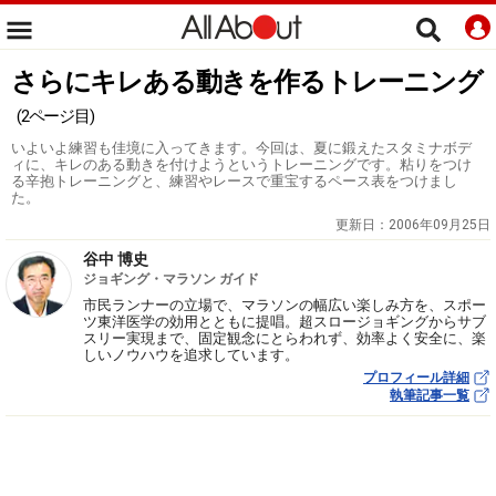
さらにキレある動きを作るトレーニング
(2ページ目)
いよいよ練習も佳境に入ってきます。今回は、夏に鍛えたスタミナボデ
ィに、キレのある動きを付けようというトレーニングです。粘りをつけ
る辛抱トレーニングと、練習やレースで重宝するペース表をつけまし
た。
更新日：
2006年09月25日
谷中 博史
ジョギング・マラソン ガイド
市民ランナーの立場で、マラソンの幅広い楽しみ方を、スポー
ツ東洋医学の効用とともに提唱。超スロージョギングからサブ
スリー実現まで、固定観念にとらわれず、効率よく安全に、楽
しいノウハウを追求しています。
プロフィール詳細
執筆記事一覧