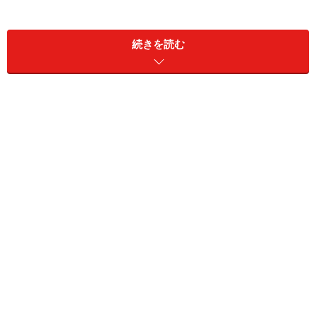
いものだったので、なんと日本での独占販売権を取得さ
れたとか。自身のドライバーにも25gのウェイトを装着
続きを読む
しています。
マークさんは、シャフトスタビライザーの装着前後のド
ライバーを振り比べると、「普通のキャラメル」と「生
キャラメル」ほどの違いがあると、独特の表現でその効
果の高さを語られています。ゴルフクラブに深い造詣を
持つマーク金井さんが推奨するということで、その効果
への期待値は増すばかりですが、一方25～50gというか
なりの重量を装着することで実際に操作性がどのように
変わるのか、気になるところでもあります。
そこで、今回は話題のシャフトスタビライザーを実際に
ガイドが試打。その効果のほどを紹介します。