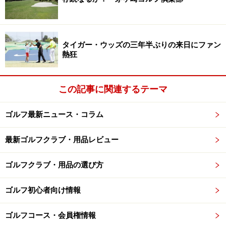
やすく、大きいと左に行きやすくなる。５番アイアンで
60～61度くらいが平均的。
（２） 総重量・バランス
タイガー・ウッズの三年半ぶりの来日にファン
熱狂
総重量はクラブ全体の重さ。一番長いドライバーが一番
軽く、男性ゴルファーでは300ｇ前後が平均的。力の強
い人は重め、非力な人は軽めを選ぶ。短くなるに従いク
この記事に関連するテーマ
ラブは重くなり、クラブを持ったときの重さが同じよう
ゴルフ最新ニュース・コラム
に感じられるよう工夫されている。
最新ゴルフクラブ・用品レビュー
バランスはクラブを持ったときの重さを示すもので、
「スイングウエイト」と呼ばれる。セット間でスイング
ゴルフクラブ・用品の選び方
ウエイトが揃っているのが理想。総重量が同じでもバラ
ンス値が違えば、持ったときの重さは違って感じられ
ゴルフ初心者向け情報
る。またバランス値が同じでも総重量が違えば、やはり
持ったときの重さは異なって感じる。総重量を重視した
ゴルフコース・会員権情報