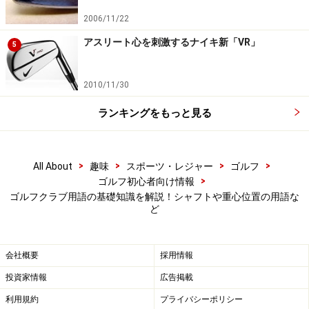
シャフトに対してのクラブフェースの角度を示す数値。
2006/11/22
フェース角とも呼ばれる。クラブを構えたときに、フェ
ースが左に１度向いて見えるものを「＋1（プラス1）
アスリート心を刺激するナイキ新「VR」
5
度」と呼ぶ。ドライバーの方向性に大きく関わる数値だ
が、掲載していないカタログが多いのは残念。個体差の
2010/11/30
出やすい部分で、同じモデルでも数値の違いが見られ
ランキングをもっと見る
る。当然ながら、左に向いているものは左に行きやす
く、右に向いているものは右に行きやすくなる。＋１～
２度がドライバーの平均的な数値。
>
>
>
>
All About
趣味
スポーツ・レジャー
ゴルフ
>
ゴルフ初心者向け情報
ゴルフクラブ用語の基礎知識を解説！シャフトや重心位置の用語な
ど
ゴルフクラブ用語2：シャフトに関する用語
シャフトの性能を示す用語も多くあります。この辺から
会社概要
採用情報
複雑なものが多くなりますが、一見、変化に乏しいゴル
投資家情報
広告掲載
フクラブのシャフトの特性を知る手がかりになるので、
利用規約
プライバシーポリシー
少しづつ覚えていきましょう。