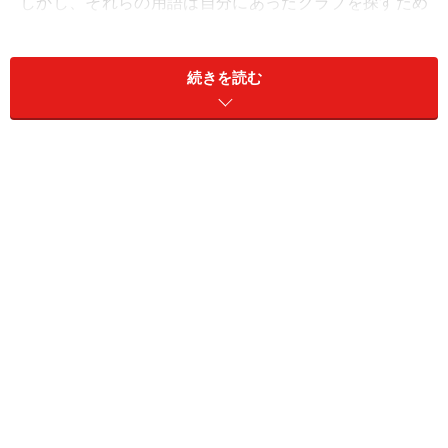
しかし、それらの用語は自分にあったクラブを探すため
の重要な手がかりになります。カタログや雑誌をより効
率的に理解できるように、特に代表的な用語を解説して
続きを読む
みたいと思います。
＜目次＞
ゴルフクラブ用語1：カタログでよく見る基本的な
用語
ゴルフクラブ用語2：シャフトに関する用語
ゴルフクラブ用語3：重心位置に関する用語
ゴルフクラブを用いるときの慣性モーメントとは？
ゴルフクラブ選びの基準となる「飛びの三大要素」
とは？