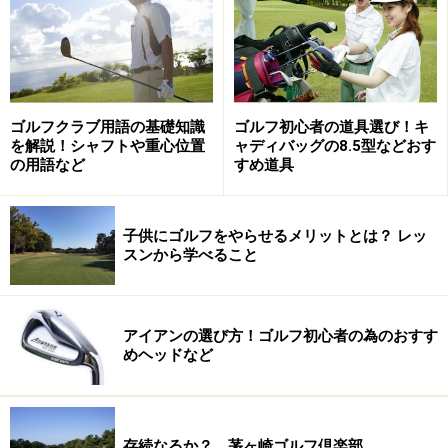
はいえない
まずはカタログを見るとまず目に付く、基本的な用語を
紹介します。過去の記事、
初心者ゴルファーのためのド
ライバー選び
や
初心者ゴルファーのためのアイアン選び
ゴルフクラブ用語の基礎知識
ゴルフ初心者の道具選び！キ
などでも扱いましたのでご参照ください。
を解説！シャフトや重心位置
ャディバッグの8.5型などおす
の用語など
すめ道具
（１） ロフト角・ライ角
クラブのソールとフェースが形作る角度がロフト角。ソ
子供にゴルフをやらせるメリットとは？ レッ
スンから学べること
ールとシャフトが形作る角度がライ角。ロフト角は弾道
の高さにもっとも影響を及ぼす。平均的な男性ゴルファ
ーのドライバーのロフトは10～11度。距離を打ち分ける
アイアンの選び方！ゴルフ初心者の為のおすす
アイアンでも重要な要素。
めヘッドなど
ライ角はゴルファーの体格やスイングと打球の方向性に
密接な関連がある。ライ角が小さいとボールは右に行き
存続なるか？ 茅ヶ崎ゴルフ倶楽部