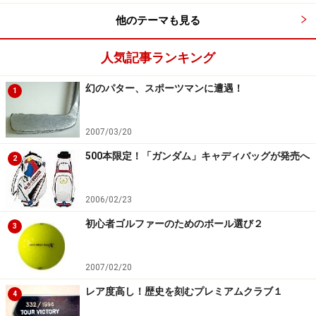
ほうがよいが、よほどシビアなレベルでない限り細かい
他のテーマも見る
数値にはあまり神経質にならないほうが良い。
人気記事ランキング
（３） レングス
シャフトの長さのこと。背の高さとシャフトの長さが比
幻のパター、スポーツマンに遭遇！
1
例すると考えている人が多いが一概には言えない。正確
性を求める男子プロゴルファーはシャフト長が短い傾向
2007/03/20
があり、飛距離の欲しい女子プロゴルファーの中には比
500本限定！「ガンダム」キャディバッグが発売へ
較的長めのシャフトを使用する選手が多い。正確性・ミ
2
ート率重視なら短め、飛距離重視なら長めを選ぶ。セッ
トとは別にウェッジを購入するゴルファーは、事前に長
2006/02/23
さのチェックが必要。単品で販売されているUSモデルの
初心者ゴルファーのためのボール選び２
3
ウェッジは、レングスが長い場合が多いので、他の番手
を逆転してしまう恐れあり。
2007/02/20
レア度高し！歴史を刻むプレミアムクラブ１
4
（４） フェースアングル