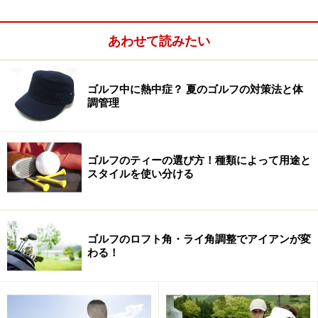
あわせて読みたい
ゴルフ中に熱中症？ 夏のゴルフの対策法と体
調管理
ゴルフのティーの選び方！種類によって用途と
ゴルフクラブはどう選ぶべき？
スタイルを使い分ける
ゴルフクラブ用語1：カタログでよく見る基
ゴルフのロフト角・ライ角調整でアイアンが変
本的な用語
わる！
ソールとシャフトの延長線が形づくる角度がライ角。身長
との関連が指摘されるが、腕の長さとの相性もあり一概に