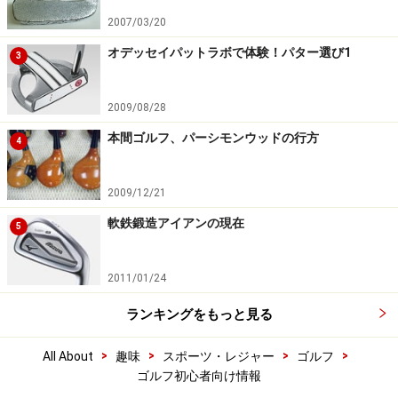
2007/03/20
オデッセイパットラボで体験！パター選び1
3
2009/08/28
本間ゴルフ、パーシモンウッドの行方
4
2009/12/21
軟鉄鍛造アイアンの現在
5
2011/01/24
ランキングをもっと見る
>
>
>
>
All About
趣味
スポーツ・レジャー
ゴルフ
ゴルフ初心者向け情報