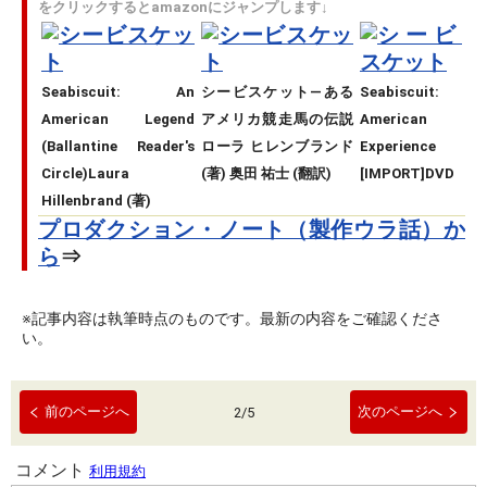
をクリックするとamazonにジャンプします↓
Seabiscuit: An
シービスケット―ある
Seabiscuit:
American Legend
アメリカ競走馬の伝説
American
(Ballantine Reader's
ローラ ヒレンブランド
Experience
Circle)Laura
(著) 奥田 祐士 (翻訳)
[IMPORT]DVD
Hillenbrand (著)
プロダクション・ノート（製作ウラ話）か
ら
⇒
※記事内容は執筆時点のものです。最新の内容をご確認くださ
い。
前のページへ
次のページへ
2
/
5