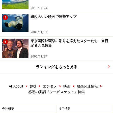
2019/07/24
縁起のいい映画で運勢アップ
4
2008/01/08
東京国際映画祭に彩りを添えたスターたち 来日
5
記者会見特集
2002/11/27
ランキングをもっと見る
>
>
>
>
>
All About
趣味
エンタメ
映画
映画関連情報
感動の実話『シービスケット』特集
会社概要
採用情報