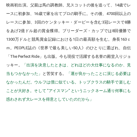
映画初出演。父親は馬の調教師。兄スコットの後を追って、14歳でレ
ースに初参加、16歳で家を出てプロの騎手に。その後、4700回以上の
レースに参加、3回のケンタッキー・ダービーを含む3冠レースで8勝
をあげ2億ドル超の賞金獲得。ブリーダーズ・カップでは8回優勝で
1300万ドルと競馬賞金記録における1日の最高額を生む。身長163ｃ
ｍ。PEOPLE誌の《世界で最も美しい50人》のひとりに選ばれ、自伝
「The Perfect Ride」も出版。今も現役で活躍する名誉の殿堂入りジョ
ッキー。
「出演を決意したときは、どれほどの大仕事になるのか、見
当もつかなかった」
と苦笑する。
「運が良かったことに演じる必要は
なかったんだ。ウルフは僕に似ている。トップクラスの騎手で楽しむ
ことが大好き。そして "アイスマン" というニックネーム通り何事にも
惑わされず大レースを得意としていたのだから」