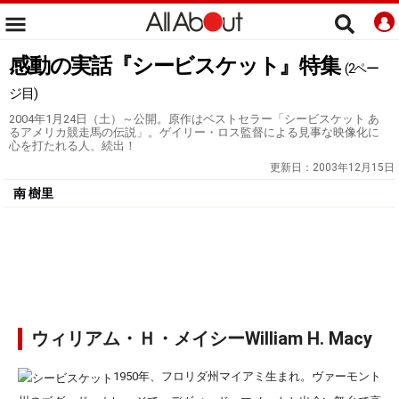
感動の実話『シービスケット』特集
(2ペー
ジ目)
2004年1月24日（土）～公開。原作はベストセラー「シービスケット あ
るアメリカ競走馬の伝説」。ゲイリー・ロス監督による見事な映像化に
心を打たれる人、続出！
更新日：
2003年12月15日
南 樹里
ウィリアム・Ｈ・メイシーWilliam H. Macy
1950年、フロリダ州マイアミ生まれ。ヴァーモント