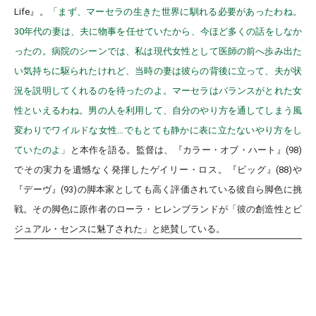
Life』。
「まず、マーセラの生きた世界に馴れる必要があったわね。
30年代の妻は、夫に物事を任せていたから、今ほど多くの話をしなか
ったの。病院のシーンでは、私は現代女性として医師の前へ歩み出た
い気持ちに駆られたけれど、当時の妻は彼らの背後に立って、夫が状
況を説明してくれるのを待ったのよ。マーセラはバランスがとれた女
性といえるわね。男の人を利用して、自分のやり方を通してしまう風
変わりでワイルドな女性…でもとても静かに表に立たないやり方をし
ていたのよ」
と本作を語る。監督は、『カラー・オブ・ハート』(98)
でその実力を遺憾なく発揮したゲイリー・ロス。『ビッグ』(88)や
『デーヴ』(93)の脚本家としても高く評価されている彼自ら脚色に挑
戦。その脚色に原作者のローラ・ヒレンブランドが「彼の創造性とビ
ジュアル・センスに魅了された」と絶賛している。