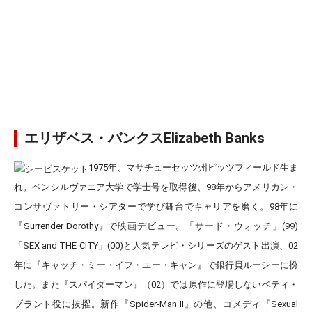
エリザベス・バンクスElizabeth Banks
1975年、マサチューセッツ州ピッツフィールド生ま
れ。ペンシルヴァニア大学で学士号を取得後、98年からアメリカン・
コンサヴァトリー・シアターで学び舞台でキャリアを磨く。98年に
『Surrender Dorothy』で映画デビュー。「サード・ウォッチ」(99)
「SEX and THE CITY」(00)と人気テレビ・シリーズのゲスト出演、02
年に『キャッチ・ミー・イフ・ユー・キャン』で銀行員ルーシーに扮
した。また『スパイダーマン』（02）では原作に登場しないベティ・
ブラント役に抜擢。新作『Spider-Man II』の他、コメディ『Sexual