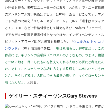
州のゴダード・カレッジで、デヴィッド・マメットと出会い舞台で高
い評価を得る。80年にニューヨークに渡り「わが町」でトニー賞最優
秀アンサンブル賞。映画はデビューは80年『ある日どこかで』。マメ
ット作品の映画化『スリル・オブ・ゲーム』（87）『週末はマフィア
と！』（88）などで性格俳優として脚光を浴び、96年の『ファーゴ』
でアカデミー助演男優賞候補となったほか、インディペンデント・ス
ピリット・アワード助演男優賞を獲得した。『
ウェルカム トゥ コリ
ンウッド
』（02）他出演作多数。
「彼は素晴らしい脚本家だよ。この
作品には、ギリシャの合唱隊《コロス》のようなもの、つまり、物語
と一緒に動き、目にしたものを教えてくれる人物が必要だと考えたん
だ。そして、ヒステリックな話し方をする役柄を生み出したというわ
けさ。そうして私は、人間にできる最速の喋りで、マクグローリンを
演じたんだよ」
と語る。
ゲイリー・スティーヴンスGary Stevens
1963年、アイダホ州コールドウェル生まれ。本作が