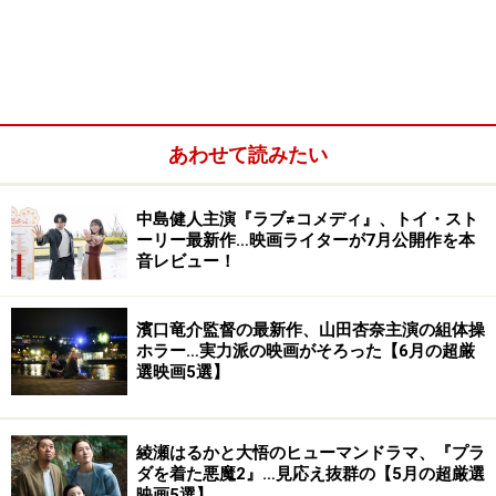
あわせて読みたい
中島健人主演『ラブ≠コメディ』、トイ・スト
ーリー最新作…映画ライターが7月公開作を本
音レビュー！
濱口竜介監督の最新作、山田杏奈主演の組体操
ホラー…実力派の映画がそろった【6月の超厳
選映画5選】
綾瀬はるかと大悟のヒューマンドラマ、『プラ
ダを着た悪魔2』…見応え抜群の【5月の超厳選
映画5選】