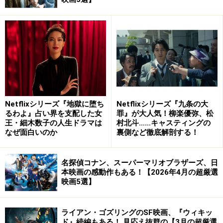
Netflixシリーズ『地獄に堕ち
Netflixシリーズ『九条の大
るわよ』占い界を支配した女
罪』が大人気！柳楽優弥、松
王・細木数子の人生ドラマは
村北斗……キャスティングの
なぜ面白いのか
裏側など徹底解剖する！
名探偵コナン、スーパーマリオブラザーズ、日
本映画の感動作もある！【2026年4月の超厳選
映画5選】
ライアン・ゴズリングのSF映画、『ウィキッ
ド』続編もある！ 見応え抜群の【3月の超厳選