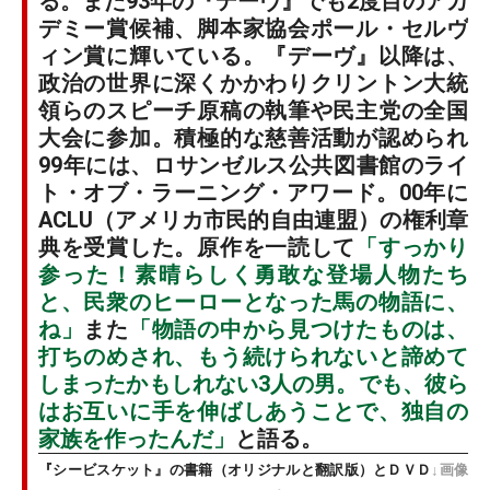
る。また93年の『デーヴ』でも2度目のアカ
デミー賞候補、脚本家協会ポール・セルヴ
ィン賞に輝いている。『デーヴ』以降は、
政治の世界に深くかかわりクリントン大統
領らのスピーチ原稿の執筆や民主党の全国
大会に参加。積極的な慈善活動が認められ
99年には、ロサンゼルス公共図書館のライ
ト・オブ・ラーニング・アワード。00年に
ACLU（アメリカ市民的自由連盟）の権利章
典を受賞した。原作を一読して
「すっかり
参った！素晴らしく勇敢な登場人物たち
と、民衆のヒーローとなった馬の物語に、
ね」
また
「物語の中から見つけたものは、
打ちのめされ、もう続けられないと諦めて
しまったかもしれない3人の男。でも、彼ら
はお互いに手を伸ばしあうことで、独自の
家族を作ったんだ」
と語る。
『シービスケット』の書籍（オリジナルと翻訳版）とＤＶＤ
↓画像