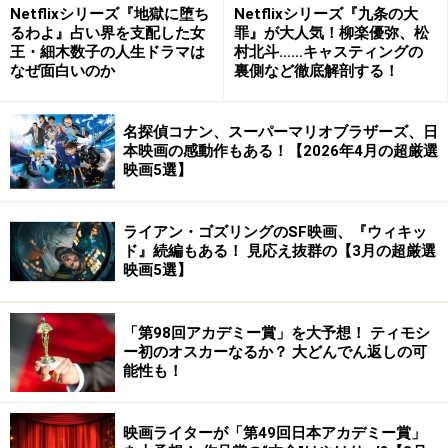
Netflixシリーズ『地獄に堕ち
Netflixシリーズ『九条の大
※著作権は撮影者・南樹里及びオールアバウトに帰属します。
るわよ』占い界を支配した女
罪』が大人気！柳楽優弥、松
※記事・画像の使用は、版権を有する映画配給会社等の許諾を得て掲
王・細木数子の人生ドラマは
村北斗……キャスティングの
なぜ面白いのか
裏側など徹底解剖する！
載しています。
※記事・画像の使用・転載は、営利・非営利を問わず禁止です。
名探偵コナン、スーパーマリオブラザーズ、日
※リンクは、大歓迎です。詳細は右上の▲リンクをご覧下さい。
本映画の感動作もある！【2026年4月の超厳選
※Photos(c) Julie Minami - All Rights Reserved. Use is restricted to this
映画5選】
website in promotion of "HAZARD"
ライアン・ゴズリングのSF映画、『ウィキッ
Interview with SION SONO and JAI WEST
ド』続編もある！ 見応え抜群の【3月の超厳選
on [HAZARD]
映画5選】
※記事内容は執筆時点のものです。最新の内容をご確認くださ
「第98回アカデミー賞」を大予想！ ティモシ
い。
ー初のオスカーなるか？ 大どんでん返しの可
能性も！
次のページへ
1
/
6
映画ライターが「第49回日本アカデミー賞」