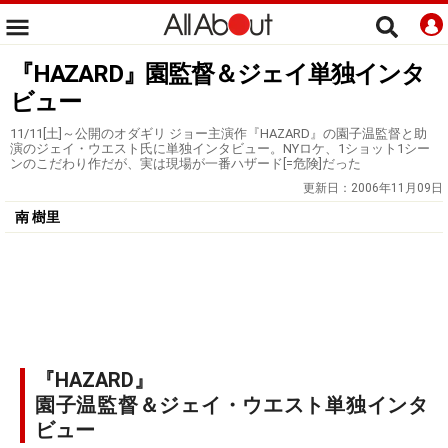
『HAZARD』園監督＆ジェイ単独インタ
ビュー
11/11[土]～公開のオダギリ ジョー主演作『HAZARD』の園子温監督と助
演のジェイ・ウエスト氏に単独インタビュー。NYロケ、1ショット1シー
ンのこだわり作だが、実は現場が一番ハザード[=危険]だった
更新日：
2006年11月09日
南 樹里
『HAZARD』
園子温監督＆ジェイ・ウエスト単独インタ
ビュー