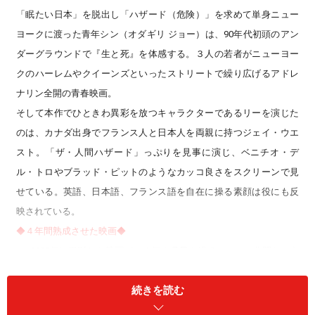
「眠たい日本」を脱出し「ハザード（危険）」を求めて単身ニュー
ヨークに渡った青年シン（オダギリ ジョー）は、90年代初頭のアン
ダーグラウンドで『生と死』を体感する。３人の若者がニューヨー
クのハーレムやクイーンズといったストリートで繰り広げるアドレ
ナリン全開の青春映画。
そして本作でひときわ異彩を放つキャラクターであるリーを演じた
のは、カナダ出身でフランス人と日本人を両親に持つジェイ・ウエ
スト。「ザ・人間ハザード」っぷりを見事に演じ、ベニチオ・デ
ル・トロやブラッド・ピットのようなカッコ良さをスクリーンで見
せている。英語、日本語、フランス語を自在に操る素顔は役にも反
映されている。
◆４年間熟成させた映画◆
――2002年に撮影した映画が、４年の月日を経て、ついに公開という
ことですが、今のお気持ちはいかがでしょうか。
続きを読む
園監督：
長いこと寝かして、やっと公開になります。嬉しいけど、
今と作風が違うから少し恥ずかしい。『HAZARD』はストレートなん