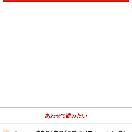
です。青春ってことで、ちょっと『うわっ』ってところもあるし。
なんか勢いに乗って一発録りしたパンクのファーストアルバムみた
い。「ちょっとぐらい、いいんだよ」とか言って、がーーーとやり
きって「ほりゃ！」って。その時はすごいカッコイイ！なんて思う
わけだけど、４年ぐらい経ったら「あれっ」って（笑）。もう少し
直したいなとかあるんだけど、まあそういう映画だからね。直した
ら『HAZARD』じゃなくなっちゃうから。
ジェイ・ウエスト：
うん、そうだね。
園監督：
最初は字幕をつけたのですが、字幕のない方がワイルドな
雰囲気になると思いまして抜かしました。なので英語力を試せます
よ（笑）。
ジェイ・ウエスト：
えっ、字幕付きなんてあったの？ 見てない
よ。ハイテンションで話していたから、自分でも『ん？』ってとこ
ろがあるのに……。
あわせて読みたい
『HAZARD』園監督＆ジェイ・ウエスト単独インタビュー【２】へ