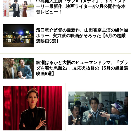
中島健人主演『ラブ≠コメディ』、トイ・スト
ーリー最新作…映画ライターが7月公開作を本
『HAZARD』
音レビュー！
2006年11月11日[土]～シアターＮ渋
谷ほか全国順次ロードショー
濱口竜介監督の最新作、山田杏奈主演の組体操
ホラー…実力派の映画がそろった【6月の超厳
監督・脚本：園 子温
選映画5選】
出演：オダギリ ジョー、ジェイ・
ウエスト、深水 元基／池内 博之
オープニング曲：「HAZARD」作
綾瀬はるかと大悟のヒューマンドラマ、『プラ
ダを着た悪魔2』…見応え抜群の【5月の超厳選
詞：園子温 作曲：オダギリ ジョ
映画5選】
ー
挿入曲：「Gr. for the Film」作曲：
オダギリ ジョー
2002年／日本／1時間43分／アンプ
ラグド配給
公式サイト：
http://www.hazardmovie.com/