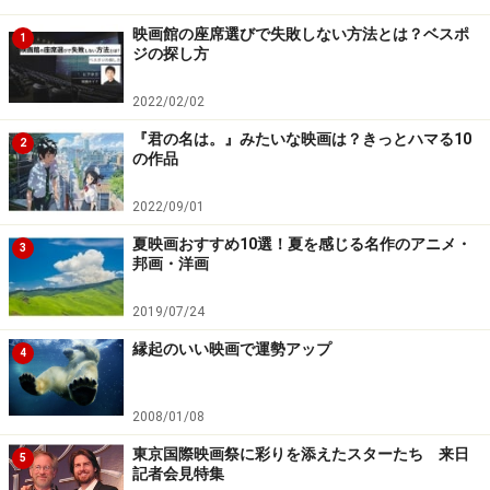
映画館の座席選びで失敗しない方法とは？ベスポ
1
ジの探し方
2022/02/02
『君の名は。』みたいな映画は？きっとハマる10
2
の作品
2022/09/01
夏映画おすすめ10選！夏を感じる名作のアニメ・
3
邦画・洋画
2019/07/24
縁起のいい映画で運勢アップ
4
2008/01/08
東京国際映画祭に彩りを添えたスターたち 来日
5
記者会見特集