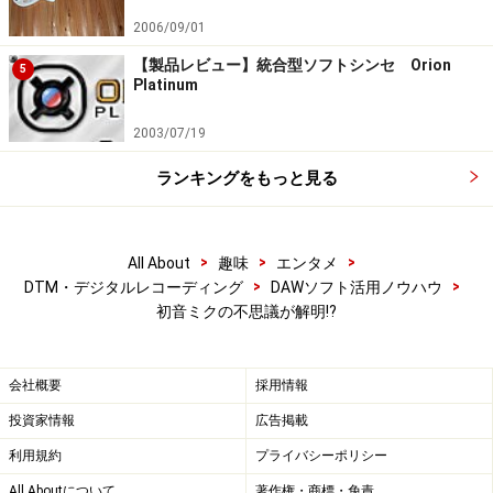
2006/09/01
【製品レビュー】統合型ソフトシンセ Orion
5
Platinum
2003/07/19
ランキングをもっと見る
>
>
>
All About
趣味
エンタメ
>
>
DTM・デジタルレコーディング
DAWソフト活用ノウハウ
初音ミクの不思議が解明!?
会社概要
採用情報
投資家情報
広告掲載
利用規約
プライバシーポリシー
All Aboutについて
著作権・商標・免責