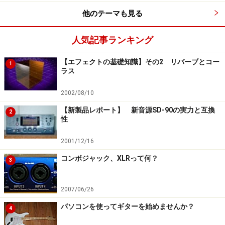
ちょうど、初音ミクに続く、キャラクター・ボーカル・
他のテーマも見る
シリーズの第2弾、「鏡音リン・レン」の発売直前のタ
イミングでしたが、すでに発表されている第3弾のほか
人気記事ランキング
にも、周辺ツールを含め、いろいろな製品を企画してい
るようです。どんなものが登場してくるかは、2008年の
【エフェクトの基礎知識】その2 リバーブとコー
1
ラス
お楽しみですね。
2002/08/10
※記事内容は執筆時点のものです。最新の内容をご確認くださ
い。
【新製品レポート】 新音源SD-90の実力と互換
2
性
次のページへ
1
/
3
2001/12/16
コンボジャック、XLRって何？
3
2007/06/26
パソコンを使ってギターを始めませんか？
4