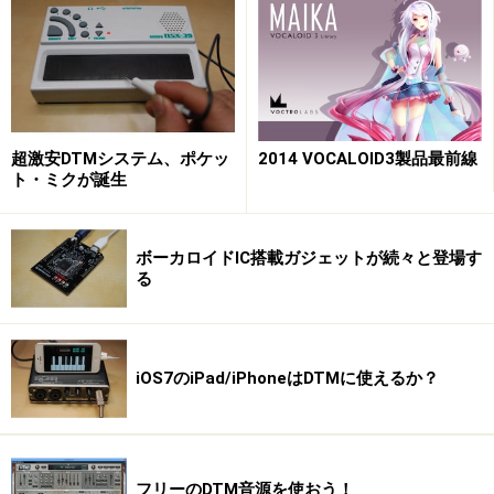
初音ミクが話題 of the Year 2007に
超激安DTMシステム、ポケッ
2014 VOCALOID3製品最前線
ト・ミクが誕生
話題 of the Year 2007受賞後のスピーチをするクリプトン・
フューチャー・メディアの熊谷友介さん
ボーカロイドIC搭載ガジェットが続々と登場す
る
そんな中、先日開催開催された「All About 話題 of the
Year 2007」に初音ミクを推薦したところ、これが「趣
味・エンタメ部門」にノミネートされました。約2週間
iOS7のiPad/iPhoneはDTMに使えるか？
の一般からの投票などを受け付けた上で審査した結果、
なんとこれが「趣味・エンタメ部門」の第1位に選ばれ
てしまいました。
フリーのDTM音源を使おう！