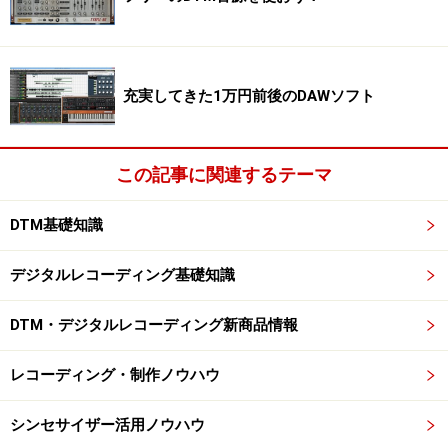
何の気なしに推薦した私本人が驚いてしまいましたが、
その授賞式＝先行発表会が12月20日、東京・六本木のグ
ランドハイアット東京で開催されました。
充実してきた1万円前後のDAWソフト
この記事に関連するテーマ
私を含めた推薦ガイドと受賞者がいっしょに記念撮影
DTM基礎知識
そこで、クリプトン・フューチャー・メディアの方にも
デジタルレコーディング基礎知識
お会いし、いろいろとお話させていただきました。そ
う、この会社、北海道の札幌にあるので、わざわざ東京
DTM・デジタルレコーディング新商品情報
まで来るのはかなり大変なようでしたが、やはりとって
も嬉しいこと、ありがたいことなので、飛行機でやって
レコーディング・制作ノウハウ
きたとのことです。
シンセサイザー活用ノウハウ