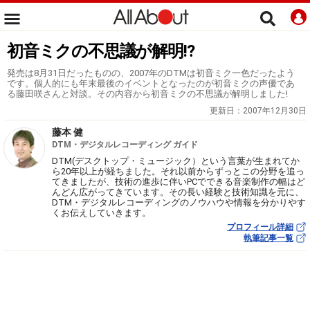
初音ミクの不思議が解明!?
発売は8月31日だったものの、2007年のDTMは初音ミク一色だったよう
です。個人的にも年末最後のイベントとなったのが初音ミクの声優であ
る藤田咲さんと対談。その内容から初音ミクの不思議が解明しました!
更新日：
2007年12月30日
藤本 健
DTM・デジタルレコーディング ガイド
DTM(デスクトップ・ミュージック）という言葉が生まれてか
ら20年以上が経ちました。それ以前からずっとこの分野を追っ
てきましたが、技術の進歩に伴いPCでできる音楽制作の幅はど
んどん広がってきています。その長い経験と技術知識を元に、
DTM・デジタルレコーディングのノウハウや情報を分かりやす
くお伝えしていきます。
プロフィール詳細
執筆記事一覧