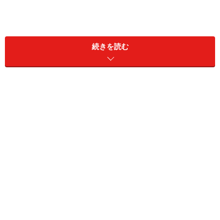
続きを読む
YAMAHAの音声合成ソフト、Vocaloid2をベースにアニメ
系の女の子の声で歌う「初音ミク」がクリプトン・フュ
ーチャー・メディアから発売されたのは2007年8月31
日。その初音ミクは、それから瞬く間に大ヒットし、テ
レビや新聞、雑誌などにも取り上げられる大ブームとな
りました。
その辺の事情は、以前の記事「
DTM界に登場したアイド
ル、初音ミク
」にも書いたとおりで、DTM業界（なんて
ものがあるかどうかは分かりませんが…）ができて以来
の大事件といっても過言でもない状況です。