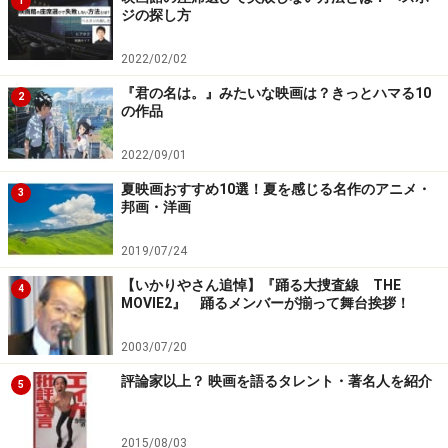
1
ジの探し方
2022/02/02
『君の名は。』みたいな映画は？きっとハマる10
2
の作品
2022/09/01
夏映画おすすめ10選！夏を感じる名作のアニメ・
3
邦画・洋画
2019/07/24
【いかりやさん追悼】『踊る大捜査線 THE
4
MOVIE2』 踊るメンバーが揃って舞台挨拶！
2003/07/20
評論家以上？ 映画を語るタレント・著名人を紹介
5
2015/08/03