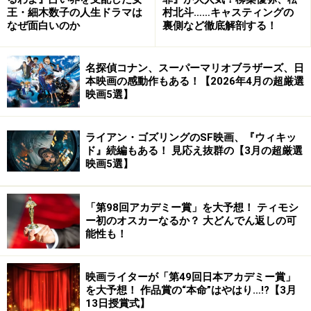
王・細木数子の人生ドラマは
村北斗……キャスティングの
なぜ面白いのか
裏側など徹底解剖する！
名探偵コナン、スーパーマリオブラザーズ、日
本映画の感動作もある！【2026年4月の超厳選
映画5選】
ライアン・ゴズリングのSF映画、『ウィキッ
ド』続編もある！ 見応え抜群の【3月の超厳選
映画5選】
「第98回アカデミー賞」を大予想！ ティモシ
ー初のオスカーなるか？ 大どんでん返しの可
能性も！
映画ライターが「第49回日本アカデミー賞」
を大予想！ 作品賞の“本命”はやはり…!?【3月
13日授賞式】