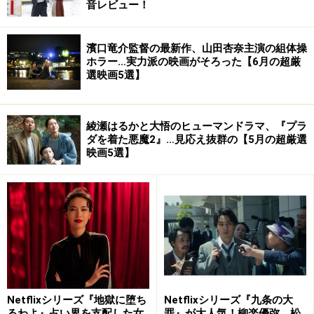
音レビュー！
濱口竜介監督の最新作、山田杏奈主演の組体操
ホラー…実力派の映画がそろった【6月の超厳
選映画5選】
綾瀬はるかと大悟のヒューマンドラマ、『プラ
ダを着た悪魔2』…見応え抜群の【5月の超厳選
映画5選】
Netflixシリーズ『地獄に堕ち
Netflixシリーズ『九条の大
るわよ』占い界を支配した女
罪』が大人気！柳楽優弥、松