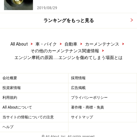
2019/08/29
エンジンオイルというのは、ある程度の温度にならない
と効果を発揮しない添加剤があります。つまり、エンジ
ランキングをもっと見る
ンオイルが冷えた状態では、摩耗防止効果がフルに発揮
できないことが考えられます。
>
>
>
>
All About
車・バイク
自動車
カーメンテナンス
>
その他のカーメンテナンス関連情報
オイルの温度は油温とも呼びますが、スポーツタイプや
エンジン摩耗の原因……エンジンを傷めてしまう場面とは
後付けのメーターを追加しない限り、油温を知ることは
できません。油温の上昇の仕方は、エンジンによって異
会社概要
採用情報
なりますが、水冷式のオイルクーラーを採用しているク
投資家情報
広告掲載
ルマは、比較的早く暖まります。
一般的なエンジンでは装着されないことも多いのです
利用規約
プライバシーポリシー
が、冷間始動からアイドリングさせたままでは、水温が
All Aboutについて
著作権・商標・免責
上がっても油温は低いままということもあります。まし
当サイトの情報についての注意
サイトマップ
てや、低速運転時に摩耗が促進されるカムシャフトは、
ヘルプ
エンジンのシリンダーヘッドというオイルパンから最も
© All About, Inc. All rights reserved.