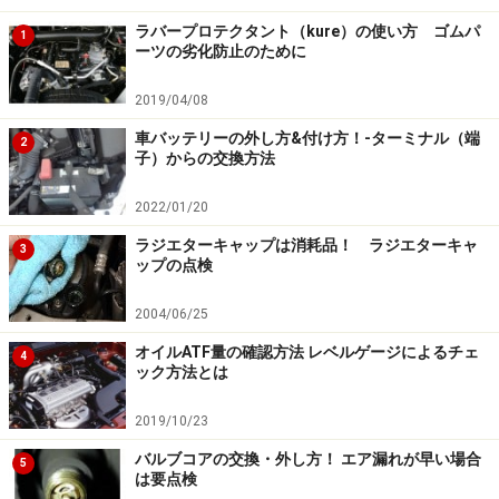
になったり、燃焼ガスの硫酸分が表面を腐食させるなど
ラバープロテクタント（kure）の使い方 ゴムパ
1
ーツの劣化防止のために
の摩耗促進作用をしてしまいます。
2019/04/08
ちなみに、そもそも気体の燃料を使う天然ガスエンジン
車バッテリーの外し方&付け方！-ターミナル（端
2
などでは、冷間始動時の燃料増量はないそうです。考え
子）からの交換方法
てみれば、家のガスコンロや電子ライターは、寒くても
2022/01/20
特別の操作をする必要がありません（ただし、圧力は下
がるのでガスが出にくくなることはあります）。
ラジエターキャップは消耗品！ ラジエターキャ
3
ップの点検
エンジン摩耗の大部分が、始動時に起こるというのに
2004/06/25
は、このあたりも関係しているようです。まあ、エンジ
オイルATF量の確認方法 レベルゲージによるチェ
4
ンが減るからといって始動しないわけにはいきません。
ック方法とは
痛しかゆしの場面です。
2019/10/23
バルブコアの交換・外し方！ エア漏れが早い場合
5
は要点検
エンジン摩耗の原因3. 低油温