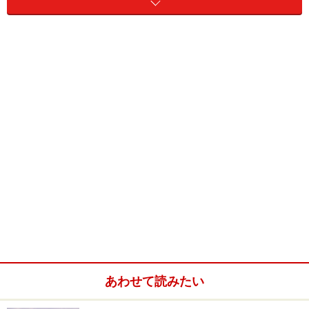
5. ターボタイマー
エンジンを傷める乗り方とは？
エンジン摩耗の原因1. エンジン始動後いき
なり走り出す
エンジン内のオイルは、エンジンの回転で回されるオイ
ルポンプで循環するので、セルモーターを回してからエ
ンジン始動後の数秒間は、エンジン全体にオイルが行き
渡りません（2～3秒と思われます。少なくとも何十秒も
掛かるわけではないと思います）。この時、潤滑不足を
起こして摩耗を起こす可能性があります。
あわせて読みたい