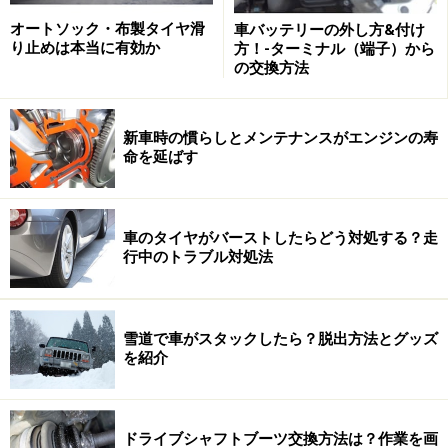
発生します。
オートソック・布製タイヤ滑
車バッテリーの外し方&付け
り止めは本当に有効か
方！-ターミナル（端子）から
つまり、新品にしたフィルターをオイルが満たすのにタ
の交換方法
イムラグが生じ、数秒ではあるもののオイルの供給不足
を起こしていると考えられます。人に例えると、立ちく
新車時の慣らしとメンテナンスがエンジンの寿
らみのような現象です。
命を延ばす
これを極力避けようとした場合、エンジンをスターター
で空回ししてから始動するとか、始動前に別のポンプで
車のタイヤがバーストしたらどう対処する？走
行中のトラブル対処法
オイルを循環させてからスターターを回すなどの方法が
考えられますが、特殊な操作や機器が必要になるので、
一般的ではありません。良質のオイルを使うのが、せめ
雪道で車がスタックしたら？脱出方法とグッズ
てもの対策でしょう。
を紹介
エンジン摩耗の原因2. 冷間始動
ドライブシャフトブーツ交換方法は？作業を画