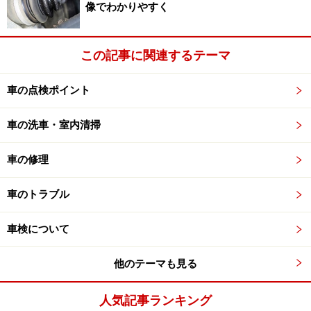
像でわかりやすく
エンジンが気温と同じくらいに冷えている状態を冷間
（時）と呼びます。この時のエンジン始動を冷間始動な
この記事に関連するテーマ
どと呼びます。エンジンが冷え切っている状態ではガソ
リンが気化しにくいので、始動性を良くするために、暖
車の点検ポイント
まっている時（温間）よりもかなり多くの燃料が供給さ
れます。
車の洗車・室内清掃
ガソリンは、エンジン内に入るとすぐに気化されるよう
車の修理
に思われるかもしれませんが、大げさにいうと液体で入
っていくといっても過言ではありません。燃料噴射式の
車のトラブル
場合、霧状で噴射されますが流れの中で吸気ポートの壁
車検について
面やバルブに付着したガソリンは滴になっていることも
多いものです。
他のテーマも見る
これが、シリンダー壁に付着すると、オイル分を洗い流
人気記事ランキング
してしまい金属表面を露出させてしまうため、潤滑不足