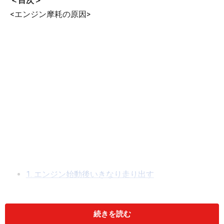
＜目次＞
<エンジン摩耗の原因>
1. エンジン始動後いきなり走り出す
2. 冷間始動
3. 低油温
続きを読む
4. アイドリング