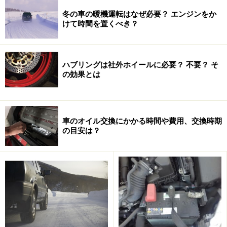
冬の車の暖機運転はなぜ必要？ エンジンをか
けて時間を置くべき？
ハブリングは社外ホイールに必要？ 不要？ そ
の効果とは
車のオイル交換にかかる時間や費用、交換時期
の目安は？
特に、しばらく乗っていないクルマのエンジンを掛ける
と、オイル通路に残っていたオイルが下がっているた
め、より遅れが多く発生します。摩耗が進行しているエ
ンジンでは、始動直後にカタカタカタなどと特有の打音
を発生することもあります。このようなエンジンでは、
オイルフィルターを新品にした時にも似たような現象が