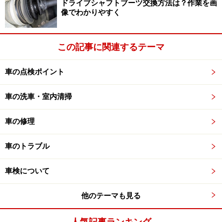
ドライブシャフトブーツ交換方法は？作業を画
像でわかりやすく
冷却水の液量を確認
この記事に関連するテーマ
ラジエターキャップの基部に接続さ
れているオーバーフ
ローパイプを辿っていくと、冷却水を溜めておく「リザ
車の点検ポイント
ーバータンク」が見つかる。半透明の樹脂製で、側面に
車の洗車・室内清掃
は液量を点検するためのレベル表示がされており、目視
で冷却水量が確認できるようになっている。ただし、冷
車の修理
却経路内の圧力変動に伴って冷却水が出たり入ったりす
るため、冷えているときにチェックするのが基本だ。
車のトラブル
■点検方法
車検について
側面に表示されたFULLとLOWの間に液面が有ればOK
だ。なお、補充するときは必ず最適な濃度に薄められた
他のテーマも見る
「LLC補充液」を利用して、上限ラインのFULLまで入れ
人気記事ランキング