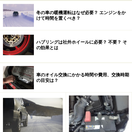
ステムに伝達される。その油圧を発生させるところが
「マスターシリンダー」と呼ばれる部分で、運転席前方
冬の車の暖機運転はなぜ必要？ エンジンをか
の鍋をひっくり返したような形状のマスターバック（倍
けて時間を置くべき？
力装置）に取り付けられている。本体上部にはブレーキ
フルードを溜めておく「リザーバータンク」が設けられ
ており、目視で液量をチェックできるようになっている
ハブリングは社外ホイールに必要？ 不要？ そ
の効果とは
のだ。
■点検方法
リザーバータンクを透かし見て、ブレーキフルードの量
車のオイル交換にかかる時間や費用、交換時期
の目安は？
を確認する。上下のレベルの間に液面があれば正常だ。
ただし、MINレベル近くまで減っていたらブレーキパッ
ドやフルード漏れチェック、ブレーキフルードの補充な
どといった処置が必要となってくる。もしもそんな状態
だったなら、ただちに修理工場に直行したい。