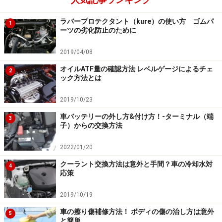
ておく。
ラバープロテクタント（kure）の使い方 ゴムパ
1
ーツの劣化防止のために
エンジンオイルの液量を確認
2019/04/08
エンジンオイルのチェックはエンジ
ンブロックの側面に
オイルATF量の確認方法 レベルゲージによるチェ
2
挿入されている「オイルレベルゲージ」を引き抜けば簡
ック方法とは
単に行える。頭部に「ENGINE」あるいはオイルポットの
2019/10/23
絵柄が表示がされているので、すぐに判るはずだ。
車バッテリーの外し方&付け方！-ターミナル（端
3
子）からの交換方法
■点検方法
2022/01/20
レベルゲージを引き抜いて先端に付着したオイルを拭き
クーラント交換方法は意外と手間？車の冷却水対
4
応策
取り、いったん元どおり差し込んでやる。そして、再度
引き抜いたときに先端部に付着したオイルで、量を確認
2019/10/19
する。先端部には上限と下限を示すラインが表示されて
車の擦り傷補修方法！ ボディの傷の治し方は意外
5
いるので、この間に油面があれば正常。もしも下限ライ
と簡単