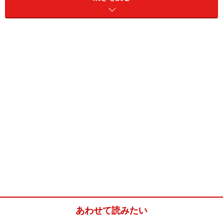
た専用タンクに入れられており、電動ポンプでフロント
ウインド前面のウォッシャーノズルから噴出される構造
になっている。その専用タンクは冷却水リザーバータン
クと間違えやすいが、キャップにワイパーマークが表示
されているので注意すれば判別できるはずだ。
■点検方法
キャップを開けてタンクの中を覗き見るだけ。市販のウ
ォッシャー液を注入して同量の水を入れるだけ（冬場は
原液）と、簡単に補充できるので、もしも半分以下まで
減っていたら補充しておきたい。
ブレーキフルードの液量を確認
ブレーキペダルの踏み力は、油圧を利
用してブレーキシ
あわせて読みたい