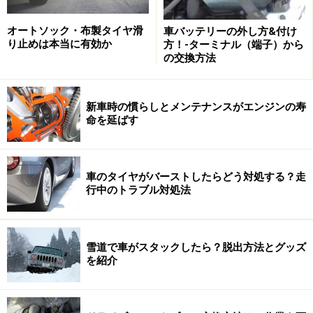
バッテリーの液量を確認
オートソック・布製タイヤ滑
車バッテリーの外し方&付け
り止めは本当に有効か
方！-ターミナル（端子）から
バッテリーに蓄えられる電力には
限りがあるためエンジ
の交換方法
ンの回転力を利用した発電が行われており、走行中は常
に充電されている。ところが、満充電状態になると行き
新車時の慣らしとメンテナンスがエンジンの寿
場を失った電気エネルギーがバッテリー液中の「水分」
命を延ばす
を電気分解してしまう。このため、バッテリーの液量は
少しずつ減っていくのだ。
車のタイヤがバーストしたらどう対処する？走
■点検方法
行中のトラブル対処法
ケースの側面に表示されている上下のライン間に液面が
あるかチェックする。1セルでも下のラインまで減って
いたら補充が必要だ。なお、液面が透けて見えないとき
雪道で車がスタックしたら？脱出方法とグッズ
を紹介
は液口栓を取り外し、注入口の上部から覗いてチェック
するとよい。液が極板より10mmくらい上にあればＯＫ
だ。