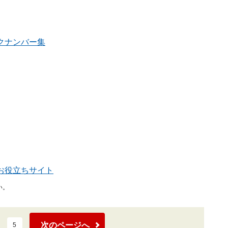
クナンバー集
お役立ちサイト
い。
次のページへ
5