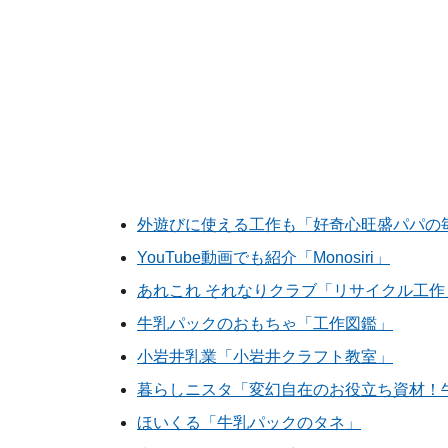
外遊びに使える工作も「好奇心旺盛パパの
YouTube動画でも紹介「Monosiri」
あれこれ それなりクラブ「リサイクル工作
牛乳パックのおもちゃ「工作図鑑」
小岩井乳業「小岩井クラフト教室」
暮らしニスタ「変幻自在のお役立ち資材！
ほいくる「牛乳パックのタネ」