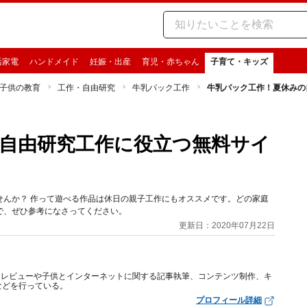
活家電
ハンドメイド
妊娠・出産
育児・赤ちゃん
子育て・キッズ
子供の教育
工作・自由研究
牛乳パック工作
牛乳パック工作！夏休みの
自由研究工作に役立つ無料サイ
せんか？ 作って遊べる作品は休日の親子工作にもオススメです。どの家庭
で、ぜひ参考になさってください。
更新日：2020年07月22日
トレビューや子供とインターネットに関する記事執筆、コンテンツ制作、キ
などを行っている。
プロフィール詳細