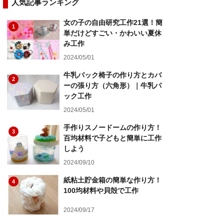
人気記事ランキング
女の子の自由研究工作21選！簡
1
単だけどすごい・かわいい夏休
み工作
2024/05/01
牛乳パック椅子の作り方とカバ
2
ーの張り方（六角形）｜牛乳パ
ック工作
2024/05/01
手作りスノードームの作り方！
3
百均材料で子どもと簡単に工作
しよう
2024/09/10
紙粘土貯金箱の簡単な作り方！
4
100均材料や貝殻で工作
2024/09/17