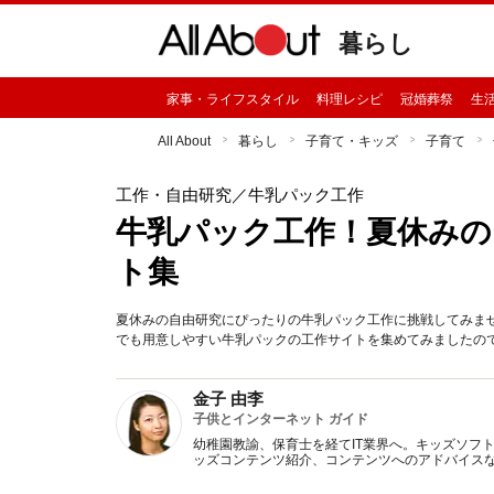
暮らし
家事・ライフスタイル
料理レシピ
冠婚葬祭
生
All About
暮らし
子育て・キッズ
子育て
工作・自由研究
／牛乳パック工作
牛乳パック工作！夏休みの
ト集
夏休みの自由研究にぴったりの牛乳パック工作に挑戦してみま
でも用意しやすい牛乳パックの工作サイトを集めてみましたの
金子 由李
子供とインターネット ガイド
幼稚園教諭、保育士を経てIT業界へ。キッズソフ
ッズコンテンツ紹介、コンテンツへのアドバイス