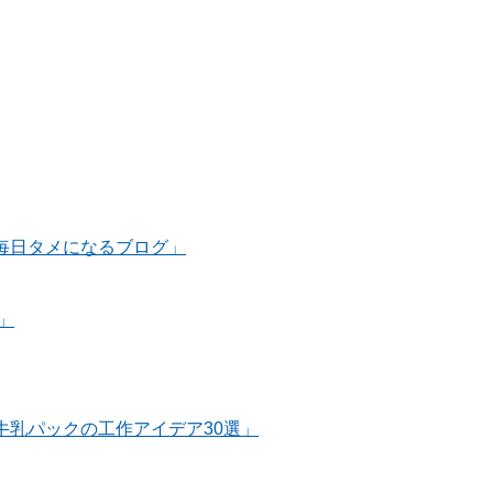
毎日タメになるブログ」
」
牛乳パックの工作アイデア30選」